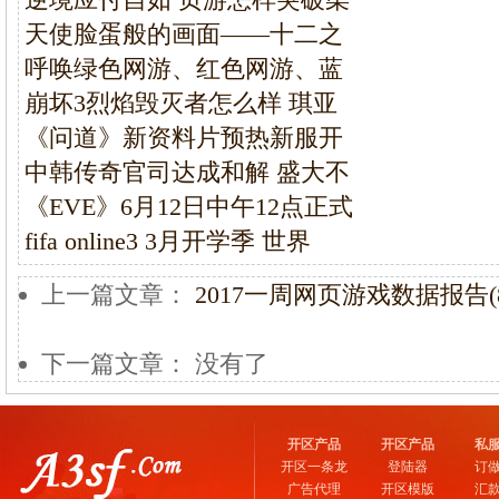
天使脸蛋般的画面——十二之
呼唤绿色网游、红色网游、蓝
崩坏3烈焰毁灭者怎么样 琪亚
《问道》新资料片预热新服开
中韩传奇官司达成和解 盛大不
《EVE》6月12日中午12点正式
fifa online3 3月开学季 世界
上一篇文章：
2017一周网页游戏数据报告(8.
下一篇文章： 没有了
开区产品
开区产品
私
开区一条龙
登陆器
订
广告代理
开区模版
汇