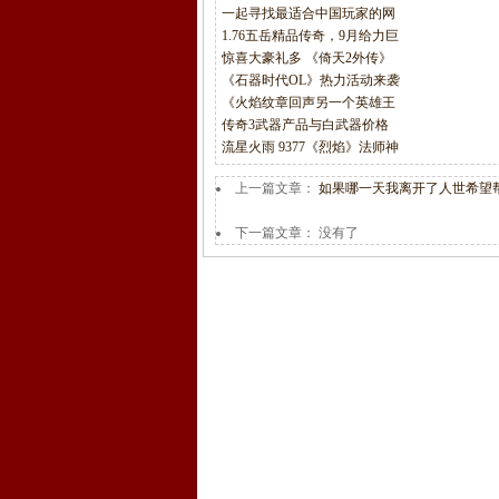
一起寻找最适合中国玩家的网
1.76五岳精品传奇，9月给力巨
惊喜大豪礼多 《倚天2外传》
《石器时代OL》热力活动来袭
《火焰纹章回声另一个英雄王
传奇3武器产品与白武器价格
流星火雨 9377《烈焰》法师神
上一篇文章：
如果哪一天我离开了人世希望
下一篇文章： 没有了