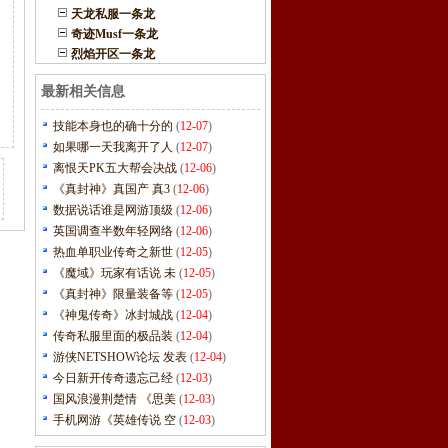
天龙私服一条龙
奇迹Musf一条龙
烈焰开区一条龙
最新相关信息
技能本身也的确十分的
(
12-07
)
如果哪一天我离开了人
(
12-07
)
离恨天PK五大帮会决战
(
12-06
)
《真封神》真国产 真3
(
12-06
)
数据说话谁是网游顶级
(
12-06
)
英国调查半数年轻网络
(
12-06
)
热血单职业传奇之新世
(
12-05
)
《魔域》玩家有话说 未
(
12-05
)
《真封神》限量装备等
(
12-05
)
《神鬼传奇》冰封城战
(
12-04
)
传奇私服里面的极品装
(
12-04
)
游侠NETSHOW论坛 发表
(
12-04
)
今日新开传奇遗忘己经
(
12-03
)
国风浪漫荆楚情 《思美
(
12-03
)
手机网游《英雄传说 空
(
12-03
)