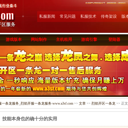
私服新闻
常见问题
私服技术
传奇架设
版
游戏版本
网站制作
主机租用
游戏引擎
登陆器
条龙服务_烈焰开服一条龙服务-www.a3sf.com
>>
文章
>>
烈焰开区一条龙
>> 正文
技能本身也的确十分的实用