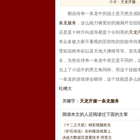
作者：
天龙开服…
都说传奇一条龙中的战士是天然生成的
条龙服务
，这么能力够更好的施展歼击技
还是是十种方向战等都是十分利害的
天龙
有众多被大家不重视的匡助性的技能等待
譬如说铁布衫以及天地大挪移等等。首先
名，当然在传奇一条龙中肯定是不同的，
当上了小说中的男主角同样。而这个技能
一条龙的游戏便会晓得，这个技能是多么
吐槽大
关键字：
天龙开服一条龙服务
阅读本文的人还阅读过下面的文章
《十二之天贰》精彩视频抢先
《炉石传说》在科隆游戏展上
决战大数据百度重技术 阿里主