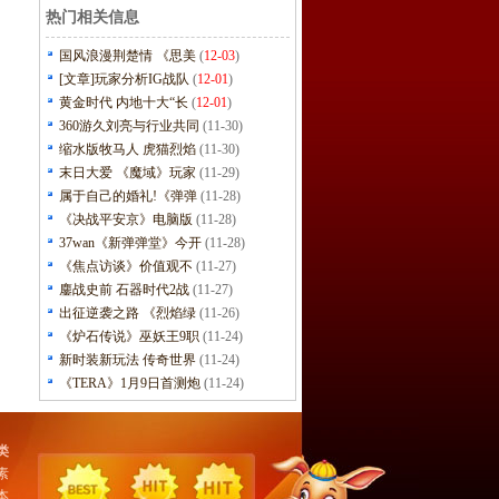
热门相关信息
国风浪漫荆楚情 《思美
(
12-03
)
[文章]玩家分析IG战队
(
12-01
)
黄金时代 内地十大“长
(
12-01
)
360游久刘亮与行业共同
(11-30)
缩水版牧马人 虎猫烈焰
(11-30)
末日大爱 《魔域》玩家
(11-29)
属于自己的婚礼!《弹弹
(11-28)
《决战平安京》电脑版
(11-28)
37wan《新弹弹堂》今开
(11-28)
《焦点访谈》价值观不
(11-27)
鏖战史前 石器时代2战
(11-27)
出征逆袭之路 《烈焰绿
(11-26)
《炉石传说》巫妖王9职
(11-24)
新时装新玩法 传奇世界
(11-24)
《TERA》1月9日首测炮
(11-24)
类
素
本