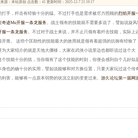
来源：本站原创 点击数：
41 更新时间：2025-12-7 21:19:17
打手，歼击有经验十分的猛。不过打手也是需求被尽力照顾的
烈焰开服
能
奇迹Mu开服一条龙服务
。战士领有的技能就不需要多说了，譬如说旋风
开服一条龙服务
。不过对于战士来说，并不止只领有着歼击技能，实际上
着开凿。 这些个匡助性的技能最大的效用就是领有着超强的抗御有经验了
要为大家绍介的就是天地大挪移，大家在武侠小说里边也都听说过这个大
这个技能十分的炫，当你领有了这个技能的时刻，你便会感到自个儿好似
本身也的确十分的实用，譬如说能够和对方换位置，只要大家玩过这个传
的利害，能够将一点原本弱势的状况立刻的变更过来。
游久论坛第一届网