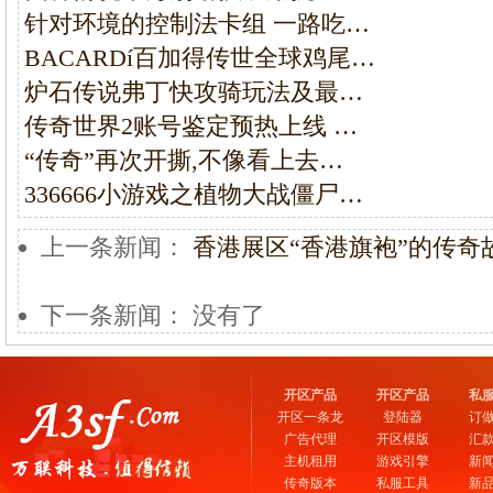
针对环境的控制法卡组 一路吃…
BACARDí百加得传世全球鸡尾…
炉石传说弗丁快攻骑玩法及最…
传奇世界2账号鉴定预热上线 …
“传奇”再次开撕,不像看上去…
336666小游戏之植物大战僵尸…
上一条新闻：
香港展区“香港旗袍”的传奇
下一条新闻： 没有了
开区产品
开区产品
私
开区一条龙
登陆器
订
广告代理
开区模版
汇
主机租用
游戏引擎
新
传奇版本
私服工具
新