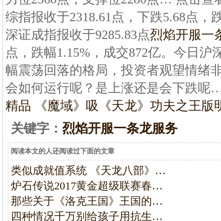
综指报收于2318.61点，下跌5.68点，
深证成指报收于9285.83点
烈焰开服一
点，跌幅1.15%，成交872亿。今日
幅震荡回落的格局，投资者观望情绪
会如何运行呢？是上涨还是会下跌呢…
精品 《魔域》吸
《天龙》功夫之王版
关键字：
烈焰开服一条龙服务
阅读本文的人还阅读过下面的文章
类似成就值系统 《天龙八部》…
炉石传说2017黄金超级联赛春…
那些关于《洛克王国》王国的…
四种情况千万别给孩子用抗生…