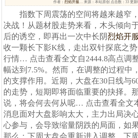
作者：
烈焰开服…
来源：本站原创 点击数：
33 更新时
指数下周震荡的空间将越来越窄，
决战！从题材股走势来看，木头倾向
后的诱空，即再出一次中长阴
烈焰开
收一颗长下影K线，走出双针探底之
行情… 点击查看全文自2444.8高点
幅达到7.5%。然而，在调整的过程中
的支撑作用。近期，大盘在30日线与6
的走势，短期即将面临重要的抉择。
说，将会何去何从呢… 点击查看全文
消息面对大盘影响太大，主力出局决
心参与，会导致缩量阴跌的局面，如
那么；下周大盘会重新进入调整。下周