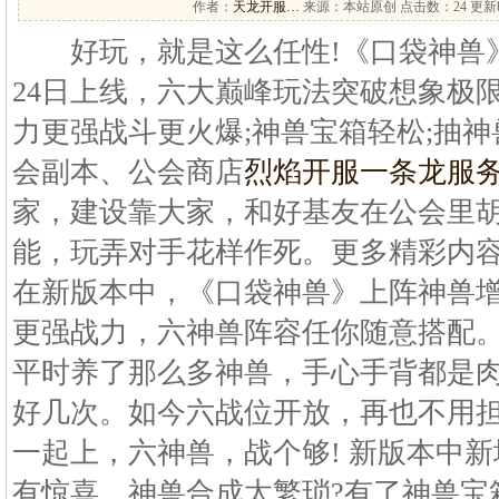
作者：
天龙开服…
来源：本站原创 点击数：
24 更新时
好玩，就是这么任性!《口袋神兽》i
24日上线，六大巅峰玩法突破想象极
力更强战斗更火爆;神兽宝箱轻松;抽神
会副本、公会商店
烈焰开服一条龙服
家，建设靠大家，和好基友在公会里胡
能，玩弄对手花样作死。更多精彩内容
在新版本中，《口袋神兽》上阵神兽
更强战力，六神兽阵容任你随意搭配
平时养了那么多神兽，手心手背都是
好几次。如今六战位开放，再也不用
一起上，六神兽，战个够! 新版本中
有惊喜。神兽合成太繁琐?有了神兽宝