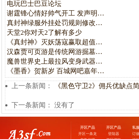
电玩巴士巴豆论坛
谢霆锋心情好帅气开工 发声明…
真封神绿服外挂处罚规则修改…
天堂2你对天2了解有多少
《真封神》灭妖荡寇赢取超值…
汉森贾可页游是传统网游掘墓…
魔兽世界史上最拉风变身武器…
《墨香》贺新岁 百城网吧嘉年…
上一条新闻：
《黑色守卫2》佣兵优缺点
下一条新闻： 没有了
开区产品
开区产品
私
开区一条龙
登陆器
订