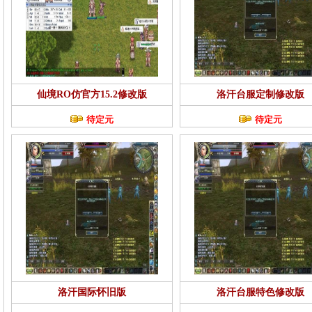
仙境RO仿官方15.2修改版
洛汗台服定制修改版
待定元
待定元
洛汗国际怀旧版
洛汗台服特色修改版