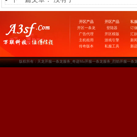
开区产品
开区产品
私
开区一条龙
登陆器
订
广告代理
开区模版
汇
主机租用
游戏引擎
新
传奇版本
私服工具
新
版权所有：天龙开服一条龙服务_奇迹Mu开服一条龙服务_烈焰开服一条龙服务-www.a3sf.c