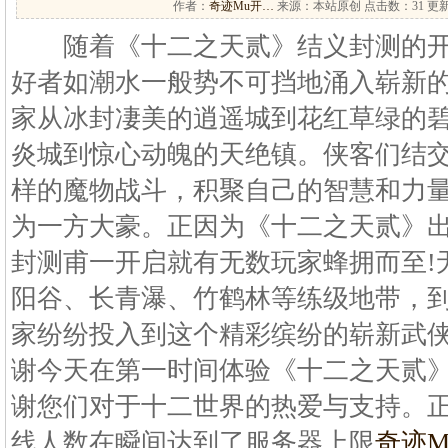
作者：
奇迹Mu开…
来源：本站原创 点击数：
31 更新
随着《十二之天贰》结义封测的开
好者如潮水一般势不可挡地涌入崭新
家从冰封凄美的逍遥城到花红草绿的
炎城到惊心动魄的天绝镇。侠客们结
样的魔物战斗，积聚自己的智慧和力
为一方大豪。正因为《十二之天贰》
封测甫一开启就有无数玩家蜂拥而至!
阳谷、长青瀑、竹鹤林等练级地带，
家纷纷投入到这个精彩缤纷的崭新武
谢今天在第一时间体验《十二之天贰
谢您们对于十二世界的热爱与支持。
线人数在瞬间达到了服务器上限
奇迹