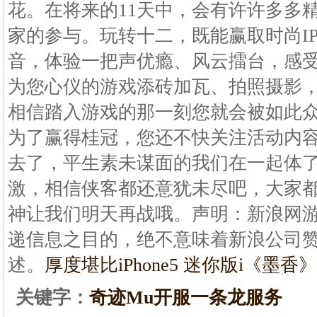
花。在将来的11天中，会有许许多多
家的参与。玩转十二，既能赢取时尚IP
音，体验一把声优瘾、风云擂台，感
为您心仪的游戏添砖加瓦、拍照摄影
相信踏入游戏的那一刻您就会被如此
为了赢得桂冠，您还不快关注活动内容
去了，平生素未谋面的我们在一起体
激，相信侠客都还意犹未尽吧，大家
神让我们明天再战哦。声明：新浪网
递信息之目的，绝不意味着新浪公司
述。
厚度堪比iPhone5 迷你版i
《墨香》
关键字：
奇迹Mu开服一条龙服务