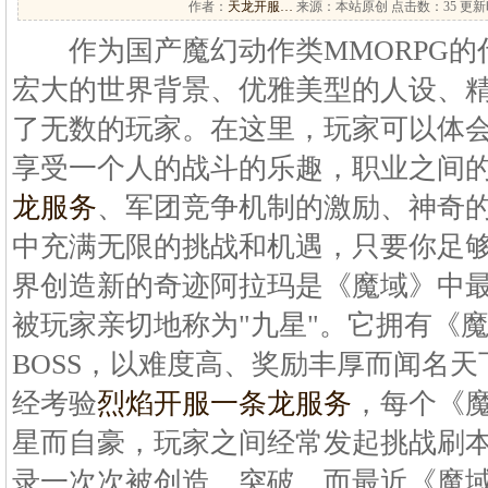
作者：
天龙开服…
来源：本站原创 点击数：
35 更新时
作为国产魔幻动作类MMORPG的
宏大的世界背景、优雅美型的人设、
了无数的玩家。在这里，玩家可以体
享受一个人的战斗的乐趣，职业之间
龙服务
、军团竞争机制的激励、神奇
中充满无限的挑战和机遇，只要你足
界创造新的奇迹阿拉玛是《魔域》中
被玩家亲切地称为"九星"。它拥有《
BOSS，以难度高、奖励丰厚而闻名
经考验
烈焰开服一条龙服务
，每个《
星而自豪，玩家之间经常发起挑战刷
录一次次被创造、突破，而最近《魔