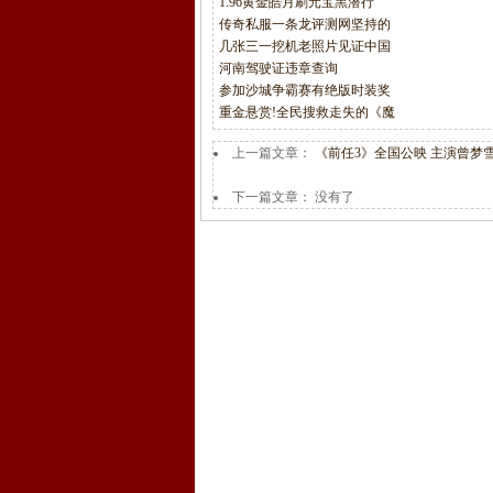
1.96黄金皓月刷元宝黑潜行
传奇私服一条龙评测网坚持的
几张三一挖机老照片见证中国
河南驾驶证违章查询
参加沙城争霸赛有绝版时装奖
重金悬赏!全民搜救走失的《魔
上一篇文章：
《前任3》全国公映 主演曾梦
下一篇文章： 没有了