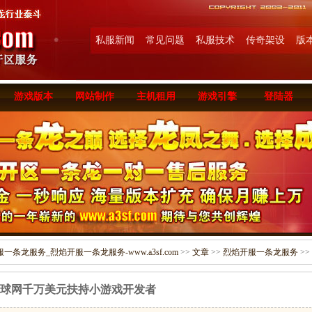
私服新闻
常见问题
私服技术
传奇架设
版
游戏版本
网站制作
主机租用
游戏引擎
登陆器
条龙服务_烈焰开服一条龙服务-www.a3sf.com
>>
文章
>>
烈焰开服一条龙服务
>>
球网千万美元扶持小游戏开发者