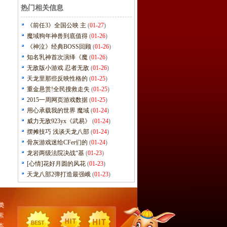
热门相关信息
《前任3》全国公映 主
(
01-27
)
魔域狗年神兽到底值得
(
01-26
)
《神泣》经典BOSS回顾
(
01-26
)
知名乳神首次演绎《魔
(
01-26
)
无敌版小游戏 忍者无敌
(
01-26
)
天龙里那些反映性格的
(
01-25
)
重金悬赏!全民搜救走失
(
01-25
)
2015一周网页游戏数据
(
01-25
)
用心承载我的世界 魔域
(
01-24
)
威力无敌923yx《武易》
(
01-24
)
摆摊技巧 浅谈天龙八部
(
01-24
)
骨灰游戏迷给CFer们的
(
01-24
)
龙岩两级法院决战“基
(
01-23
)
[心情]花好月圆的风花
(
01-23
)
天龙八部2弹打造最强峨
(
01-23
)
类
素
本