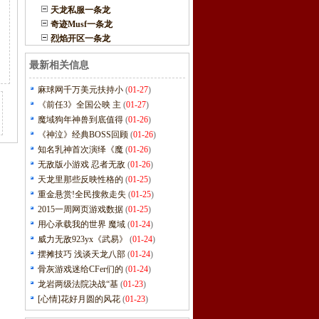
天龙私服一条龙
奇迹Musf一条龙
烈焰开区一条龙
最新相关信息
麻球网千万美元扶持小
(
01-27
)
《前任3》全国公映 主
(
01-27
)
魔域狗年神兽到底值得
(
01-26
)
《神泣》经典BOSS回顾
(
01-26
)
知名乳神首次演绎《魔
(
01-26
)
无敌版小游戏 忍者无敌
(
01-26
)
天龙里那些反映性格的
(
01-25
)
重金悬赏!全民搜救走失
(
01-25
)
2015一周网页游戏数据
(
01-25
)
用心承载我的世界 魔域
(
01-24
)
威力无敌923yx《武易》
(
01-24
)
摆摊技巧 浅谈天龙八部
(
01-24
)
骨灰游戏迷给CFer们的
(
01-24
)
龙岩两级法院决战“基
(
01-23
)
[心情]花好月圆的风花
(
01-23
)