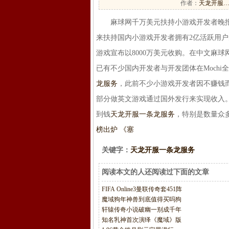
作者：
天龙开服
麻球网千万美元扶持小游戏开发者晚报讯
来扶持国内小游戏开发者拥有2亿活跃用户的
游戏宣布以8000万美元收购。在中文麻球网
已有不少国内开发者与开发团体在Moch
龙服务
，此前不少小游戏开发者因不赚钱
部分做英文游戏通过国外发行来实现收入。
到钱
天龙开服一条龙服务
，特别是数量众
榜出炉 《塞
关键字：
天龙开服一条龙服务
阅读本文的人还阅读过下面的文章
FIFA Online3曼联传奇套451阵
魔域狗年神兽到底值得买吗狗
轩辕传奇小说破幽一别成千年
知名乳神首次演绎《魔域》版