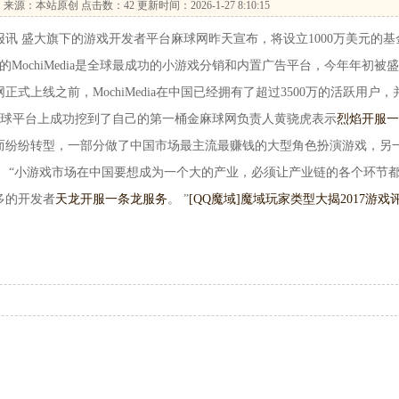
…
来源：本站原创 点击数：
42 更新时间：2026-1-27 8:10:15
 盛大旗下的游戏开发者平台麻球网昨天宣布，将设立1000万美元的基
MochiMedia是全球最成功的小游戏分销和内置广告平台，今年年初被
正式上线之前，MochiMedia在中国已经拥有了超过3500万的活跃用户，
i全球平台上成功挖到了自己的第一桶金麻球网负责人黄骁虎表示
烈焰开服一
而纷纷转型，一部分做了中国市场最主流最赚钱的大型角色扮演游戏，另
 “小游戏市场在中国要想成为一个大的产业，必须让产业链的各个环节
多的开发者
天龙开服一条龙服务
。 ”
[QQ魔域]魔域玩家类型大揭
2017游戏