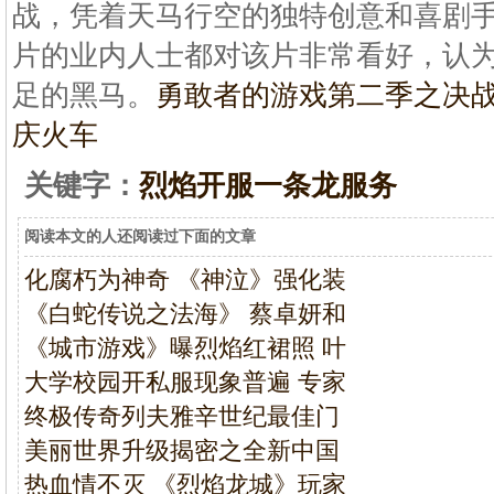
战，凭着天马行空的独特创意和喜剧
片的业内人士都对该片非常看好，认
足的黑马。
勇敢者的游戏第二季之决
庆火车
关键字：
烈焰开服一条龙服务
阅读本文的人还阅读过下面的文章
化腐朽为神奇 《神泣》强化装
《白蛇传说之法海》 蔡卓妍和
《城市游戏》曝烈焰红裙照 叶
大学校园开私服现象普遍 专家
终极传奇列夫雅辛世纪最佳门
美丽世界升级揭密之全新中国
热血情不灭 《烈焰龙城》玩家