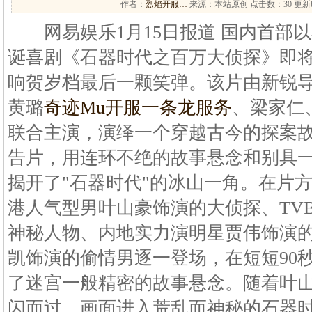
作者：
烈焰开服…
来源：本站原创 点击数：
30 更新时
网易娱乐1月15日报道 国内首部
诞喜剧《石器时代之百万大侦探》即将
响贺岁档最后一颗笑弹。该片由新锐
黄璐
奇迹Mu开服一条龙服务
、梁家仁
联合主演，演绎一个穿越古今的探案
告片，用连环不绝的故事悬念和别具
揭开了"石器时代"的冰山一角。在片
港人气型男叶山豪饰演的大侦探、TV
神秘人物、内地实力演明星贾伟饰演
凯饰演的偷情男逐一登场，在短短90
了迷宫一般精密的故事悬念。随着叶山
闪而过，画面进入荒乱而神秘的石器