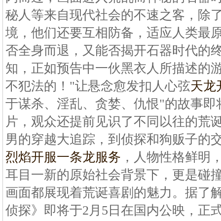
秘人等来自现代社会的不速之客，除
境，他们还要互相防备，适应人类最
否全身而退，又能否揭开石器时代的
知，正如预告中一伙黑衣人所描述的游
不犯法的！"让悬念愈发扣人心弦
天龙
于谋杀、淫乱、贪婪、仇恨"的故事即
片，观众还提前见识了不同以往的荒
男的穿越大追踪，到侦探和狗贩子的交
烈焰开服一条龙服务
，人物性格鲜明
耳目一新的原始社会背景下，更是碰
画面都展现着荒诞喜剧的魅力。据了
侦探》即将于2月5日在国内公映，正