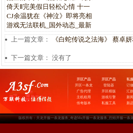
倚天Ⅱ完美假日轻松心情 十一
CJ余温犹在《神泣》即将亮相
游戏无法联机_国外动态_最新
上一篇文章：
《白蛇传说之法海》 蔡卓妍和
下一篇文章： 没有了
开区产品
开区产品
私
开区一条龙
登陆器
订
广告代理
开区模版
汇
主机租用
游戏引擎
新
传奇版本
私服工具
新
版权所有：天龙开服一条龙服务_奇迹Mu开服一条龙服务_烈焰开服一条龙服务-www.a3sf.c