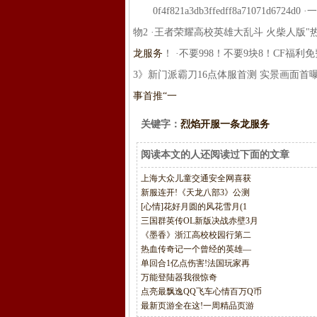
0f4f821a3db3ffedff8a71071d6
物2 ·王者荣耀高校英雄大乱斗 火柴人版"
龙服务
！ ·不要998！不要9块8！CF福
3》新门派霸刀16点体服首测 实景画面首
事首推“一
关键字：
烈焰开服一条龙服务
阅读本文的人还阅读过下面的文章
上海大众儿童交通安全网喜获
新服连开!《天龙八部3》公测
[心情]花好月圆的风花雪月(1
三国群英传OL新版决战赤壁3月
《墨香》浙江高校校园行第二
热血传奇记一个曾经的英雄—
单回合1亿点伤害!法国玩家再
万能登陆器我很惊奇
点亮最飘逸QQ飞车心情百万Q币
最新页游全在这!一周精品页游