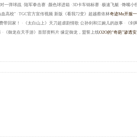
724d0 ·一对一弹球战 ·陆军拳击赛 ·颜色球进箱 ·3D卡车锦标赛 ·极速飞艇 ·馋嘴小
热血高校" ·TGC官方宣传视频 新版《看我72变》超越蔡依林
奇迹Mu开服
利免费带回家！ ·《太白山上》天刀超虐剧情歌 公孙剑和江婉儿的故事 ·《剑
曝 ·《御龙在天手游》首部资料片 缘定御龙，盟誓上线
O2O的“奇葩”渗透