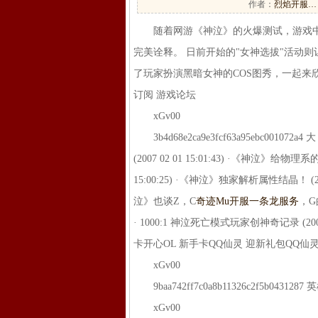
作者：
烈焰开服…
随着网游《神泣》的火爆测试，游戏中
完美诠释。 日前开始的"女神选拔"活动
了玩家扮演黑暗女神的COS图秀，一起来欣赏: 点击察
订阅 游戏论坛
xGv00
3b4d68e2ca9e3fcf63a95ebc00
(2007 02 01 15:01:43) ·《神泣》给物理系
15:00:25) ·《神泣》独家解析属性结晶！ (2007
泣》也谈Z，C
奇迹Mu开服一条龙服务
，G的
· 1000:1 神泣死亡模式玩家创神奇记录 (20
卡开心OL 新手卡QQ仙灵 迎新礼包QQ
xGv00
9baa742ff7c0a8b11326c2f5b0431
xGv00