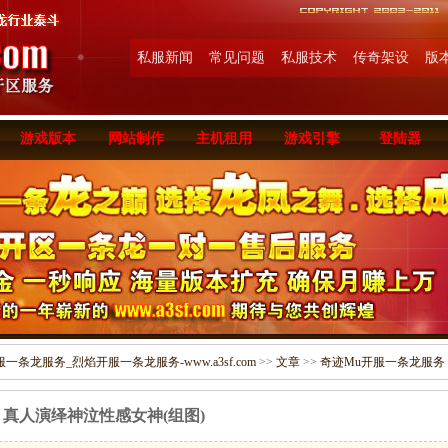
私服新闻
常见问题
私服技术
传奇架设
版
游戏版本
网站制作
主机租用
游戏引擎
登陆器
条龙服务_烈焰开服一条龙服务-www.a3sf.com
>>
文章
>>
奇迹Mu开服一条龙服务
真人演绎神泣性感女神(组图)