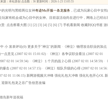
来源：本站原创 点击数：
36 更新时间：2026-1-23 13:05:55
的光明与黑暗两位女神
奇迹Mu开服一条龙服务
，已成为玩家心目中女性
则让玩家有机会成为心目中的女神。目前该活动尚在进行中，网络上已经出
看大图 [1] [2] [3] [4] [5] [6] [7] 手机看新闻 收藏到QQ书签 
1072a4 大 中 小 发表评论(0) 更多关于"神泣"的新闻 ·《神泣》物理攻击职业的加点
的一点意见 (2007 02 01 15:01:02) ·《神泣》各争议职业看法 (2007 02 01
 02 01 14:59:34) ·《神泣》１个月的战２心得 (2007 02 01 14:58:59) ·
爆击 (2007 02 01 14:57:15) ·《神泣》组队升级的心得 (2007 02 01 14:56:
07 02 01 11:06:15) 新网游视频大冲锋 强化礼包大冲锋 强化礼包开心OL 
仙灵 迎新礼包龙之谷广告创意改编
287 英雄岛新年送祝福