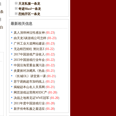
天龙私服一条龙
怪
奇迹Musf一条龙
一条
烈焰开区一条龙
网
最新相关信息
安白
真人演绎神泣性感女神
(
01-23
)
由天龙3谈游戏公司怎样
(
01-23
)
广州工业大道网站建设
(
01-23
)
无边框烈焰红 努比亚Z
(
01-22
)
2017中国游戏产业收入
(
01-22
)
2015中国游戏行业年会
(
01-22
)
中国沿海受重金属污染
(
01-22
)
炎夏掀对决飓风《热血
(
01-21
)
《长城OL》讲堂第一课
(
01-21
)
苏宁易购超市加码线上
(
01-21
)
揭秘赵本山名人关系网
(
01-21
)
网页游戏运营商对IDC产
(
01-20
)
决战之地将见证WWE冠军
(
01-20
)
2011年度中国游戏行业
(
01-20
)
新开传奇私服之最适应
(
01-20
)