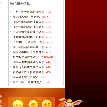
热门相关信息
广州工业大道网站建设
(
01-23
)
无边框烈焰红 努比亚Z
(
01-22
)
2017中国游戏产业收入
(
01-22
)
2015中国游戏行业年会
(
01-22
)
中国沿海受重金属污染
(
01-22
)
炎夏掀对决飓风《热血
(
01-21
)
《长城OL》讲堂第一课
(
01-21
)
苏宁易购超市加码线上
(
01-21
)
揭秘赵本山名人关系网
(
01-21
)
网页游戏运营商对IDC产
(
01-20
)
2011年度中国游戏行业
(
01-20
)
新开传奇私服之最适应
(
01-20
)
荒岛战士吃上新鲜蔬菜
(
01-19
)
百年罕见“红月”当空
(
01-19
)
光芒一区 一顿暴打之人
(
01-19
)
类
素
本