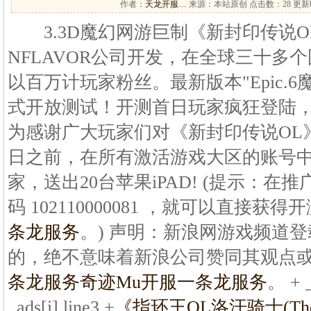
作者：
天龙开服…
来源：本站原创 点击数：
28 更新时
3.3D魔幻网游巨制《新封印传说OL》
NFLAVOR公司开发，在全球三十多
以百万计玩家粉丝。最新版本"Epic.6魔
式开放测试！开测首日玩家疯狂登陆
为感谢广大玩家们对《新封印传说OL
日之前，在所有激活游戏大区的账号中
家，送出20台苹果iPAD! (提示：
码 102110000081 ，就可以直接获
条龙服务
。) 声明：新浪网游戏频道
的，绝不意味着新浪公司赞同其观点
条龙服务
奇迹Mu开服一条龙服务
。 + _
_ads[i].line3 +
《指环王OL洛汗骑士(Th