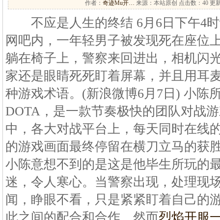
作者：
奇迹Mu开…
来源：本站原创 点击数：
40 更新
不应是人生的终结 6月6日下午4
网吧内，一年轻男子被发现死在座位
躺在椅子上，警察来回进出，相机闪
家还是眼睛死死盯着屏幕，并且用耳
种游戏术语。(新浪微博6月7日) 小
DOTA，是一款节奏极快的团队对战
中，各大对战平台上，每天同时在线的
的游戏画面最终停留在横刀立马的获
小陈意想不到的是这是他毕生所玩的
迷，令人寒心。当警察出现，处理现
闻，睁眼不看，只是紧紧盯着自己的
此之间的配合和合作，然而
烈焰开服