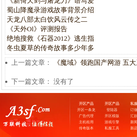
《新倚天剑与屠龙刀》谱写爱
蜀山降魔录游戏故事背景介绍
天龙八部太白饮风云传之二
《天外Ol》评测报告
绝地搜救《石器2012》逃生指
冬虫夏草的传奇故事多少年多
上一篇文章：
《魔域》领跑国产网游 五
下一篇文章： 没有了
开区产品
开区产品
私
开区一条龙
登陆器
订
广告代理
开区模版
汇
主机租用
游戏引擎
新
传奇版本
私服工具
新