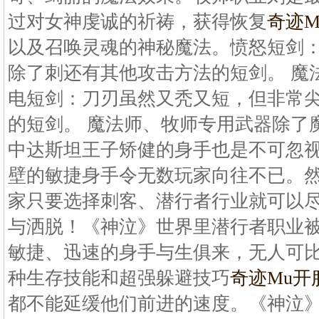
过对女神虔诚的祈祷，获得恢复
奇迹
以及召唤灵魂的神秘魔法。愤怒短剑
除了刺还有其他攻击方法的短剑。 魔
电短剑：刀刃虽然又秃又短，但非常
的短剑。 魔法师、牧师专用武器除了
中达斯坦王子矫健的身手也是不可忽
壁的敏捷身手令无数玩家向往不已。
家只要选择刺客、潜行者行业就可以
与洒脱！《神泣》世界里潜行者职业被
敏捷、迅速的身手与生俱来，无人可
种生存技能和超强躲避技巧
奇迹Mu开
都不能延缓他们前进的速度。《神泣