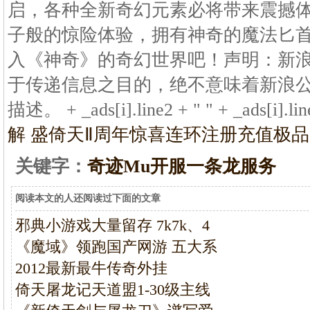
启，各种全新奇幻元素必将带来震撼
子般的惊险体验，拥有神奇的魔法匕
入《神奇》的奇幻世界吧！声明：新
于传递信息之目的，绝不意味着新浪
描述。 + _ads[i].line2 + " " + _ads[i].lin
解 盛
倚天Ⅱ周年惊喜连环注册充值极品
关键字：
奇迹Mu开服一条龙服务
阅读本文的人还阅读过下面的文章
邪典小游戏大量留存 7k7k、4
《魔域》领跑国产网游 五大系
2012最新最牛传奇外挂
倚天屠龙记天道盟1-30级主线