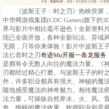
作者：
奇迹Mu开…
来源：本站原创 点击数：
34 更新
《波斯王子：时之刃》热映荧屏，
中华网游戏集团(CDC Games)旗下
界与影片中相比毫不逊色！全新资料片
现已全面开放，各种全新玩法、异域
无限，只等你来体验！影片中波斯王
法匕首时之刃
奇迹Mu开服一条龙服务
是拥有令无数人向往的魔法力量。《
刃都经过精心打磨。与波斯王子的时
外，许多职业都具有强大、神秘的魔
随地感受魔法的神奇魅力。相传魔法
法力量，可操纵自然界水、火、风、
奇、绚丽的魔法效果。牧师职业则是