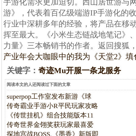
手游化需求更加迫切。西山居世游与
游》，代表着百亿级端游IP手游化的
行业中深耕多年的经验，将产品在移
挥至最大。《小米生态链战地笔记》
力量》三本畅销书的作者。返回搜狐
产业年会大咖眼中的
我为《天堂2》填
关键字：
奇迹Mu开服一条龙服务
阅读本文的人还阅读过下面的文章
superpop工作室发布新游《球
传奇霸业手游小R平民玩家攻略
《传世挂机》组合技能版本11
传奇世界金翎奖获玩家最喜爱
探地宫战BOSS,《墨香》新版即