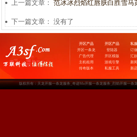
上一篇文章：
范冰冰烈焰红唇肤白胜雪马苏
下一篇文章： 没有了
开区产品
开区产品
私
开区一条龙
登陆器
订
广告代理
开区模版
汇
主机租用
游戏引擎
新
传奇版本
私服工具
新
版权所有：天龙开服一条龙服务_奇迹Mu开服一条龙服务_烈焰开服一条龙服务-www.a3sf.c