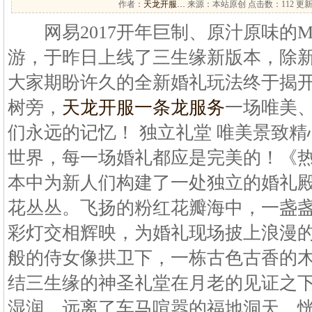
作者：
天龙开服…
来源：本站原创 点击数：
112 更新
网易2017开年巨制、原汁原味的M
游，于昨日上线了三生缘新版本，除
大家期盼许久的全新婚礼玩法终于揭
树旁，
天龙开服一条龙服务
一场唯美
们永远的记忆！ 独立礼堂 唯美景致精
世界，每一场婚礼都应是完美的！《
本中为新人们构建了一处独立的婚礼
花丛丛。飞扬的粉红花瓣海中，一盏
彩灯交相辉映，为婚礼现场披上浪漫的
般的侍女像拱卫下，一栋古色古香的
结三生缘的神圣礼堂在月老的见证之
湿润，远离了车马喧嚣的福地洞天，