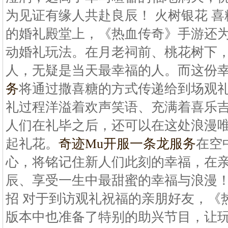
为见证有缘人共赴良辰！ 火树银花 喜
的婚礼殿堂上，《热血传奇》手游还
动婚礼玩法。在月老祠前、桃花树下
人，无疑是当天最幸福的人。而这份
务
将通过撒喜糖的方式传递给到场观
礼过程洋溢着欢声笑语、充满着喜乐吉
人们在礼毕之后，还可以在这处浪漫
起礼花。
奇迹Mu开服一条龙服务
在空
心，将铭记住新人们此刻的幸福，在
辰、享受一生中最甜蜜的幸福与浪漫！
招 对于到访观礼祝福的亲朋好友，《
版本中也准备了特别的助兴节目，让