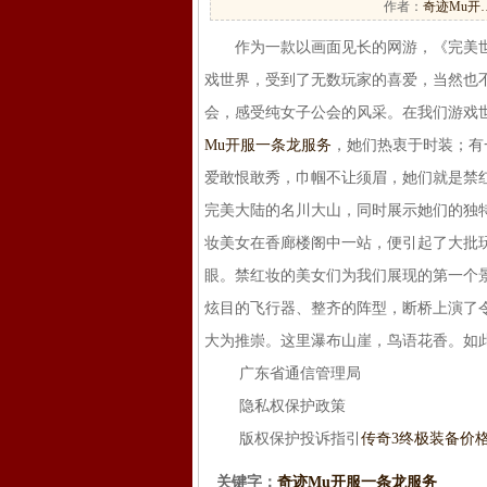
作者：
奇迹Mu开
作为一款以画面见长的网游，《完美世
戏世界，受到了无数玩家的喜爱，当然也
会，感受纯女子公会的风采。在我们游戏
Mu开服一条龙服务
，她们热衷于时装；有
爱敢恨敢秀，巾帼不让须眉，她们就是禁
完美大陆的名川大山，同时展示她们的独
妆美女在香廊楼阁中一站，便引起了大批
眼。禁红妆的美女们为我们展现的第一个
炫目的飞行器、整齐的阵型，断桥上演了
大为推崇。这里瀑布山崖，鸟语花香。如此美
广东省通信管理局
隐私权保护政策
版权保护投诉指引
传奇3终极装备价
关键字：
奇迹Mu开服一条龙服务