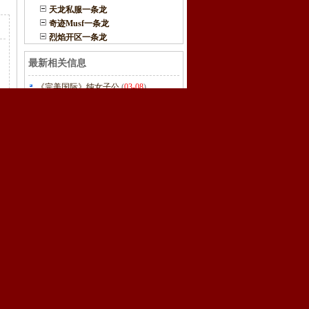
天龙私服一条龙
奇迹Musf一条龙
烈焰开区一条龙
最新相关信息
《完美国际》纯女子公
(
03-08
)
榜上见分晓《天子传奇
(
03-07
)
去哈尔滨释·自在书剑
(
03-07
)
年度人气修真网游《最
(
03-07
)
至纯至美 《洛汗》美女
(
03-06
)
文物玩家“淘宝”故事
(
03-06
)
为了心中的信仰战斗《
(
03-06
)
热血传奇手机版临时增
(
03-06
)
《传世无双》VIP系统
(
03-05
)
《荒野行动》城市赛本
(
03-05
)
四80后青年非法架设传
(
03-05
)
冒险游戏10000000评测
(
03-05
)
私服网络游戏 三名涉案
(
03-04
)
骏网一卡通再添新丁 石
(
03-04
)
《热血传奇手游版》登
(
03-04
)