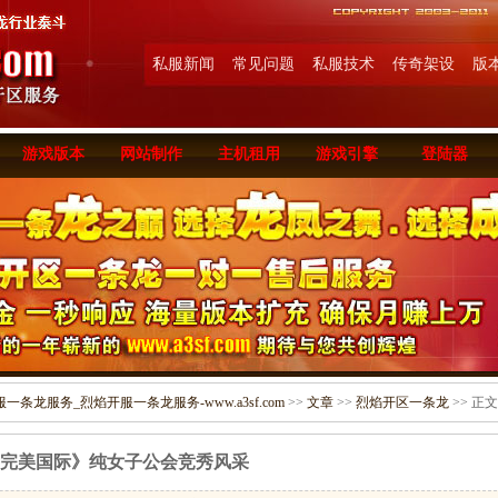
私服新闻
常见问题
私服技术
传奇架设
版
游戏版本
网站制作
主机租用
游戏引擎
登陆器
条龙服务_烈焰开服一条龙服务-www.a3sf.com
>>
文章
>>
烈焰开区一条龙
>> 正文
完美国际》纯女子公会竞秀风采