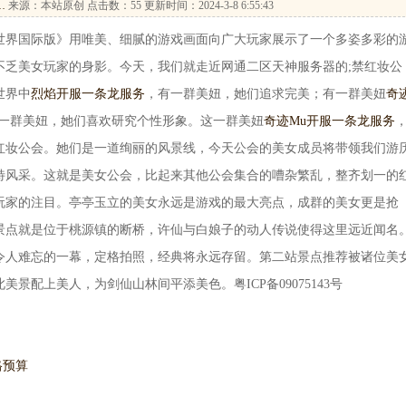
…
来源：本站原创 点击数：
55 更新时间：2024-3-8 6:55:43
界国际版》用唯美、细腻的游戏画面向广大玩家展示了一个多姿多彩的
不乏美女玩家的身影。今天，我们就走近网通二区天神服务器的;禁红妆公
世界中
烈焰开服一条龙服务
，有一群美妞，她们追求完美；有一群美妞
奇
一群美妞，她们喜欢研究个性形象。这一群美妞
奇迹Mu开服一条龙服务
红妆公会。她们是一道绚丽的风景线，今天公会的美女成员将带领我们游
特风采。这就是美女公会，比起来其他公会集合的嘈杂繁乱，整齐划一的
玩家的注目。亭亭玉立的美女永远是游戏的最大亮点，成群的美女更是抢
景点就是位于桃源镇的断桥，许仙与白娘子的动人传说使得这里远近闻名
令人难忘的一幕，定格拍照，经典将永远存留。第二站景点推荐被诸位美
景配上美人，为剑仙山林间平添美色。粤ICP备09075143号
格预算