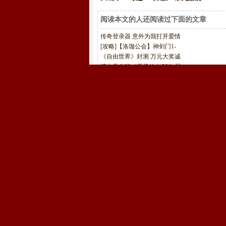
阅读本文的人还阅读过下面的文章
传奇登录器 意外为我打开爱情
[攻略]【洛珈公会】神剑门1-
《自由世界》封测 万元大奖诚
榜上见分晓《天子传奇OL》展
爱的传说 电影中的“圣诞故事
第一横版格斗手游《横行冒险
十二之天贰抢注火爆 好礼加码
页游月报战事不断 4399旗下6
听觉盛宴《热血传奇》手游仙
军事演习_国内游戏动态_最新
上一篇文章：
榜上见分晓《天子传奇OL》展
下一篇文章： 没有了