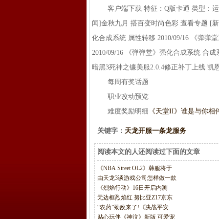
客户端下载 特征：Q版卡通 类型：运动/
闻]金秋九月 搭百变时尚色彩 查看专题 [新
化合成系统 属性转移 2010/09/16 《弹
2010/09/16 《弹弹堂》强化合成系统 合成系
暗黑3死神之镰美服2.0.4修正补丁上线 
每周有奖话题
职业改动预览
难度奖励明细
《天堂II》谁是与你相
关键字：
天龙开服一条龙服务
阅读本文的人还阅读过下面的文章
《NBA Street OL2》韩服将于
由天龙3谈游戏公司怎样做一款
《烈焰行动》16日开启内测
无边框烈焰红 努比亚Z17京东
“农药”劲敌来了!《决战平安
贴心玩伴《神泣》新版 可爱宠