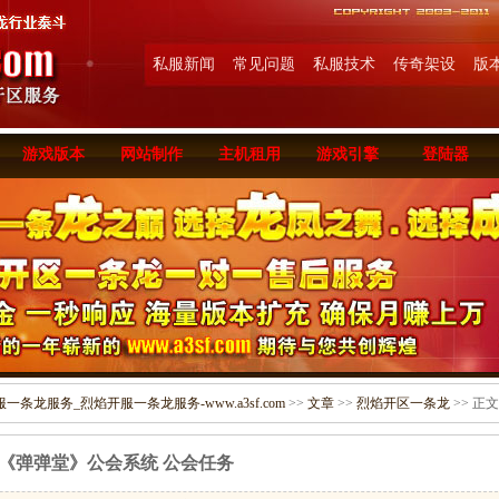
私服新闻
常见问题
私服技术
传奇架设
版
游戏版本
网站制作
主机租用
游戏引擎
登陆器
条龙服务_烈焰开服一条龙服务-www.a3sf.com
>>
文章
>>
烈焰开区一条龙
>> 正文
《弹弹堂》公会系统 公会任务