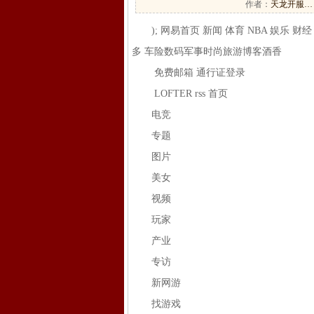
作者：
天龙开服…
); 网易首页 新闻 体育 NBA 娱乐 财经 
多 车险数码军事时尚旅游博客酒香
免费邮箱 通行证登录
LOFTER rss 首页
电竞
专题
图片
美女
视频
玩家
产业
专访
新网游
找游戏