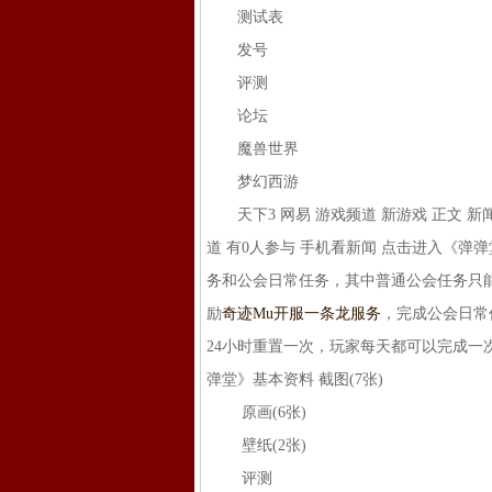
测试表
发号
评测
论坛
魔兽世界
梦幻西游
天下3 网易 游戏频道 新游戏 正文 新闻 网页
道 有0人参与 手机看新闻 点击进入《
务和公会日常任务，其中普通公会任务只
励
奇迹Mu开服一条龙服务
，完成公会日常
24小时重置一次，玩家每天都可以完成一次公
弹堂》基本资料 截图(7张)
原画(6张)
壁纸(2张)
评测