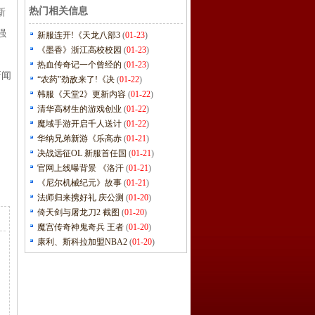
热门相关信息
新
强
新服连开!《天龙八部3
(
01-23
)
《墨香》浙江高校校园
(
01-23
)
热血传奇记一个曾经的
(
01-23
)
新闻
“农药”劲敌来了!《决
(
01-22
)
韩服《天堂2》更新内容
(
01-22
)
清华高材生的游戏创业
(
01-22
)
魔域手游开启千人送计
(
01-22
)
华纳兄弟新游《乐高赤
(
01-21
)
决战远征OL 新服首任国
(
01-21
)
官网上线曝背景 《洛汗
(
01-21
)
《尼尔机械纪元》故事
(
01-21
)
法师归来携好礼 庆公测
(
01-20
)
倚天剑与屠龙刀2 截图
(
01-20
)
魔宫传奇神鬼奇兵 王者
(
01-20
)
康利、斯科拉加盟NBA2
(
01-20
)