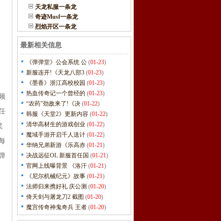
天龙私服一条龙
奇迹Musf一条龙
烈焰开区一条龙
最新相关信息
《弹弹堂》公会系统 公
(
01-23
)
新服连开!《天龙八部3
(
01-23
)
《墨香》浙江高校校园
(
01-23
)
热血传奇记一个曾经的
(
01-23
)
戏频
“农药”劲敌来了!《决
(
01-22
)
任
韩服《天堂2》更新内容
(
01-22
)
清华高材生的游戏创业
(
01-22
)
奖
魔域手游开启千人送计
(
01-22
)
每
华纳兄弟新游《乐高赤
(
01-21
)
弹
决战远征OL 新服首任国
(
01-21
)
官网上线曝背景 《洛汗
(
01-21
)
《尼尔机械纪元》故事
(
01-21
)
法师归来携好礼 庆公测
(
01-20
)
倚天剑与屠龙刀2 截图
(
01-20
)
魔宫传奇神鬼奇兵 王者
(
01-20
)