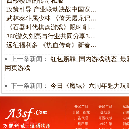
四楼楼道的传奇私服
政策引导 产业联动决战中国宽…
武林泰斗属少林 《倚天屠龙记…
《石器时代棋盘游戏》限时削…
360游久刘亮与行业共同分享3…
远征福利多 《热血传奇》新春…
上一条新闻：
红包赔罪_国内游戏动态_最
网页游戏
下一条新闻：
今日《魔域》六周年魅力玩
开区产品
开区产品
私
开区一条龙
登陆器
订
广告代理
开区模版
汇
主机租用
游戏引擎
新