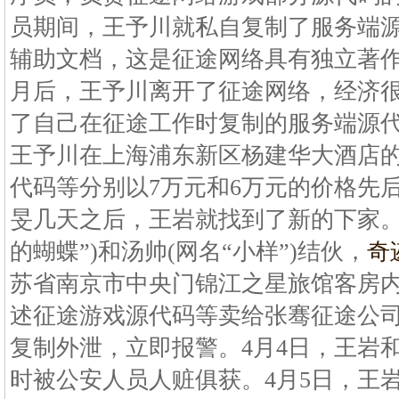
员期间，王予川就私自复制了服务端
辅助文档，这是征途网络具有独立著作
月后，王予川离开了征途网络，经济
了自己在征途工作时复制的服务端源代码
王予川在上海浦东新区杨建华大酒店
代码等分别以7万元和6万元的价格先
旻几天之后，王岩就找到了新的下家。4
的蝴蝶”)和汤帅(网名“小样”)结伙，
奇
苏省南京市中央门锦江之星旅馆客房内
述征途游戏源代码等卖给张骞征途公
复制外泄，立即报警。4月4日，王岩
时被公安人员人赃俱获。4月5日，王