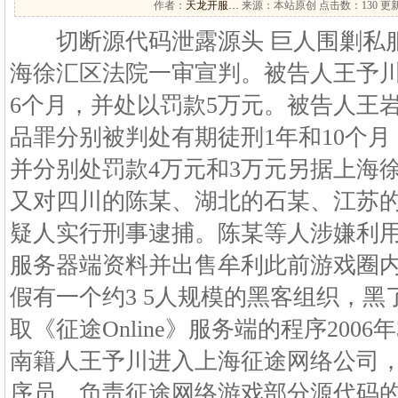
作者：
天龙开服…
来源：本站原创 点击数：
130 更新
切断源代码泄露源头 巨人围剿私服初
海徐汇区法院一审宣判。被告人王予川
6个月，并处以罚款5万元。被告人王
品罪分别被判处有期徒刑1年和10个月
并分别处罚款4万元和3万元另据上海
又对四川的陈某、湖北的石某、江苏
疑人实行刑事逮捕。陈某等人涉嫌利用
服务器端资料并出售牟利此前游戏圈
假有一个约3 5人规模的黑客组织，
取《征途Online》服务端的程序200
南籍人王予川进入上海征途网络公司
序员，负责征途网络游戏部分源代码