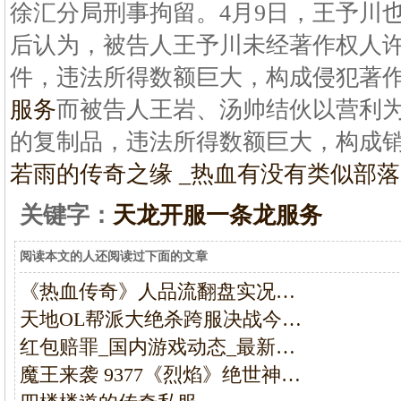
徐汇分局刑事拘留。4月9日，王予川
后认为，被告人王予川未经著作权人
件，违法所得数额巨大，构成侵犯著
服务
而被告人王岩、汤帅结伙以营利
的复制品，违法所得数额巨大，构成
若雨的传奇之缘 _热血
有没有类似部落
关键字：
天龙开服一条龙服务
阅读本文的人还阅读过下面的文章
《热血传奇》人品流翻盘实况…
天地OL帮派大绝杀跨服决战今…
红包赔罪_国内游戏动态_最新…
魔王来袭 9377《烈焰》绝世神…