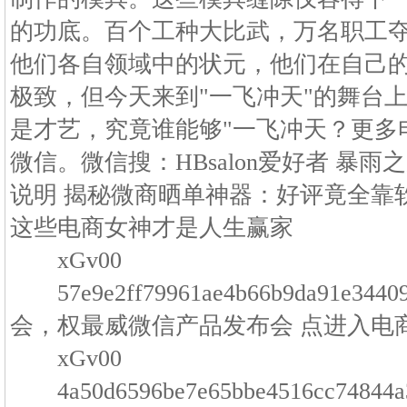
的功底。百个工种大比武，万名职工
他们各自领域中的状元，他们在自己
极致，但今天来到"一飞冲天"的舞台
是才艺，究竟谁能够"一飞冲天？更多
微信。微信搜：HBsalon爱好者 暴雨
说明 揭秘微商晒单神器：好评竟全靠
这些电商女神才是人生赢家
xGv00
57e9e2ff79961ae4b66b9da91e3
会，权最威微信产品发布会 点进入电
xGv00
4a50d6596be7e65bbe4516cc74844a