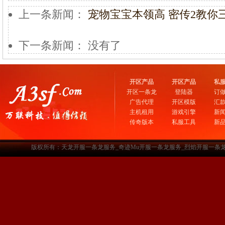
上一条新闻：
宠物宝宝本领高 密传2教你
下一条新闻： 没有了
开区产品
开区产品
私
开区一条龙
登陆器
订
广告代理
开区模版
汇
主机租用
游戏引擎
新
传奇版本
私服工具
新
版权所有：天龙开服一条龙服务_奇迹Mu开服一条龙服务_烈焰开服一条龙服务-www.a3sf.c