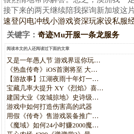
接下来的两天继续陪我探询新加坡这
速登闪电冲线小游戏
资深玩家设私服
关键字：
奇迹Mu开服一条龙服务
阅读本文的人还阅读过下面的文章
又是一年愚人节 游戏界逗你玩…
《热血传奇》iOS首测将至 大…
【游故事】江湖夜雨十年灯一…
宝藏几率大提升 XY《烈焰》喜…
建国大业《攻城掠地》史诗级…
游戏中如何打造伤害高的武器
用假《传奇》售游戏装备推广…
《魔域》如何24小时赚2000魔…