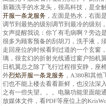
新颖洗手的水龙头，很高科技，是全
开服一条龙服务
，左面是热水，右面
调节到最热的级别调节到最冷的级别
女声提醒我说：你丫有毛病啊？旁边
很多为顾客预备的刮胡刀，洗手液，
走回座位的时候看到过道的一个玄窗
璃，很玄幻的折射光线通过窗户拍机
日机翼总之除了飞行过程很安静，座
外
烈焰开服一条龙服务
，A380和其
们也不能上楼去看看新鲜，也没法深
之有一些失望。。。电脑功能里面能通
放媒体文件，看PDF等座位上的KrisW