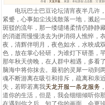
作者：
天龙开服…
来源：本站原创 点击数：
32 更新时
电玩巴士巴豆论坛清宵夜半几许，
紧蹙，心事如尘浅浅散落一地，溅起
斑驳的流年，那一缕缱绻柔情仍静静
的消逝而慢慢淡去为伊消得人憔悴，
夜，清辉伴明月，夜色如水，水映成
色，放在掌心轻研，为谁灯下研墨，
那年秋天傍晚，在人群中相遇，多看
脑海中将你抹去。最初的灵犀一动到
魂不断游离在吸引和排斥，疏离和亲
失，若即若离我
天龙开服一条龙服务
道你的生活，但是，我会细细倾听你
在遇到你之后，知了你的画面，会更