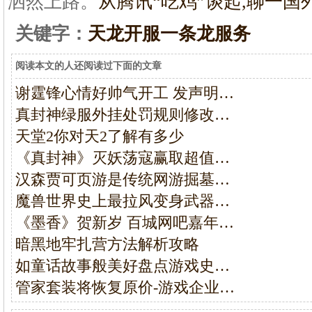
洒然上路。
从腾讯“吃鸡”谈起,聊一
国
关键字：
天龙开服一条龙服务
阅读本文的人还阅读过下面的文章
谢霆锋心情好帅气开工 发声明…
真封神绿服外挂处罚规则修改…
天堂2你对天2了解有多少
《真封神》灭妖荡寇赢取超值…
汉森贾可页游是传统网游掘墓…
魔兽世界史上最拉风变身武器…
《墨香》贺新岁 百城网吧嘉年…
暗黑地牢扎营方法解析攻略
如童话故事般美好盘点游戏史…
管家套装将恢复原价-游戏企业…