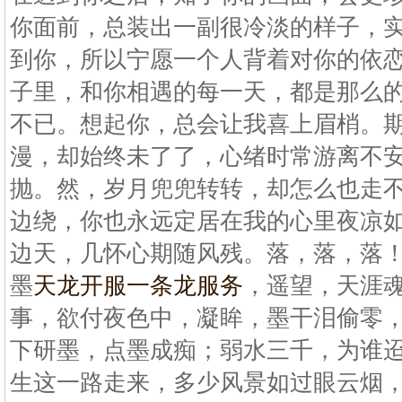
你面前，总装出一副很冷淡的样子，
到你，所以宁愿一个人背着对你的依
子里，和你相遇的每一天，都是那么
不已。想起你，总会让我喜上眉梢。
漫，却始终未了了，心绪时常游离不
抛。然，岁月兜兜转转，却怎么也走
边绕，你也永远定居在我的心里夜凉
边天，几怀心期随风残。落，落，落
墨
天龙开服一条龙服务
，遥望，天涯
事，欲付夜色中，凝眸，墨干泪偷零
下研墨，点墨成痴；弱水三千，为谁
生这一路走来，多少风景如过眼云烟