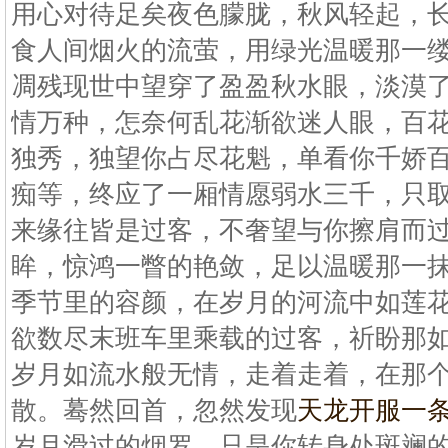
用心对待足矣夜色朦胧，秋风轻起，
食人间烟火的流萤，用绿光温暖那一
凋残现世中望穿了盈盈秋水眼，淡漠
情万种，怎奈何乱花渐欲迷人眼，百
独秀，独望你占尽花魁，单看你千娇
痴等，终应了一厢情愿弱水三千，只
来缘往皆是过客，不奢望与你擦肩而
眸，惊鸿一瞥的艳敛，足以温暖那一
季节里的容颜，在岁月的河流中如莲
欲数尽末班车里乘载的过客，祈盼那
岁月如流水般无情，走着走着，在那
散。蓦然回首，忽然发现
天龙开服一
岁月滑过的烟罗，只是你转身处斑斓