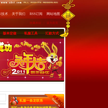
本技术
关于我们
RSS订阅
网站地图
收藏本站
|
设为首页
版本定做
私服工具
汇款方式
私服一条龙联系
开区一条龙业务咨询洽淡联系QQ：