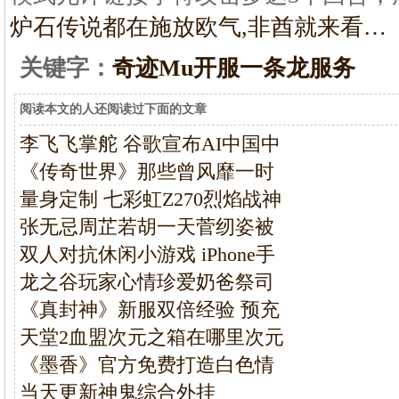
炉石传说都在施放欧气,非酋就来看…
关键字：
奇迹Mu开服一条龙服务
阅读本文的人还阅读过下面的文章
李飞飞掌舵 谷歌宣布AI中国中
《传奇世界》那些曾风靡一时
量身定制 七彩虹Z270烈焰战神
张无忌周芷若胡一天菅纫姿被
双人对抗休闲小游戏 iPhone手
龙之谷玩家心情珍爱奶爸祭司
《真封神》新服双倍经验 预充
天堂2血盟次元之箱在哪里次元
《墨香》官方免费打造白色情
当天更新神鬼综合外挂