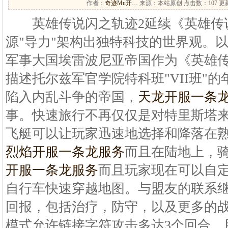
作者：
奇迹Mu开…
来源：本站原创 点击数：
107 更
英雄传说闪之轨迹2延续《英雄传说
源"导力"架构出独特科技的世界观。
军事大国埃雷波尼亚帝国作为《英雄传
描述托尔兹军官学院特科班"VII班"
陷入内乱斗争的帝国，
天龙开服一条
事。快速旅行不再仅仅是对特里斯塔来
飞艇可以让玩家迅速地选择和降落在
烈焰开服一条龙服务
而且在陆地上，
开服一条龙服务
而且玩家现在可以自定义和利
自行车快速穿越地图。与盟友的联系
回报，包括治疗，防守，以及更多的战斗优
模式允许链接字符攻击多达3个回合，