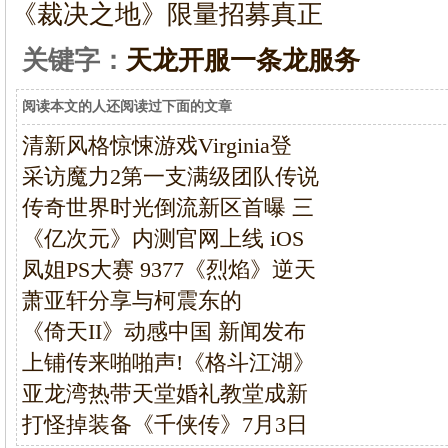
《裁决之地》限量招募真正
关键字：
天龙开服一条龙服务
阅读本文的人还阅读过下面的文章
清新风格惊悚游戏Virginia登
采访魔力2第一支满级团队传说
传奇世界时光倒流新区首曝 三
《亿次元》内测官网上线 iOS
凤姐PS大赛 9377《烈焰》逆天
萧亚轩分享与柯震东的
《倚天II》动感中国 新闻发布
上铺传来啪啪声!《格斗江湖》
亚龙湾热带天堂婚礼教堂成新
打怪掉装备《千侠传》7月3日