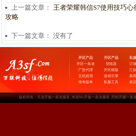
上一篇文章：
王者荣耀韩信S7使用技巧心
攻略
下一篇文章： 没有了
开区产品
开区产品
私
开区一条龙
登陆器
订
广告代理
开区模版
汇
主机租用
游戏引擎
新
传奇版本
私服工具
新
版权所有：天龙开服一条龙服务_奇迹Mu开服一条龙服务_烈焰开服一条龙服务-www.a3sf.c