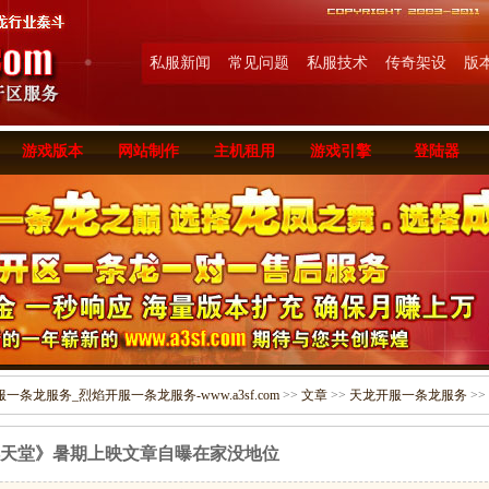
私服新闻
常见问题
私服技术
传奇架设
版
游戏版本
网站制作
主机租用
游戏引擎
登陆器
条龙服务_烈焰开服一条龙服务-www.a3sf.com
>>
文章
>>
天龙开服一条龙服务
>>
天堂》暑期上映文章自曝在家没地位