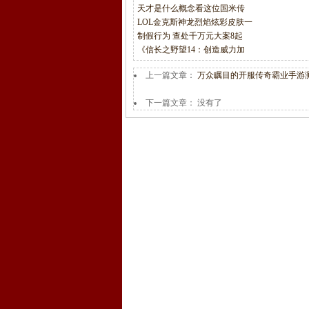
天才是什么概念看这位国米传
LOL金克斯神龙烈焰炫彩皮肤一
制假行为 查处千万元大案8起
《信长之野望14：创造威力加
上一篇文章：
万众瞩目的开服传奇霸业手游
下一篇文章： 没有了