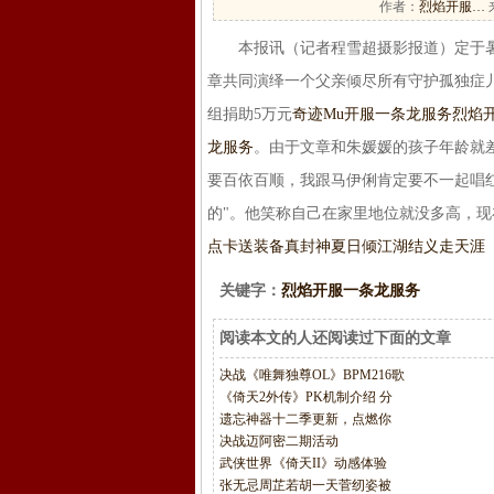
作者：
烈焰开服…
本报讯（记者程雪超摄影报道）定于暑
章共同演绎一个父亲倾尽所有守护孤独症
组捐助5万元
奇迹Mu开服一条龙服务
烈焰
龙服务
。由于文章和朱媛媛的孩子年龄就
要百依百顺，我跟马伊俐肯定要不一起唱
的"。他笑称自己在家里地位就没多高，
点卡送装备真封神夏日倾
江湖结义走天涯 
关键字：
烈焰开服一条龙服务
阅读本文的人还阅读过下面的文章
决战《唯舞独尊OL》BPM216歌
《倚天2外传》PK机制介绍 分
遗忘神器十二季更新，点燃你
决战迈阿密二期活动
武侠世界《倚天II》动感体验
张无忌周芷若胡一天菅纫姿被