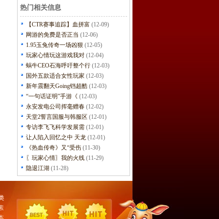
热门相关信息
【CTR赛事追踪】血拼富
(12-09)
网游的免费是否正当
(12-06)
1.95玉兔传奇一场凶狠
(12-05)
玩家心情玩这游戏我对
(12-04)
蜗牛CEO石海呼吁整个行
(12-03)
国外五款适合女性玩家
(12-03)
新年震翻天Going铛超酷
(12-03)
“一句话证明”手游《
(12-03)
永安发电公司挥毫赠春
(12-02)
天堂2誓言国服与韩服区
(12-01)
专访李飞飞科学发展需
(12-01)
让人陷入回忆之中 天龙
(12-01)
《热血传奇》又“受伤
(11-30)
〖玩家心情〗我的火线
(11-29)
隐退江湖
(11-28)
类
素
本