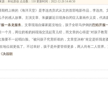
来源：本站原创 点击数：
110 更新时间：2022-12-26 14:46:50
期档上映的《海洋天堂》是李连杰弃武从文的首部电影作品，李连杰、
儿子的感人故事。主演文章、朱媛媛近日现身自闭症儿童画作义卖，代表
开服一条龙服务
。文章现场自爆家庭没地位，孩子全听马伊俐的
烈焰开服
差一个月，两位奶爸奶妈现场交流起育儿经，而文章的心得是"对孩子教育
红脸要不一起唱白脸。"被问孩子究竟听谁的，文章坚决称"肯定是听我老
现在地位就更低了。不过幸好，孩子是外婆管得更多，两人尚有二人世界。
《决战朝