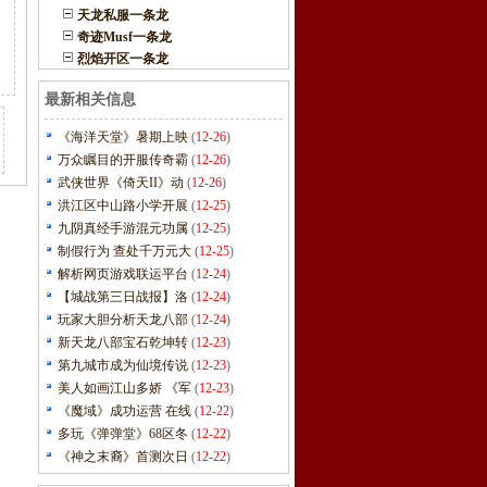
天龙私服一条龙
奇迹Musf一条龙
烈焰开区一条龙
最新相关信息
《海洋天堂》暑期上映
(
12-26
)
万众瞩目的开服传奇霸
(
12-26
)
武侠世界《倚天II》动
(
12-26
)
洪江区中山路小学开展
(
12-25
)
九阴真经手游混元功属
(
12-25
)
制假行为 查处千万元大
(
12-25
)
解析网页游戏联运平台
(
12-24
)
【城战第三日战报】洛
(
12-24
)
玩家大胆分析天龙八部
(
12-24
)
新天龙八部宝石乾坤转
(
12-23
)
第九城市成为仙境传说
(
12-23
)
美人如画江山多娇 《军
(
12-23
)
《魔域》成功运营 在线
(
12-22
)
多玩《弹弹堂》68区冬
(
12-22
)
《神之末裔》首测次日
(
12-22
)