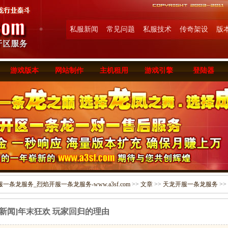
私服新闻
常见问题
私服技术
传奇架设
版
游戏版本
网站制作
主机租用
游戏引擎
登陆器
条龙服务_烈焰开服一条龙服务-www.a3sf.com
>>
文章
>>
天龙开服一条龙服务
>>
[新闻]年末狂欢 玩家回归的理由