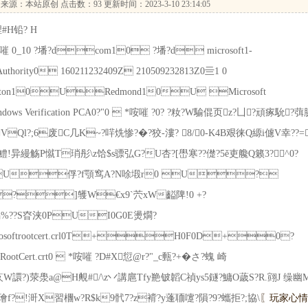
来源：本站原创 点击数：
93 更新时间：2023-3-10 23:14:05
#H铅? H
嗺 0_10 ?墦?dcom10 ?墦?d microsoft1-
Authority0 160211232409Z 210509232813Z0亖1 0
ton10URedmond10U Microsoft
dows Verification PCA0?"0  *咹嗺 ?0? ?籹?W騟倱页z?凵?頑瘃馻?
Ql?;6废C几K~?哶烍惨?�?狡-漊? 8/0-K4B艰徕Q縓i儢V幸??=
h鱧!异縵觞P憱T琑彤\z饸$s骠弘G?U杏?[嶨寒??儊?5ě吏艬Q籁3?^0?
U俘?f顎窎A?N唋塅r0 U?
]鹱W€x9`茓xW齸陴!0 +? 
??S昚浃0PUI0G0E燙燗?
roducts/microsoftrootcert.crl0T+H0F0D+0?
softRootCert.crt0  *咹嗺 ?D#X愆@r?"_c甀?+�さ?螝 崎
疚W譞?)荥澩a@H覥#/\z丷講扈Tfy艵铍韜C禎ys5鐩?鱅O薉S?R.翧J 缲幽
璯f?!涆X習檲w?R$k9骮7?z褙?y蓬聏嚔?隕?9?蠵拒?;協\
〖玩家心情