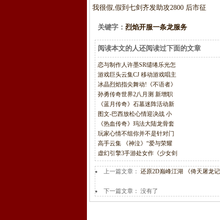
我很假,假到
七剑齐发助攻2800 后市征
关键字：
烈焰开服一条龙服务
阅读本文的人还阅读过下面的文章
恋与制作人许墨SR缱绻乐光怎
游戏巨头云集CJ 移动游戏唱主
冰晶烈焰指尖舞动!《不语者》
孙勇传奇世界2八月测 新增职
《蓝月传奇》石墓迷阵活动新
图文-巴西放松心情迎决战 小
《热血传奇》玛法大陆龙骨套
玩家心情不组你并不是针对门
高手云集 《神泣》“爱与荣耀
虚幻引擎3手游处女作《少女剑
上一篇文章：
还原2D巅峰江湖 《倚天屠龙记
下一篇文章： 没有了