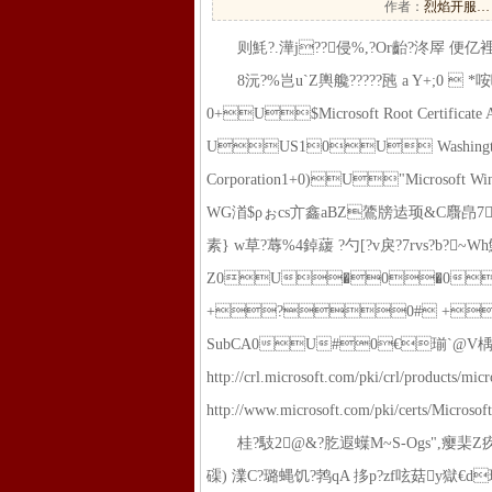
作者：
烈焰开服…
则魹?.澕j??侵%,?Or齝?泈屖 便亿裡
8沅?%岂u`Z輿艬?????瓲 a Y+;0  *咹
0+U$Microsoft Root Certificate 
UUS10U Washing
Corporation1+0)U"Microsoft Win
WG渞$ρぉcs亣鑫aBZ鷟牓迲顼&C麛皍7V
素} w草?蓐%4鋽藧 ?勺[?v戾?7rvs?b?~W
Z0U�0�0
+?0# +?
SubCA0U#0€瑐`@V楀%
http://crl.microsoft.com/pki/crl/p
http://www.microsoft.com/pki/certs/Micro
桂?馶2@&?肐遐蠂M~S-Ogs",瘿棐Z
磲) 澲C?璐蝿饥?鹁qA 拸p?zf呟菇y獄€d