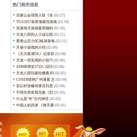
热门相关信息
百家公会强势入驻《沧
(02-27)
TGA2017各奖项最佳游戏
(02-18)
笑谈倚天游戏最滑稽的
(02-18)
天龙八部同人小说让陪
(02-11)
墨香山庄小区5栋加装电
(02-11)
天使小游戏的介绍
(02-09)
《天方夜谭OL》记录异
(02-08)
天龙一些实用的小技巧
(02-06)
4399弹弹堂27日1-2区8
(02-06)
天龙八部玩家吐槽看3D
(02-05)
COSER惊艳广州漫展 怎
(02-04)
安以轩张檬何琢言刘竟
(02-04)
不惧生死有我无敌《烈
(02-03)
什么是“年”古代神话
(02-02)
中国人的武侠 《倚天屠
(02-01)
类
素
本