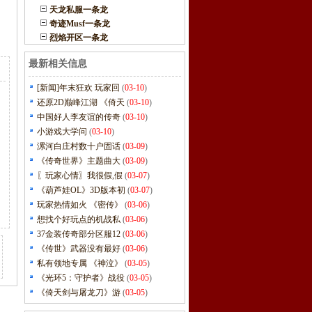
天龙私服一条龙
奇迹Musf一条龙
烈焰开区一条龙
最新相关信息
[新闻]年末狂欢 玩家回
(
03-10
)
还原2D巅峰江湖 《倚天
(
03-10
)
中国好人李友谊的传奇
(
03-10
)
小游戏大学问
(
03-10
)
漯河白庄村数十户固话
(
03-09
)
《传奇世界》主题曲大
(
03-09
)
〖玩家心情〗我很假,假
(
03-07
)
《葫芦娃OL》3D版本初
(
03-07
)
玩家热情如火 《密传》
(
03-06
)
想找个好玩点的机战私
(
03-06
)
37金装传奇部分区服12
(
03-06
)
《传世》武器没有最好
(
03-06
)
私有领地专属 《神泣》
(
03-05
)
《光环5：守护者》战役
(
03-05
)
《倚天剑与屠龙刀》游
(
03-05
)