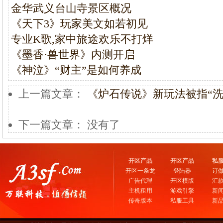
金华武义台山寺景区概况
《天下3》玩家美文如若初见
专业K歌,家中旅途欢乐不打烊
《墨香·兽世界》内测开启
《神泣》“财主”是如何养成
上一篇文章：
《炉石传说》新玩法被指“洗
下一篇文章： 没有了
开区产品
开区产品
私
开区一条龙
登陆器
订
广告代理
开区模版
汇
主机租用
游戏引擎
新
传奇版本
私服工具
新