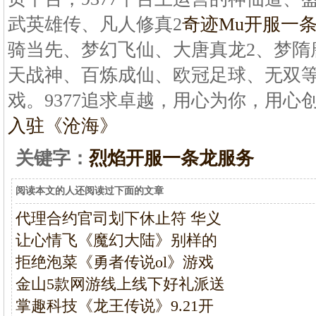
武英雄传、凡人修真2
奇迹Mu开服一
骑当先、梦幻飞仙、大唐真龙2、梦隋
天战神、百炼成仙、欧冠足球、无双
戏。9377追求卓越，用心为你，用心
入驻《沧海》
关键字：
烈焰开服一条龙服务
阅读本文的人还阅读过下面的文章
代理合约官司划下休止符 华义
让心情飞《魔幻大陆》别样的
拒绝泡菜《勇者传说ol》游戏
金山5款网游线上线下好礼派送
掌趣科技《龙王传说》9.21开