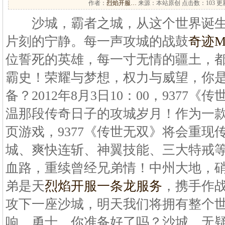
作者：
烈焰开服…
来源：本站原创 点击数：
103 更
沙城，霸者之城，从这个世界诞生
片刻的宁静。每一声攻城的战鼓
奇迹
位誓死的英雄，每一寸无情的疆土，
霸史！荣耀与梦想，权力与威望，你
备？2012年8月3日10：00，9377
温那段传奇日子的攻城岁月！作为一
页游戏，9377《传世无双》将会重现
城、爽快连斩、神翼技能、三大特戒
血路，重续曾经兄弟情！中州大地，
弟是天
烈焰开服一条龙服务
，携手作
攻下一座沙城，明天我们将拥有整个
响，勇士，你准备好了吗？沙城，无