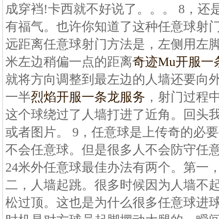
成穿裆!卡西就不好说了。。。 8，
有福气。也许你知道了这种任意球射
远距离任意球射门方法是，左侧用左脚
米左边稍偏一点的距离
奇迹Mu开服一
就将方向调整到最左边的人墙还要向
一半
烈焰开服一条龙服务
，射门过程
这个球绕过了人墙打进了近角。回头我
或者图片。 9，任意球是上传奇的必
不会任意球。但是很多人不会防守任
24米外任意球最佳办法有两个。第一
二，人墙起跳。很多时候因为人墙不
松过顶。这也是为什么很多任意球进