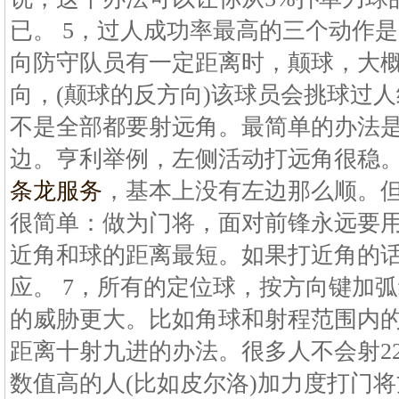
已。 5，过人成功率最高的三个动作
向防守队员有一定距离时，颠球，大
向，(颠球的反方向)该球员会挑球过人
不是全部都要射远角。最简单的办法
边。亨利举例，左侧活动打远角很稳
条龙服务
，基本上没有左边那么顺。
很简单：做为门将，面对前锋永远要
近角和球的距离最短。如果打近角的
应。 7，所有的定位球，按方向键加
的威胁更大。比如角球和射程范围内
距离十射九进的办法。很多人不会射2
数值高的人(比如皮尔洛)加力度打门