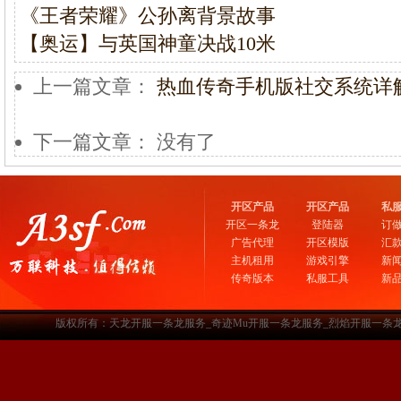
《王者荣耀》公孙离背景故事
【奥运】与英国神童决战10米
上一篇文章：
热血传奇手机版社交系统详
下一篇文章： 没有了
开区产品
开区产品
私
开区一条龙
登陆器
订
广告代理
开区模版
汇
主机租用
游戏引擎
新
传奇版本
私服工具
新
版权所有：天龙开服一条龙服务_奇迹Mu开服一条龙服务_烈焰开服一条龙服务-www.a3sf.c