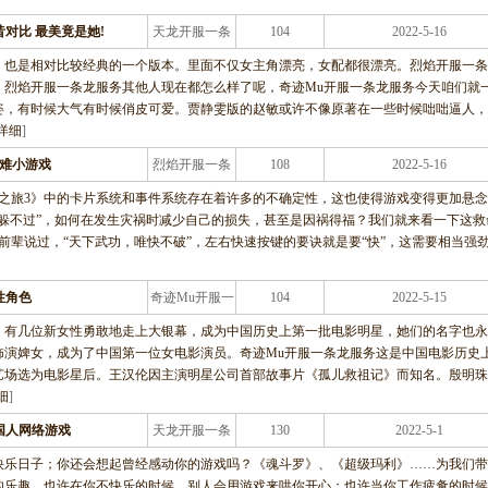
对比 最美竟是她!
天龙开服一条
104
2022-5-16
龙服务
，也是相对比较经典的一个版本。里面不仅女主角漂亮，女配都很漂亮。烈焰开服一条
，烈焰开服一条龙服务其他人现在都怎么样了呢，奇迹Mu开服一条龙服务今天咱们就
姿，有时候大气有时候俏皮可爱。贾静雯版的赵敏或许不像原著在一些时候咄咄逼人，
详细
]
灾难小游戏
烈焰开服一条
108
2022-5-16
龙服务
之旅3》中的卡片系统和事件系统存在着许多的不确定性，这也使得游戏变得更加悬
躲不过”，如何在发生灾祸时减少自己的损失，甚至是因祸得福？我们就来看一下这救
前辈说过，“天下武功，唯快不破”，左右快速按键的要诀就是要“快”，这需要相当强
性角色
奇迹Mu开服一
104
2022-5-15
条龙服务
，有几位新女性勇敢地走上大银幕，成为中国历史上第一批电影明星，她们的名字也永
饰演婢女，成为了中国第一位女电影演员。奇迹Mu开服一条龙服务这是中国电影历史
艺场选为电影星后。王汉伦因主演明星公司首部故事片《孤儿救祖记》而知名。殷明珠
细
]
国人网络游戏
天龙开服一条
130
2022-5-1
龙服务
快乐日子；你还会想起曾经感动你的游戏吗？《魂斗罗》、《超级玛利》……为我们带
的乐趣。也许在你不快乐的时候，别人会用游戏来哄你开心；也许当你工作疲惫的时候