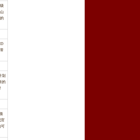
级
山
的
ID
的常
计划
新的
对
领
成官
均可