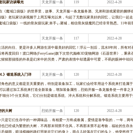
老玩家访谈曝光
天龙开服一条
119
2022-4-28
龙服务
!在《魔域口袋版》的世界里，故事、天龙开服一条龙服务酒、兄弟和游戏紧密的捆绑
袋版》老玩家访谈视频于上周五曝光以来，勾起了无数玩家美好的回忆，让我们一起走
《魔域口袋版》一线的骨灰级玩家;単手ぃ屠城，相信骨灰级魔民已经非常熟悉。11年前
天龙开服一条
117
2022-4-28
龙服务
生活的向往、更是许多人网游生涯中最美好的回忆！浮云一别后，流水8年间，所有对
将再度回归！渡口网络(FerryGame)旗下次世代巅峰3D宠物网游《石器世界》，秉承
大猩猩那搞怪的外表是幻米中的另类，严肃的表情中却透露中可爱，不羁的眼神中却闪
OL》锻造系统入门详
天龙开服一条
120
2022-4-28
龙服务
对角色的意义都是至关重要的，特别是装备加工，玩家们会经常用这个系统来打造属于
们可以通过加工系统来打造全新装备，增加装备属性，烈焰开服一条龙服务使一件拿之
系统下细分3个分支系统，它们分别是锻造系统、淬火系统和分解系统。锻造系统主要用于
密的大树
烈焰开服一条
120
2022-4-28
龙服务
今只是它们生存中的一种调味品 ．有相爱一方终成眷属，爱情是靠争取的．一年，两
树也已经成为繁密的大树．不再那末弱禁不住风，不再那末禁不起考验．福祉的生存永
毛毛烟雨，暗淡模糊的路灯照射在它们的身上，雨点儿轻落在它们的头上．他突然停了