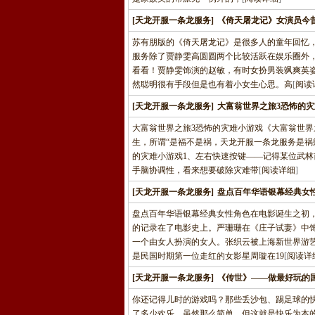
[天龙开服一条龙服务]
《倚天屠龙记》女演员今昔
苏有朋版的《倚天屠龙记》是很多人的童年回忆
服务除了贾静雯高圆圆两个比较活跃在娱乐圈外
看看！贾静雯饰演的赵敏，有时女扮男装飒爽英
然聪明很有手段但是也有着小女生心思。高
[
阅读
[天龙开服一条龙服务]
大富翁世界之旅3恐怖的
大富翁世界之旅3恐怖的灾难小游戏《大富翁世界
生，所谓“是福不是祸，天龙开服一条龙服务是祸
的灾难小游戏1、左右快速按键——记得某位武林
手脑协调性，看来想要破除灾难带
[
阅读详细
]
[天龙开服一条龙服务]
盘点百年华语银幕经典女
盘点百年华语银幕经典女性角色在电影诞生之初
的记录在了电影史上。严珊珊在《庄子试妻》中
一个由女人扮演的女人。张织云被上海新世界游
是民国时期第一位走红的女影星周璇在19
[
阅读详
[天龙开服一条龙服务]
《传世》——做最好玩的
你还记得儿时的游戏吗？那些丢沙包、踢足球的
了多少欢乐。虽然那么简单，但这就是快乐为本