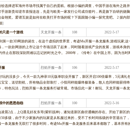
龙服务
纷纷选择进军海外市场寻找属于自己的蛋糕。根据小编的调查，中国手游在海外之路并
家手游新贵却逆市喜报连连，先是与欧美一家发行公司成功签约，再是旗下自研的烧脑
金翎奖。爱谱互娱是如何在欧美打开市场的呢？下面跟随小编一探究竟吧。 2 据内
细
]
的只是一个游戏
天龙开服一条
108
2022-5-17
龙服务
到第一款3D网游的诞生，在这个虚拟的世界里，奇迹Mu开服一条龙服务;游戏玩家;这
场，一款款网游的上市让这个市场活跃了起来，同时随着游戏产业的发展，游戏本身的
的停止在那段深刻而难以忘记的时光之中。 2000年，《传奇》在中国上市。因为当时
开服
烈焰开服一条
106
2022-5-17
龙服务
好玩的没多少，今天一款九神录10元版单职业开服了，新区开启100倍爆率，5元满礼
送宝宝，送切割机，所有物品全部靠打，小怪同样能爆终极装备，散人也同样能获得终
本，特色玩法，烈焰开服一条龙服务打破常规。市场仅此一家！耐玩、天龙开服一条龙
戏中的恩恩怨怨
烈焰开服一条
100
2022-5-16
龙服务
日晚凌晨2点，上Q遇见好友东哥(紫轩战神)，遂知道新区曲径通幽的存在。开始了新区的
50多级，由于不少家族内的玩家是从私服过来的，受不了长时间练级的辛苦退出了
服一条龙服务无双打了很多时间，奇迹Mu开服一条龙服务后来基本都散了，基本所有