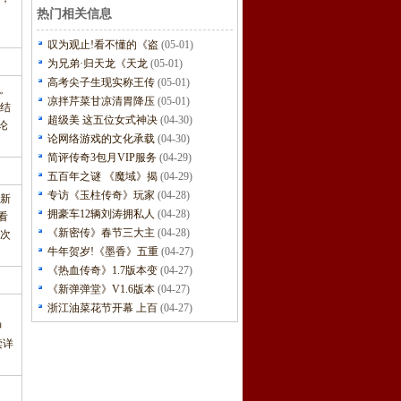
热门相关信息
叹为观止!看不懂的《盗
(05-01)
为兄弟·归天龙《天龙
(05-01)
高考尖子生现实称王传
(05-01)
。
凉拌芹菜甘凉清胃降压
(05-01)
结
超级美 这五位女式神决
(04-30)
论
论网络游戏的文化承载
(04-30)
简评传奇3包月VIP服务
(04-29)
五百年之谜 《魔域》揭
(04-29)
专访《玉柱传奇》玩家
(04-28)
全新
拥豪车12辆刘涛拥私人
(04-28)
看
《新密传》春节三大主
(04-28)
次
牛年贺岁!《墨香》五重
(04-27)
《热血传奇》1.7版本变
(04-27)
《新弹弹堂》V1.6版本
(04-27)
浙江油菜花节开幕 上百
(04-27)
神
读详