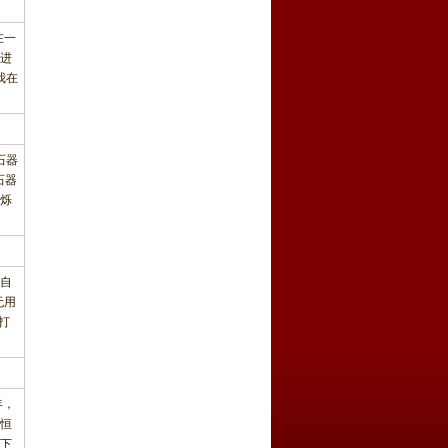
在一
进
我在
石器
石器
烁
自
无用
打
年，
恒
下