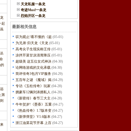
天龙私服一条龙
奇迹Musf一条龙
烈焰开区一条龙
龙
一起
最新相关信息
虽
叹为观止!看不懂的《盗
(05-01)
为兄弟·归天龙《天龙
(05-01)
高考尖子生现实称王传
(05-01)
念丛
凉拌芹菜甘凉清胃降压
(05-01)
命
超级美 这五位女式神决
(04-30)
劲的
论网络游戏的文化承载
(04-30)
简评传奇3包月VIP服务
(04-29)
五百年之谜 《魔域》揭
(04-29)
专访《玉柱传奇》玩家
(04-28)
远
拥豪车12辆刘涛拥私人
(04-28)
上第
《新密传》春节三大主
(04-28)
则
牛年贺岁!《墨香》五重
(04-27)
《热血传奇》1.7版本变
(04-27)
《新弹弹堂》V1.6版本
(04-27)
浙江油菜花节开幕 上百
(04-27)
来
，