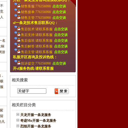
不
销售客服:776356990
点击交谈
竞
销售接单:776356990
点击交谈
部人
销售主管:776356990
点击交谈
sf一条龙技术售后联系QQ：
售后技术:请联系客服
点击交谈
售后支持:请联系客服
点击交谈
一名
售后值班:请联系客服
点击交谈
;铜
售后解答:请联系客服
点击交谈
网游
售后主管:请联系客服
点击交谈
私服开区咨询及投诉热线：
投诉提交:776356990
点击交谈
开sf服务热线:请联系客服
包，
相关搜索
极
服
相关栏目分类
紫
天龙开服一条龙服务
，留
奇迹Mu开服一条龙服务
的凡
烈焰开服一条龙服务