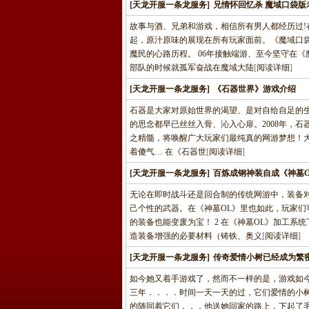
[天龙开服一条龙服务]
兄情怀回忆杀 魔域口袋版
故事与酒、兄弟和游戏，相信所有男人都经历过
起，原汁原味的展现在所有玩家面前。《魔域口
魔民的心路历程。 06年接触端游、至今坚守在
部队的时候就孤军奋战在魔域大陆
[
阅读详细
]
[天龙开服一条龙服务]
《石器世界》游戏介绍
石器是大家对原始世界的渴望、是对自给自足的
的思念都早已丝丝入骨、沁入心扉。2008年，石器
之精髓，将唤醒广大玩家们最纯真的网游梦想！
着傻气… 在《石器世
[
阅读详细
]
[天龙开服一条龙服务]
百炼成钢神装自成《神墓
无论在即时战斗还是回合制的传统网游中，装备
己个性的武器。在《神墓OL》里也如此，玩家
的装备也能变废为宝！ 2 在《神墓OL》加工
造装备增强的必要材料（铸铁、奥义
[
阅读详细
]
[天龙开服一条龙服务]
传奇爱情小树已经成为繁
如今她又着手游戏了，然而不一样的是，游戏如
三年．．．．时间一天一天的过，它们爱情的小
的随同着它们．．．他送她回家的路上，下起了