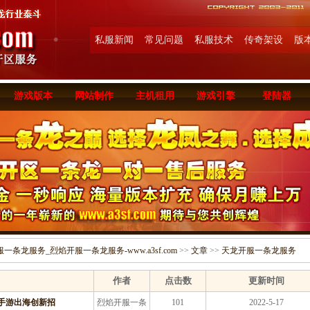
私服新闻
常见问题
私服技术
传奇架设
版
游戏版本
网站制作
主机租用
游戏引擎
登陆器
条龙服务_烈焰开服一条龙服务-www.a3sf.com
>>
文章
>>
天龙开服一条龙服务
作者
点击数
更新时间
手游出海创新招
烈焰开服一条
101
2022-5-17