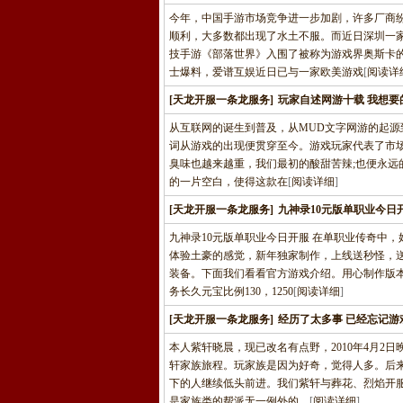
今年，中国手游市场竞争进一步加剧，许多厂商
顺利，大多数都出现了水土不服。而近日深圳一
技手游《部落世界》入围了被称为游戏界奥斯卡的
士爆料，爱谱互娱近日已与一家欧美游戏
[
阅读详
[天龙开服一条龙服务]
玩家自述网游十载 我想要
从互联网的诞生到普及，从MUD文字网游的起源
词从游戏的出现便贯穿至今。游戏玩家代表了市
臭味也越来越重，我们最初的酸甜苦辣;也便永远
的一片空白，使得这款在
[
阅读详细
]
[天龙开服一条龙服务]
九神录10元版单职业今日
九神录10元版单职业今日开服 在单职业传奇中，
体验土豪的感觉，新年独家制作，上线送秒怪，
装备。下面我们看看官方游戏介绍。用心制作版
务长久元宝比例130，1250
[
阅读详细
]
[天龙开服一条龙服务]
经历了太多事 已经忘记游
本人紫轩晓晨，现已改名有点野，2010年4月2
轩家族旅程。玩家族是因为好奇，觉得人多。后来
下的人继续低头前进。我们紫轩与葬花、烈焰开
是家族类的帮派无一例外的，
[
阅读详细
]