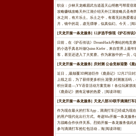
职业：少林天龙峨眉武当逍遥天山明教丐帮星宿
攻略赚钱攻略天外江湖介绍天外江湖攻略兵圣奇
水之间，有片乐土。乐土之中，有着无比热爱着
月，镜中的花，虚无缥缈，似真似幻。今天，
[
阅
[天龙开服一条龙服务]
12岁选手惊现《炉石传说
日前，在《炉石传说》DreamHack丹佛站的电
的小选手真名叫做Quinn Kiefer，来自世界上最年
客，甚至还进入了大奖赛。作为家族中的一员，Qu
[天龙开服一条龙服务]
庆封测 公会竞标迎娶《鹿
近日，;最颠覆3D网游巨作《鹿鼎记》12月2
上线之后，为了获得更多积分;迎娶;封测激活码
积分渠道—;YY语音活动方案竞标！各位玩家朋
《鹿鼎记》拥有足够的热爱，
[
阅读详细
]
[天龙开服一条龙服务]
天龙八部3D联手滴滴打车
作为现在最火的打车App，滴滴打车已经成为现
的用户现代化出行方式。奇迹Mu开服一条龙服务作
方战略合作伙伴关系。烈焰开服一条龙服务值此
参与滴滴打车抢红包活动，海
[
阅读详细
]