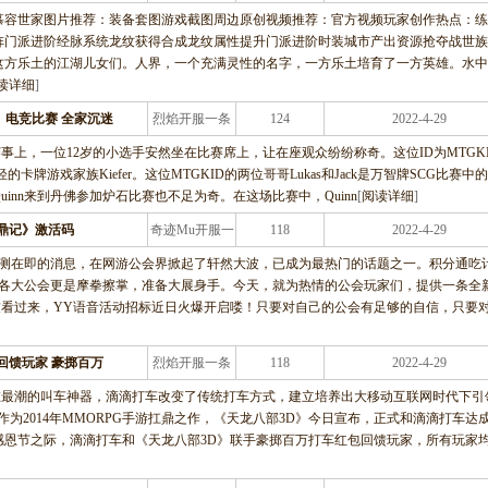
龙服务
慕容世家图片推荐：装备套图游戏截图周边原创视频推荐：官方视频玩家创作热点：练
阵门派进阶经脉系统龙纹获得合成龙纹属性提升门派进阶时装城市产出资源抢夺战世族
这方乐土的江湖儿女们。人界，一个充满灵性的名字，一方乐土培育了一方英雄。水中
读详细
]
》电竞比赛 全家沉迷
烈焰开服一条
124
2022-4-29
龙服务
竞赛事上，一位12岁的小选手安然坐在比赛席上，让在座观众纷纷称奇。这位ID为MTGK
轻的卡牌游戏家族Kiefer。这位MTGKID的两位哥哥Lukas和Jack是万智牌SCG比赛中
inn来到丹佛参加炉石比赛也不足为奇。在这场比赛中，Quinn
[
阅读详细
]
鼎记》激活码
奇迹Mu开服一
118
2022-4-29
条龙服务
7日封测在即的消息，在网游公会界掀起了轩然大波，已成为最热门的话题之一。积分通吃
，各大公会更是摩拳擦掌，准备大展身手。今天，就为热情的公会玩家们，提供一条全
友看过来，YY语音活动招标近日火爆开启喽！只要对自己的公会有足够的自信，只要
回馈玩家 豪掷百万
烈焰开服一条
118
2022-4-29
龙服务
在最潮的叫车神器，滴滴打车改变了传统打车方式，建立培养出大移动互联网时代下引
为2014年MMORPG手游扛鼎之作，《天龙八部3D》今日宣布，正式和滴滴打车达
感恩节之际，滴滴打车和《天龙八部3D》联手豪掷百万打车红包回馈玩家，所有玩家