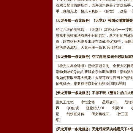
游戏会帮你疏解压力；也许因为你是个游戏高手
手，爽朗无比！快乐＋爽朗＝《传世》，这是一
[
[天龙开服一条龙服务]
《天堂2》韩国公测震撼
经过几天的测试后，《天堂2》其它优点一一浮现
游戏中法师施法有两个时间判定，念咒时间与施
束，以前这种系统多出现在D&D类游戏中，而网
施法是否成功，天龙开服一条龙
[
阅读详细
]
[天龙开服一条龙服务]
夺宝高潮 极光全球版玩家
《极光世界全球版》已经震撼公测，全新大区网通
活动;玩转QQ会员 新服欢乐送助阵新服！活动
看如何获取至尊大奖吧！大家可通过官网上的活
抽奖机会，想要获得额外的抽奖次
[
阅读详细
]
[天龙开服一条龙服务]
不得不玩《墨香》的几大
巫妖王之怒 永恒之塔 星辰变OL 战锤
界 QQ仙境 怪物猎人OL 剑灵OL 极品
记 剑侠贰外传 倩女幽魂OL 梦三国 大明龙权
细
]
[天龙开服一条龙服务]
天龙玩家采访雄霸天下32