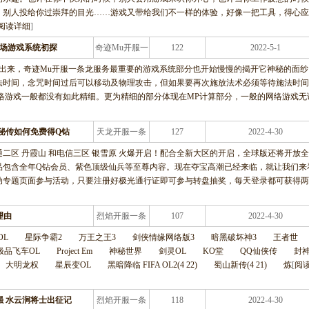
，别人投给你过崇拜的目光……游戏又带给我们不一样的体验，好像一把工具，得心应
阅读详细
]
登场游戏系统初探
奇迹Mu开服一
122
2022-5-1
条龙服务
出来，奇迹Mu开服一条龙服务最重要的游戏系统部分也开始慢慢的揭开它神秘的面纱
法时间，念咒时间过后可以移动及物理攻击，但如果要再次施放法术必须等待施法时间
络游戏一般都没有如此精细。更为精细的部分体现在MP计算部分，一般的网络游戏无
秘传如何免费得Q钻
天龙开服一条
127
2022-4-30
龙服务
二区 丹霞山 和电信三区 银雪原 火爆开启！配合全新大区的开启，全球版还将开放
奖品包含全年Q钻会员、紫色顶级仙兵等至尊内容。现在夺宝高潮已经来临，就让我们来
动专题页面参与活动，只要注册好极光通行证即可参与转盘抽奖，每天登录都可获得两
理由
烈焰开服一条
107
2022-4-30
龙服务
OL 星际争霸2 万王之王3 剑侠情缘网络版3 暗黑破坏神3 王者世
飞车OL Project Em 神秘世界 剑灵OL KO堂 QQ仙侠传 封
 星辰变OL 黑暗降临 FIFA OL2(4 22) 蜀山新传(4 21) 炼
[
阅
强 水云涧将士出征记
烈焰开服一条
118
2022-4-30