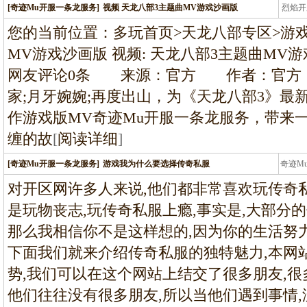
[奇迹Mu开服一条龙服务]
视频 天龙八部3主题曲MV游戏沙画版
烈焰开
龙
您的当前位置：多玩首页>天龙八部专区>游戏视
MV游戏沙画版 视频: 天龙八部3主题曲MV游戏沙画版 
网友评论0条 来源：官方 作者：官方
家;月牙婉婉;再度出山，为《天龙八部3》最
作游戏版MV奇迹Mu开服一条龙服务，带来一
缠的故
[
阅读详细
]
[奇迹Mu开服一条龙服务]
游戏我为什么要选择传奇私服
奇迹M
条龙
对开区网许多人来说,他们都非常喜欢玩传奇
是玩物丧志,玩传奇私服上瘾,事实是,大部分的
那么我相信你不是这样想的,因为你的生活努
下面我们就来介绍传奇私服的独特魅力,本网
势,我们可以在这个网站上结交了很多朋友,很
他们往往没有很多朋友,所以当他们遇到事情,