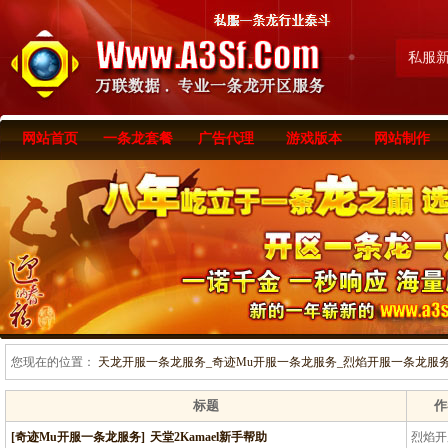
私服
网站首页
一条龙套餐
广告代理
游戏版本
网站制作
您现在的位置：
天龙开服一条龙服务_奇迹Mu开服一条龙服务_烈焰开服一条龙服务-www
标题
作
[奇迹Mu开服一条龙服务]
天堂2Kamael新手帮助
烈焰开