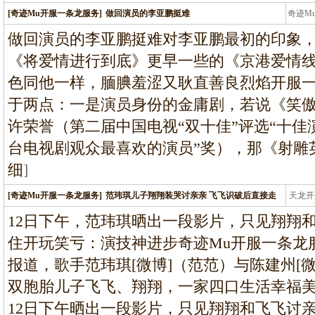
[奇迹Mu开服一条龙服务]
做回演员的李亚鹏挺难
奇迹M
条龙
做回演员的李亚鹏挺难对李亚鹏最初的印象
《将爱情进行到底》更早一些的《京港爱情
色同他一样，腼腆羞涩又耿直善良烈焰开服一
于两点：一是演员身份的金庸剧，若说《笑
许荣誉（第二届中国电视“双十佳”评选“十佳演
台电视剧观众最喜欢的演员”奖），那《射雕
细
]
[奇迹Mu开服一条龙服务]
范玮琪儿子翔翔装哭讨亲亲 飞飞识破后直接走
天龙开
龙
12日下午，范玮琪晒出一段影片，只见翔翔
住开玩笑亏：演技神进步奇迹Mu开服一条龙
报道，歌手范玮琪[微博]（范范）与陈建州[
双胞胎儿子飞飞、翔翔，一家四口生活幸福
12日下午晒出一段影片，只见翔翔和飞飞讨