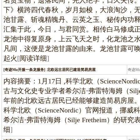
名贵宝物，遗落民间，先人绝学，日久失传
下》横跨四代春秋，岁月如梭，大浪淘沙，
池甘露、斩魂精魄丹、云英之玉、秘传内功
汇集于此，今日，与君同赏。相传白马修成
龙池中得复原身，上云飞天之时，化龙池之
凡间，这便是龙池甘露的由来。龙池甘露可唤
起火
[
阅读详细
]
[奇迹Mu开服一条龙服务]
北欧远古居民已建造简易房屋
奇迹M
条龙
内容摘要：1月17日 ,科学北欧（ScienceN
古与文化史专业学者希尔洁·弗雷特海姆（Silje F
年前的北欧远古居民已经能够建造简易房屋。本
科学北欧（ScienceNordic）官网报道，
希尔洁·弗雷特海姆（Silje Fretheim）的
细
]