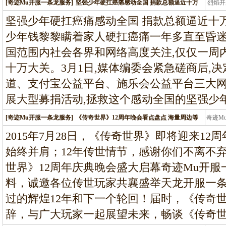
[奇迹Mu开服一条龙服务]
坚强少年硬扛癌痛感动全国 捐款总额逼近十万
烈焰开
龙
坚强少年硬扛癌痛感动全国 捐款总额逼近十万元
少年钱黎黎瞒着家人硬扛癌痛一年多直至昏迷
国范围内社会各界和网络高度关注,仅仅一周
十万大关。3月1日,媒体编委会紧急磋商后,决
道、支付宝公益平台、施乐会公益平台三大网
展大型募捐活动,拯救这个感动全国的坚强少年
[奇迹Mu开服一条龙服务]
《传奇世界》12周年晚会看点盘点 海量周边等
奇迹M
条龙
2015年7月28日，《传奇世界》即将迎来12
始终并肩；12年传世情节，感谢你们不离不弃
世界》12周年庆典晚会盛大启幕奇迹Mu开
料，诚邀各位传世玩家共襄盛举天龙开服一
过的辉煌12年和下一个轮回！届时，《传奇
辞，与广大玩家一起展望未来，畅谈《传奇