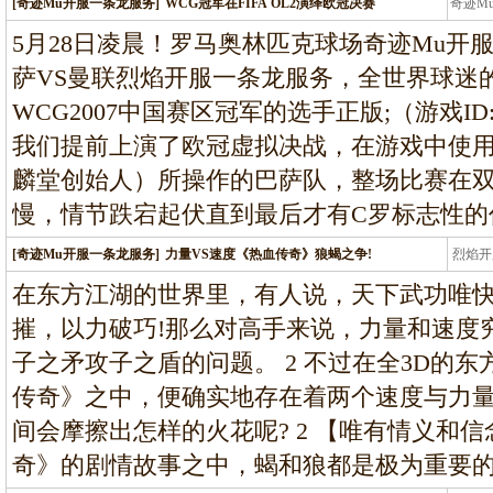
[奇迹Mu开服一条龙服务]
WCG冠军在FIFA OL2演绎欧冠决赛
奇迹M
条龙
5月28日凌晨！罗马奥林匹克球场奇迹Mu开
萨VS曼联烈焰开服一条龙服务，全世界球迷
WCG2007中国赛区冠军的选手正版;（游戏ID:正
我们提前上演了欧冠虚拟决战，在游戏中使
麟堂创始人）所操作的巴萨队，整场比赛在
慢，情节跌宕起伏直到最后才有C罗标志性的
[奇迹Mu开服一条龙服务]
力量VS速度《热血传奇》狼蝎之争!
烈焰开
龙
在东方江湖的世界里，有人说，天下武功唯
摧，以力破巧!那么对高手来说，力量和速度
子之矛攻子之盾的问题。 2 不过在全3D的东
传奇》之中，便确实地存在着两个速度与力量的
间会摩擦出怎样的火花呢? 2 【唯有情义和信
奇》的剧情故事之中，蝎和狼都是极为重要