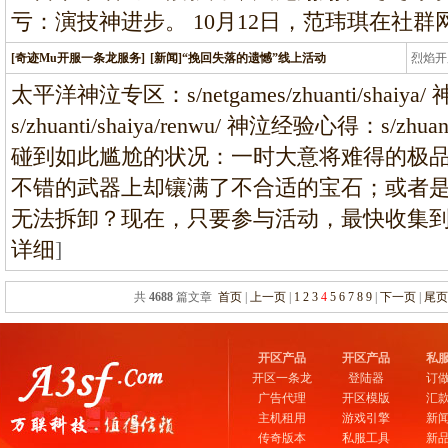
亏：演技神进步。 10月12日，范玮琪在社
[奇迹Mu开服一条龙服务]
[新闻]“挽回失落的遗憾”线上活动
烈焰开
龙
太平洋神泣专区：s/netgames/zhuanti/shai
s/zhuanti/shaiya/renwu/ 神泣经验心得：s/zhuan
碰到如此尴尬的状况：一时大意将难得的极
不错的武器上却镶满了不合适的宝石；或者
无法拆卸？现在，只要参与活动，最快收集
详细
]
共
4688
篇文章
首页
|
上一页
|
1
2
3
4
5
6
7
8
9
|
下一页
|
尾
开区产品
开区产品
私
开区一条龙
登陆器
订
广告代理
开区模版
汇
主机租用
游戏引擎
新
传奇版本
私服工具
新