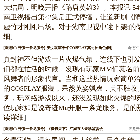
大结局，明晚开播《隋唐英雄3》。本报讯 5
南卫视播出第42集后正式停播，让道新剧《
虚竹才刚刚出场。对于湖南卫视中途下架;的
细
]
[奇迹Mu开服一条龙服务]
美女玩家争相COSPLAY真封神角色(图)
奇迹M
条龙
真封神不但游戏一片火爆气氛，连线下也引
们都在忙活的时候，发现有玩家MM们慕名
风舞者的形象代言。当和这些热情玩家简单
的COSPLAY服装，果然英姿飒爽，美不胜
务，玩网络游戏以来，还没发现如此火爆的场
位玩家如是说奇迹Mu开服一条龙服务。是的
读详细
]
[奇迹Mu开服一条龙服务]
《横扫天下》江湖五大奇珍鉴赏会
天龙开
龙