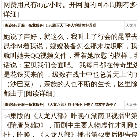
网费用只有8元/小时。开网咖的回本周期有
详细
]
[奇迹Mu开服一条龙服务]
1.76毁灭天下令人惋惜美好景况
天龙开
龙
她说了声好，就这么，我叫上了行会的昆季
昆季M着我说，嫂嫂装备怎么那末垃圾啊，
就叫她去QQ视频文件，看着她欣慰的模样，
话说：宝贝我们会面吧。 我每日都在传奇里
是花钱买来的 ，级数在战士中也总算无上的
（沙巴克），亲族的人也不断的生长，区里
都由于
[
阅读详细
]
[奇迹Mu开服一条龙服务]
《天龙八部》终于播不下去了 网友早该停了
天龙开
龙
54集版的《天龙八部》昨晚在湖南卫视播出第
《隋唐英雄3》，而剧中主要人物虚竹才刚刚
排，昨晚，《天龙八部》播出第42集后即告