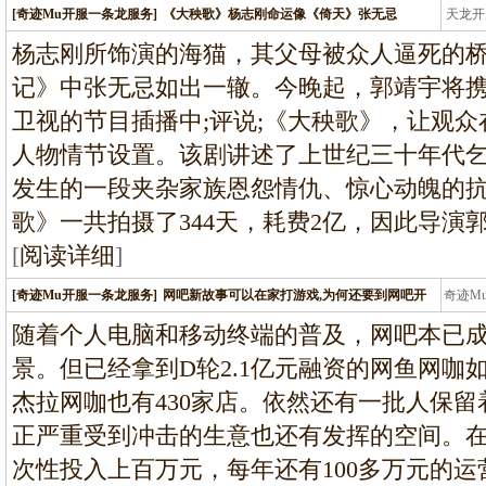
[奇迹Mu开服一条龙服务]
《大秧歌》杨志刚命运像《倚天》张无忌
天龙开
龙
杨志刚所饰演的海猫，其父母被众人逼死的
记》中张无忌如出一辙。今晚起，郭靖宇将
卫视的节目插播中;评说;《大秧歌》，让观
人物情节设置。该剧讲述了上世纪三十年代
发生的一段夹杂家族恩怨情仇、惊心动魄的
歌》一共拍摄了344天，耗费2亿，因此导演
[
阅读详细
]
[奇迹Mu开服一条龙服务]
网吧新故事可以在家打游戏,为何还要到网吧开
奇迹M
条龙
随着个人电脑和移动终端的普及，网吧本已
景。但已经拿到D轮2.1亿元融资的网鱼网咖如
杰拉网咖也有430家店。依然还有一批人保
正严重受到冲击的生意也还有发挥的空间。
次性投入上百万元，每年还有100多万元的