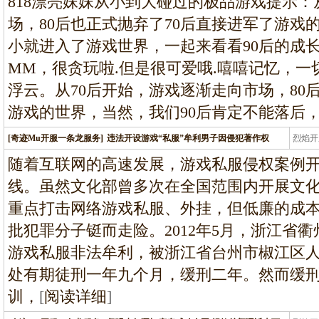
818漂亮妹妹从小到大碰过的极品游戏提示：
场，80后也正式抛弃了70后直接进军了游戏
小就进入了游戏世界，一起来看看90后的成
MM，很贪玩啦.但是很可爱哦.嘻嘻记忆，
浮云。从70后开始，游戏逐渐走向市场，80
游戏的世界，当然，我们90后肯定不能落后
[奇迹Mu开服一条龙服务]
违法开设游戏“私服”牟利男子因侵犯著作权
烈焰开
龙
随着互联网的高速发展，游戏私服侵权案例
线。虽然文化部曾多次在全国范围内开展文
重点打击网络游戏私服、外挂，但低廉的成
批犯罪分子铤而走险。2012年5月，浙江省
游戏私服非法牟利，被浙江省台州市椒江区
处有期徒刑一年九个月，缓刑二年。然而缓
训，
[
阅读详细
]