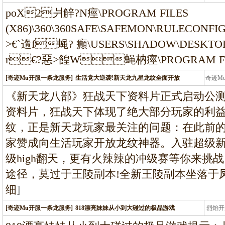
龙
poX2爿觪?N痙\PROGRAM FILES
(X86)\360\360SAFE\SAFEMON\RULECO
>€`遀f蝇? 癲\USERS\SHADOW\DESKT
r€?惡>餭W蝇枘痙\PROGRAM FILE
[奇迹Mu开服一条龙服务]
生活党大逆袭!新天龙九星龙纹全面开放
奇迹M
条龙
《新天龙八部》狂战天下资料片正式启动公
资料片，狂战天下体现了绝大部分玩家的利
纹，正是新天龙玩家最关注的问题：在此前的全
家赞成向生活玩家开放龙纹神器。入驻超级新
级high翻天，更有火辣辣的冲级赛等你来挑战
途径，莫过于王陵副本!全新王陵副本坐落于
细
]
[奇迹Mu开服一条龙服务]
818漂亮妹妹从小到大碰过的极品游戏
烈焰开
龙