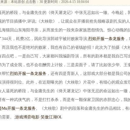
来源：本站原创 点击数：
30 更新时间：2026-4-15 18:04:04
死的桥段，与金庸先生的《倚天屠龙记》中张无忌如出一辙。今晚起，
的节目插播中;评说;《大秧歌》，让观众在开播前抢先领略该剧扎实的
儿海猫回山东海阳寻亲，从而发生的一段夹杂家族恩怨情仇、惊心动魄的
344天，耗费2亿，因此导演郭靖宇被封败家导演;
烈焰开服一条龙服务
，
，而且我也不是绝对的败家，我也有自己的省钱妙招！此次为了拍摄《大
有四点吧，一是自己写，大家都叫我编剧导演，所有的剧本都是我自己写
弟为了成全我，也不会在酬劳上计较，三是卖面子，请了比如张少华、王
来帮忙
烈焰开服一条龙服务
，还有四是育新人，这部戏大部分都是我公司
表演得很到位。此外，在近期曝光的《大秧歌》片花中，有细心的观众发
众人逼死的桥段，与金庸先生的《倚天屠龙记》中张无忌的命运如出一辙
要有一种武侠气的，不是打打杀杀，而是有一颗保家卫国的赤胆忠心，我
迹Mu开服一条龙服务
。《大秧歌》剧中的段落和金庸先生的作品相比，有
需要。;
游戏博弈电影 笑傲江湖OL