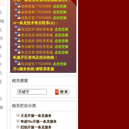
销售客服:776356990
点击交谈
销售接单:776356990
点击交谈
郭
销售主管:776356990
点击交谈
人物
sf一条龙技术售后联系QQ：
售后技术:请联系客服
点击交谈
抗
售后支持:请联系客服
点击交谈
对
售后值班:请联系客服
点击交谈
售后解答:请联系客服
点击交谈
秧
售后主管:请联系客服
点击交谈
出
私服开区咨询及投诉热线：
投诉提交:776356990
点击交谈
奎
开sf服务热线:请联系客服
的
相关搜索
现
，
的
相关栏目分类
相
天龙开服一条龙服务
奇迹Mu开服一条龙服务
烈焰开服一条龙服务