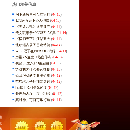
热门相关信息
网吧新故事可以在家打
(
04-15
)
1.76毁灭天下令人惋惜
(
04-15
)
《天龙八部》终于播不
(
04-14
)
美女玩家争相COSPLAY真
(
04-14
)
《横扫天下》江湖五大
(
04-14
)
北欧远古居民已建造简
(
04-14
)
WCG冠军在FIFA OL2演绎
(
04-13
)
力量VS速度《热血传奇
(
04-13
)
视频 天龙八部3主题曲
(
04-13
)
游戏我为什么要选择传
(
04-13
)
做回演员的李亚鹏挺难
(
04-12
)
范玮琪儿子翔翔装哭讨
(
04-12
)
[新闻]“挽回失落的遗
(
04-12
)
外表与内在共存 《神泣
(
04-12
)
真封神、可口可乐打造
(
04-11
)
类
素
本