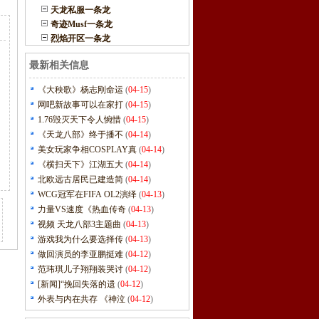
天龙私服一条龙
奇迹Musf一条龙
烈焰开区一条龙
最新相关信息
《大秧歌》杨志刚命运
(
04-15
)
网吧新故事可以在家打
(
04-15
)
1.76毁灭天下令人惋惜
(
04-15
)
《天龙八部》终于播不
(
04-14
)
美女玩家争相COSPLAY真
(
04-14
)
《横扫天下》江湖五大
(
04-14
)
北欧远古居民已建造简
(
04-14
)
WCG冠军在FIFA OL2演绎
(
04-13
)
力量VS速度《热血传奇
(
04-13
)
视频 天龙八部3主题曲
(
04-13
)
游戏我为什么要选择传
(
04-13
)
做回演员的李亚鹏挺难
(
04-12
)
范玮琪儿子翔翔装哭讨
(
04-12
)
[新闻]“挽回失落的遗
(
04-12
)
外表与内在共存 《神泣
(
04-12
)