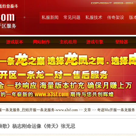
私服新闻
常见问题
私服技术
传奇架设
版
游戏版本
网站制作
主机租用
游戏引擎
登陆器
条龙服务_烈焰开服一条龙服务-www.a3sf.com
>>
文章
>>
奇迹Mu开服一条龙服务
秧歌》杨志刚命运像《倚天》张无忌