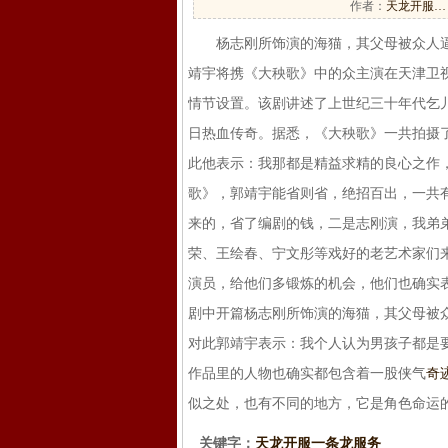
作者：
天龙开服…
杨志刚所饰演的海猫，其父母被众人逼
靖宇将携《大秧歌》中的众主演在天津卫视
情节设置。该剧讲述了上世纪三十年代乞
日热血传奇。据悉，《大秧歌》一共拍摄了
此他表示：我那都是精益求精的良心之作
歌》，郭靖宇能省则省，绝招百出，一共
来的，省了编剧的钱，二是志刚演，我弟
荣、王绘春、宁文彤等戏好的老艺术家们
演员，给他们多锻炼的机会，他们也确实
剧中开篇杨志刚所饰演的海猫，其父母被
对此郭靖宇表示：我个人认为男孩子都是
作品里的人物也确实都包含着一股侠气
奇
似之处，也有不同的地方，它是角色命运的
关键字：
天龙开服一条龙服务