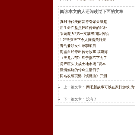
阅读本文的人还阅读过下面的文章
真封神代美丽音符引爆天津超
用生命在盘点轩辕传奇的10种
采访魔力2第一支满级团队传说
1.76毁灭天下令人惋惜美好景
青岛兼职女生兼职项目
海盗自述牵出传奇故事 福建海
《天龙八部》终于播不下去了
房产巨头决战土地市场 “资本
激情燃烧的传奇生活日子
同名改编页游《镇魔曲》开测
上一篇文章：
网吧新故事可以在家打游戏,
下一篇文章： 没有了