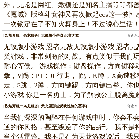
外，无论是网红、嫩模还是知名主播等等都曾
《魔域》版格斗女神又再次掀起cos这一波
一次锁定在了不知火舞身上！不过说心里话
[烈焰开服一条龙服务]
无敌版小游戏 忍者无敌
奇迹M
条龙
无敌版小游戏 忍者无敌无敌版小游戏 忍者无敌
类游戏，非常刺激的对战。有点类似于我们
耐心等侯。 游戏操作：键盘操作，方向键移
拳，V踢；P1：JL行走，I跳，K蹲，X高速移
走，5跳，2蹲，方向键踢，方向键出拳。你
小游戏 你是一名勇士，为了解救公主脱离魔
[烈焰开服一条龙服务]
天龙里那些反映性格的恶事件
奇迹M
条龙
当我们深深的陶醉在任何游戏中时，你会不
逆的你风格，甚至叛逆了你的品行。 我不是
当个活雷锋。我不是在为天龙游戏说话，我