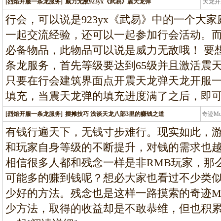
[烈焰开服一条龙服务]
威力无敌923yx《武易》震天龙弹
天龙开
龙
行会，可以说是923yx《武易》中的一个大
一起交流经验，还可以一起参加行会活动。
必备物品，此物品可以说是威力无敌哦！ 要
条龙服务，首先等级要达到65级并且激活震
只要在行会建筑界面点开震天龙弹天龙开服
填充，当震天龙弹的填充进度满了之后，即可在
[烈焰开服一条龙服务]
摆摊技巧 浅谈天龙八部3里的赚钱之道
奇迹M
条龙
有钱行遍天下，无钱寸步难行。现实如此，
和玩家自身等级的不断提升，对钱的需求也
相信很多人都和残念一样是非RMB玩家，那
可能多的赚到钱呢？想必大家也看过不少类
少好的方法。残念也是这样一路摸索的奇迹M
少方法，取得的收益却是不敢恭维，但也积