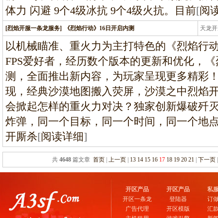
体力 闪避 9个4级冰抗 9个4级火抗。目前
[
阅
[烈焰开服一条龙服务]
《烈焰行动》16日开启内测
天龙开
龙
以机械瞄准、重火力为主打特色的《烈焰行
FPS爱好者，经历数个版本的更新和优化，
测，全面推出新内容，为玩家呈现更多精彩
现，经典沙漠地图搬入荧屏，沙漠之中烈焰
会掀起怎样的重火力对决？独家创新爆破歼
炸弹，同一个目标，同一个时间，同一个地
开厮杀
[
阅读详细
]
共
4648
篇文章
首页
|
上一页
|
13
14
15
16
17
18
19
20
21
|
下一页
开区产品
开区产品
私
开区一条龙
登陆器
订
广告代理
开区模版
汇