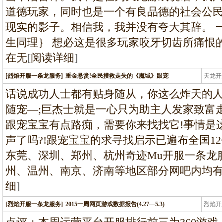
道德玩家，同时也是一个有良品德的社会公
现实的影子。相信我，我并没有夸大其辞。 
生同理｝ 想必这是很多玩家咬牙切齿所痛恨
在无
[
阅读详细
]
[烈焰开服一条龙服务]
重金悬赏!全民搜救走失的《魔域》跟宠
天龙开
龙
话说成功人士都有贴身随从，你这么炸天的人
随宠—;巨杰士就是一心只为助主人发家致富
跟宠宝宝有点路痴，需要你来找找它!事情是这
声了吗?!跟宠宝宝的求寻找启示已遍布全国1
东莞、深圳、郑州、杭州奇迹Mu开服一条龙
州、温州、南京、济南等地区部分网吧内均
细
]
[烈焰开服一条龙服务]
2015一周网页游戏数据报告(4.27—5.3)
烈焰开
龙