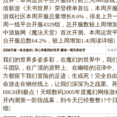
点评：本周运营平台开服排行前三为360游戏、
借新游《天书世界》荣登榜单首位，本周开服总数
游戏社区本周开服总量增长8.6%，排名上升
周一线平台开服4329组，总开服数较上周增加
中游族网《魔法天堂》首次开测。本周运营平台
台开服总数64.2%，较上周增加1.4
[
阅读详细
]
[烈焰开服一条龙服务]
用心承载我的世界 魔域一测完美收官
天龙开
龙
我们的世界多姿多彩，在魔幻的世界中，我
斗团队，在广漠的原野上、在幽暗的沼泽中
方都留下我们冒险的足迹；生或死！完全自
命游走在钢丝线上，让我们深深为之战栗。
HIGH到极点！天晴数码2005年度魔幻网络
开内测第一阶段战幕，到今天已经整整17个
细
]