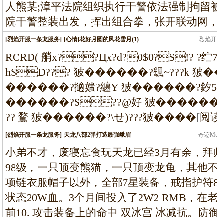
人熊某;漳平法院组织执行干警依法强制拘留
院干警整装出发，挥出组合拳，张开联动网
[烈焰开服一条龙服务]
[心情]花好月圆的风花雪月(1)
烈焰开
龙
RCRD( 艄x??Цx?d?0$0?S!? ?
hSD??? 狓������?颻~???k 狓�
������?擿媸?纏Y 狓������?釸
������?S??@好 狓������?-^
?? 騖 狓������?\せ)???狓����
[
阅
[烈焰开服一条龙服务]
天龙八部2弹打造最强峨眉
奇迹M
条龙
小弟不才，废寝忘食玩天龙已经3月有余，拜
98级，一只顶变熊猫，一只顶变龙龟，其他
项链衣服帽子以外，全部7星装备，戒指护符8
状态20W血。3个月间投入了2W2 RMB，
前10. 攻击装备上的命中 双冰宫 冰减抗。防