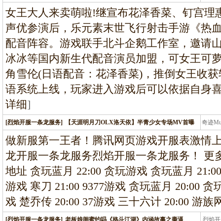
龙
女王大人来卖萌啦!继宣布花泽香菜、钉宫理
声优参演后，乐元素末世飞行射击手游《热
配音阵容。游戏联手北斗企鹅工作室，邀请
冰冰等国内新生代配音演员加盟，可女王可
角雪伦(日语配音：花泽香菜)，推倒女王收获软
语系统上线，玩家进入游戏后可以依据自身
详细
]
[烈焰开服一条龙服务]
【天涯明月刀OLX洛天依】半青少女专场MV首曝
奇迹M
条龙
做新服第一王者！腾讯网页游戏开服表激情上
龙开服一条龙服务烈焰开服一条龙服务！ 更多
地址 贪玩蓝月 22:00 贪玩游戏 贪玩蓝月 21:00
游戏 寒刀 21:00 9377游戏 贪玩蓝月 20:00 贪
戏 楚乔传 20:00 37游戏 三十六计 20:00 游族
[烈焰开服一条龙服务]
老板娘闺蜜约吗《格斗江湖》内涵故事之撕逼
烈焰开