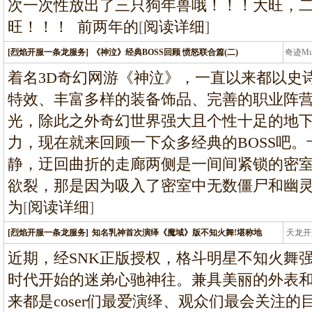
次一次性放出了三只狗年兽哦！！！大旺，二旺
旺！！！ ­ 前两年的
[
阅读详细
]
[烈焰开服一条龙服务]
《神泣》经典BOSS回顾 愤怒联合篇(二)
奇迹M
条龙
着名3D奇幻网游《神泣》，一直以来都以史
特效、丰富多样的装备饰品、完善的职业阵
光，除此之外奇幻世界强大且个性十足的地下
力，现在就来回顾一下众多经典的BOSS吧
静，迂回曲折的走廊两侧是一间间紧锁的密
欲裂，那是因为吸入了密室中无数僵尸和幽
为
[
阅读详细
]
[烈焰开服一条龙服务]
知名乳神首次演绎《魔域》版不知火舞!堪称地
天龙开
龙
近期，经SNK正版授权，格斗明星不知火舞
时代开始的迷弟心驰神往。兼具美丽的外表
来都是coser们最爱演绎、观众们最会关注的目