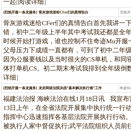
一起
[
阅读详细
]
[烈焰开服一条龙服务]
骨灰游戏迷给CFer们的真情告白
烈焰开
龙
骨灰游戏迷给CFer们的真情告白首先我讲一
错，初中二年级上半年其中考试我还都是全年
时候开始打游戏，谁也控制不住奇迹Mu开服
父母压力下成绩一直都有，可到了初中二年
因为公服要钱以及当时很火的CS单机，和同
体打单机CS。初二期末考试我排到全年级倒数
详细
]
[烈焰开服一条龙服务]
龙岩两级法院决战“基本解决执行难”工作
奇迹M
条龙
福建法治报 海峡法治在线1月18日讯 我宣布雷
13日上午，在全省法院开展集中执行统一行
指挥中心迅速指挥各基层法院开展执行行动
被执行人家中督促执行;武平法院组织人员前