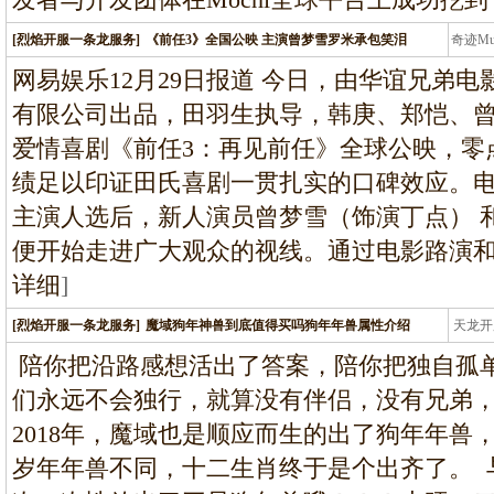
[烈焰开服一条龙服务]
《前任3》全国公映 主演曾梦雪罗米承包笑泪
奇迹M
条龙
网易娱乐12月29日报道 今日，由华谊兄弟
有限公司出品，田羽生执导，韩庚、郑恺、
爱情喜剧《前任3：再见前任》全球公映，零点
绩足以印证田氏喜剧一贯扎实的口碑效应。电
主演人选后，新人演员曾梦雪（饰演丁点） 
便开始走进广大观众的视线。通过电影路演
详细
]
[烈焰开服一条龙服务]
魔域狗年神兽到底值得买吗狗年年兽属性介绍
天龙开
龙
­ 陪你把沿路感想活出了答案，陪你把独自
们永远不会独行，就算没有伴侣，没有兄弟，没
2018年，魔域也是顺应而生的出了狗年年兽
岁年年兽不同，十二生肖终于是个出齐了。 ­