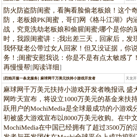
龙
防火防盗防闺蜜，看胸看脸偷老板娘！这个
防，老板娘PK闺蜜，哥们网《格斗江湖》内
战，究竟洗劫老板娘和偷腥闺蜜;哪个是你的
时，我跟闺蜜讲：;我出差三天，回家后，发
我怀疑老公带过女人回家！但又没证据，你
务！;闺蜜安慰我说：你是不是有点太敏感了
再慢慢帮
[
阅读详细
]
[烈焰开服一条龙服务]
麻球网千万美元扶持小游戏开发者
天龙开
龙
麻球网千万美元扶持小游戏开发者晚报讯 盛
网昨天宣布，将设立1000万美元的基金来扶
跃用户的MochiMedia是全球最成功的小
初被盛大游戏宣布以8000万美元收购。在中
MochiMedia在中国已经拥有了超过3500
发者与开发团体在Mochi全球平台上成功挖到