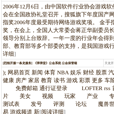
龙
2006年12月6日，由中国软件行业协会游戏
会在全国政协礼堂召开，搜狐旗下年度国产
指奖2006年度最受期待网络游戏奖项。 金
奖，在会上，全国人大常委会蒋正华副委员
领导分别上台致辞。一年一度的行业年会得
部、教育部等多个部委的支持，是我国游戏
详细
]
[烈焰开服一条龙服务]
《弹弹堂》公会系统 公会保管箱
天龙开
龙
); 网易首页 新闻 体育 NBA 娱乐 财经 股票 
健康 房产 家居 教育 读书 游戏 彩票 更多
免费邮箱 通行证登录 LOFTER r
片 美女 视频 玩家 产业 
测试表 发号 评测 论坛 魔兽世
易 游戏频道 新
[
阅读详细
]