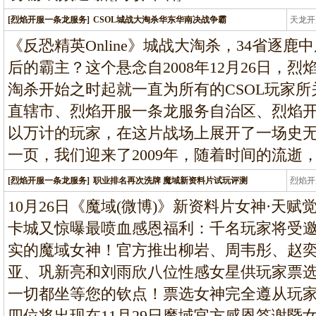
[烈焰开服一条龙服务]
CSOL城战大淘杀华东华南决战争霸
天龙开
龙
《反恐精英Online》城战大淘杀，34省逐
后的霸主？这个悬念自2008年12月26日，烈
淘杀开始之时起就一直为所有的CSOL玩家
直辖市、烈焰开服一条龙服务自治区、烈焰
以万计的玩家，在这片战场上展开了一场史
一页，我们迎来了2009年，随着时间的流逝
[烈焰开服一条龙服务]
职业排名再次洗牌 魔域新资料片试玩评测
烈焰开
龙
10月26日《魔域(微博)》新资料片女神·天
卡城又惊曝最喷血感恩福利：千名玩家将受
实的魔域女神！官方推出柳岩、周韦彤、赵
亚、巩新亮和刘雨欣八位性感女星供玩家票
一切都坐等您的钦点！票选女神完全遵从玩
四位将出现在11月29日魔域官方感恩答谢暨