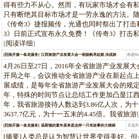
得有些力不从心。然而，有玩家市场才会有
只有断绝其目标市场才是一劳永逸的方法。
《传奇3》捷报频传，光通也同时祭出了打击
3》日前正式宣布永久免费！《传奇3》打击
[
阅读详细
]
[烈焰开服一条龙服务]
江西旅游产业发展大会一朝扬帆再起航 决战旅
奇迹M
条龙
4月26日至27日，2016年全省旅游产业发
开局之年，会议推动全省旅游产业在新起点
展成绩，是每年全省旅游产业发展大会的规
年，特殊的时间节点让总结工作更加凸显江西旅
年，我省旅游接待人数达到3.86亿人次，为十
3637.7亿元，为十一五末的4.45倍。我省旅游
[
[烈焰开服一条龙服务]
温斯顿的童年原来是这样一只有故事的大猩猩
天龙开
龙
[摘要]人类总是认为智慧让世界变得美好。