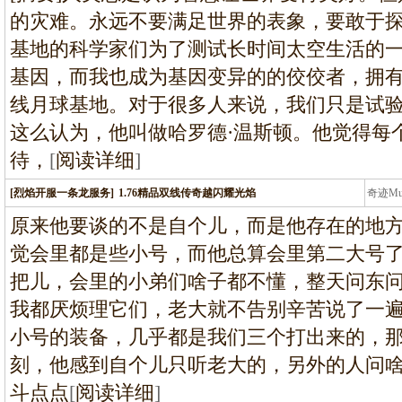
的灾难。永远不要满足世界的表象，要敢于探
基地的科学家们为了测试长时间太空生活的
基因，而我也成为基因变异的的佼佼者，拥
线月球基地。对于很多人来说，我们只是试
这么认为，他叫做哈罗德·温斯顿。他觉得每
待，
[
阅读详细
]
[烈焰开服一条龙服务]
1.76精品双线传奇越闪耀光焰
奇迹M
条龙
原来他要谈的不是自个儿，而是他存在的地
觉会里都是些小号，而他总算会里第二大号
把儿，会里的小弟们啥子都不懂，整天问东
我都厌烦理它们，老大就不告别辛苦说了一
小号的装备，几乎都是我们三个打出来的，
刻，他感到自个儿只听老大的，另外的人问
斗点点
[
阅读详细
]