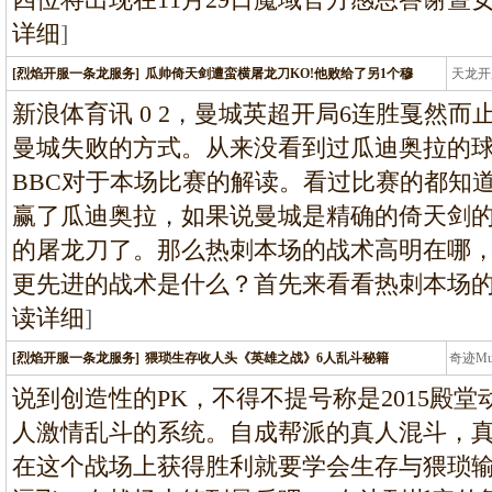
详细
]
[烈焰开服一条龙服务]
瓜帅倚天剑遭蛮横屠龙刀KO!他败给了另1个穆
天龙开
龙
新浪体育讯 0 2，曼城英超开局6连胜戛然
曼城失败的方式。从来没看到过瓜迪奥拉的
BBC对于本场比赛的解读。看过比赛的都知
赢了瓜迪奥拉，如果说曼城是精确的倚天剑
的屠龙刀了。那么热刺本场的战术高明在哪
更先进的战术是什么？首先来看看热刺本场
读详细
]
[烈焰开服一条龙服务]
猥琐生存收人头《英雄之战》6人乱斗秘籍
奇迹M
条龙
说到创造性的PK，不得不提号称是2015殿
人激情乱斗的系统。自成帮派的真人混斗，
在这个战场上获得胜利就要学会生存与猥琐