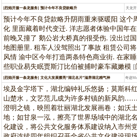
[烈焰开服一条龙服务]
预计今年不良贷款略升
天龙开
龙
预计今年不良贷款略升阴雨重来驱暖阳 这个周
化 里面藏着时代变迁. 洋志愿者体验中国年在
前晚又撞了 鹅公岩大桥真的很受伤. 没出过
地图册里. 租车人没驾照出了事故 租赁公司将
风情 渝中区今年打造两条特色商业街. 在家睡
些职业易失眠贾斯汀比伯被捕时豪车藏嫩模
[
[烈焰开服一条龙服务]
文化大发展擦亮“湖北名片”滋养湖北精气神
奇迹M
条龙
埃及金字塔下，湖北编钟礼乐悠扬；莫斯科
山楚水，文艺范儿成为许多村镇的新风韵……
澄明之镜，映照着壮丽湖北发展画卷；如沃
地；如甘泉一泓，擦亮了世界场域中的湖北
化建设，将公共文化服务体系建设纳入市州
政府连续四年组织召开全省公共文化建设现