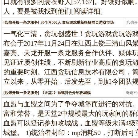
口就有很多的蓑衣野人[57,167]。好饿好
人，要是被我找到他们
[
阅读详细
]
[烈焰开服一条龙服务]
30个月500人 贪玩游戏重新唤醒网页游戏市场
烈焰开
龙
一气化三清，贪玩创盛世！贪玩游戏贪玩游
布会于2017年11月24日在江西上饶三清山
嘉宾、天龙开服一条龙服务合作伙伴、媒体
见证近屡创佳绩，不断刷新行业高度的贪玩
的重要时刻。江西贪玩信息技术有限公司，简称
立以来，从零开始，后发先至，到如今团队规模
[烈焰开服一条龙服务]
《天堂2》系统特色介绍攻城战
奇迹M
条龙
血盟与血盟之间为了争夺城堡而进行的对抗
富和荣誉，是天堂2中规模最大的玩家间的群
血盟可以登记参加攻城战，血盟等级未满4级
城堡。 1)统治者封印：mp消耗50，打断后