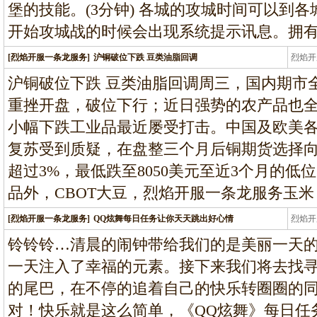
堡的技能。(3分钟) 各城的攻城时间可以到各
开始攻城战的时候会出现系统提示讯息。拥
[烈焰开服一条龙服务]
沪铜破位下跌 豆类油脂回调
烈焰开
龙
沪铜破位下跌 豆类油脂回调周三，国内期市
重挫开盘，破位下行；近日强势的农产品也
小幅下跌工业品最近屡受打击。中国及欧美
复苏受到质疑，在盘整三个月后铜期货选择向
超过3%，最低跌至8050美元至近3个月的低位
品外，CBOT大豆，烈焰开服一条龙服务玉米
[烈焰开服一条龙服务]
QQ炫舞每日任务让你天天跳出好心情
烈焰开
龙
铃铃铃…清晨的闹钟带给我们的是美丽一天
一天注入了幸福的元素。接下来我们将去找
的尾巴，在不停的追着自己的快乐转圈圈的
对！快乐就是这么简单，《QQ炫舞》每日任