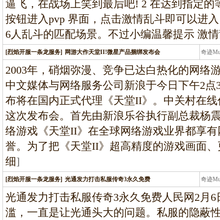
逼飞，在战场上笑到最后吧! 2 在达到指定
按钮进入pvp 界面，点击激情乱斗即可以进
6人乱斗的匹配场景。不过小编温馨提示 激
[烈焰开服一条龙服务]
网游大作天堂II!微星产品捆绑发布会
奇迹M
条龙
2003年，硝烟弥漫、竞争已达白热化的网络
中文媒体与网络服务公司新浪于今日下午2点
布将在国内正式代理《天堂II》。中关村在
这次发布会。首先由新浪乐谷执行副总裁杨震
络游戏《天堂II》在全球网络游戏业界都享
誉。为了把《天堂II》超高精度的游戏画面
细
]
[烈焰开服一条龙服务]
光通发力打击私服传奇3永久免费
奇迹M
条龙
光通发力打击私服传奇3永久免费人民网2月6
滥，一直是让光通头大的问题。私服的隐蔽