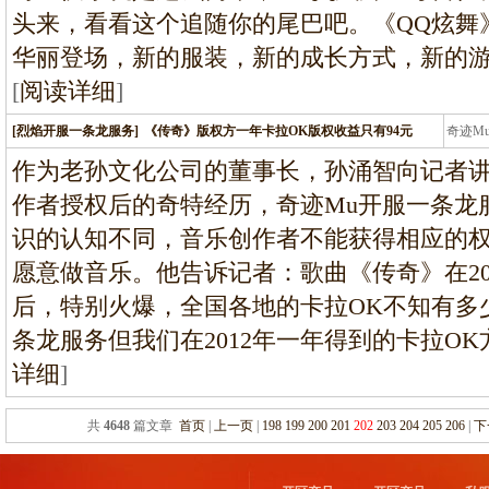
头来，看看这个追随你的尾巴吧。《QQ炫舞》
华丽登场，新的服装，新的成长方式，新的
[
阅读详细
]
[烈焰开服一条龙服务]
《传奇》版权方一年卡拉OK版权收益只有94元
奇迹M
条龙
作为老孙文化公司的董事长，孙涌智向记者
作者授权后的奇特经历，奇迹Mu开服一条龙
识的认知不同，音乐创作者不能获得相应的
愿意做音乐。他告诉记者：歌曲《传奇》在20
后，特别火爆，全国各地的卡拉OK不知有多
条龙服务但我们在2012年一年得到的卡拉O
详细
]
共
4648
篇文章
首页
|
上一页
|
198
199
200
201
202
203
204
205
206
|
下