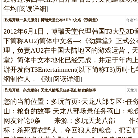
年均
[
阅读详细
]
[烈焰开服一条龙服务]
博瑞天堂公布AU2中文名《劲舞堂》
奇迹M
条龙
2012年6月1日，博瑞天堂代理韩国T3大型3D音乐
下简称AU2)简体中文名—;《劲舞堂》正式
理，负责AU2在中国大陆地区的游戏运营，
堂》简体中文本地化已经完成，并定于年内上线。
游开发商T3Entertainment(以下简称T3
纲制作人，《劲
[
阅读详细
]
[烈焰开服一条龙服务]
天龙八部场景任务苍山粮食的故事
天龙开
龙
您的当前位置：多玩首页>天龙八部专区>任务
山：粮食的故事 天龙八部场景任务苍山：粮食的故事 20
网友评论0条 来源：多玩天龙八部 作
标：杀死蓑衣野人，夺回狼人的粮食，把它