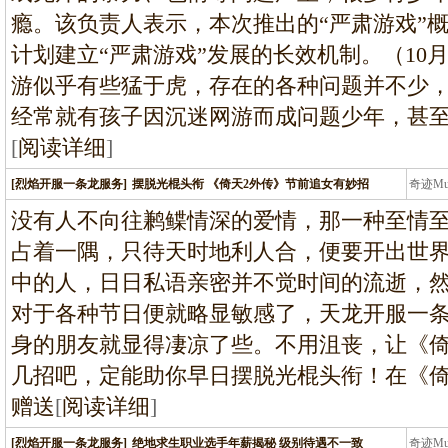
瘾。该负责人表示，本次推出的“严肃游戏”
计划建立“严肃游戏”发展的长效机制。（10
游似乎有些猛于虎，存在的各种问题并不少
经常就有孩子因沉迷网游而成问题少年，甚
[
阅读详细
]
[烈焰开服一条龙服务]
摆脱光棍头衔 《倚天2外传》节前追女有妙招
奇迹M
条龙
没有人不向往鹣鲽情深的爱情，那一种至情
占着一隅，只待天时地利人合，便要开出世
中的人，日日私语亲密并不觉时间的流逝，
对于各种节日便就略显敏感了，天龙开服一
身的朋友就显得凄凉了些。不用沮丧，让《倚
几招吧，定能助你早日摆脱光棍头衔！在《倚
赠送
[
阅读详细
]
[烈焰开服一条龙服务]
绝地求生职业选手年薪揭秘 级别待遇不一致
奇迹M