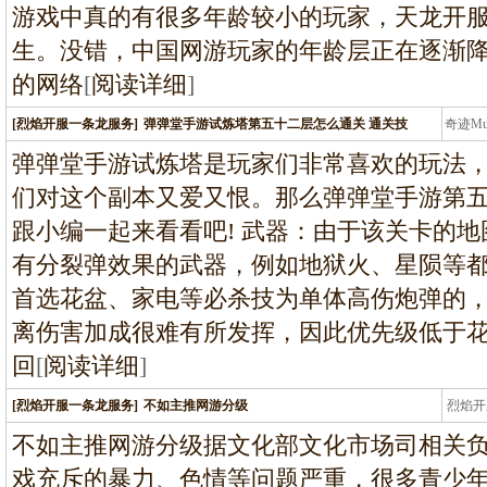
游戏中真的有很多年龄较小的玩家，天龙开
生。没错，中国网游玩家的年龄层正在逐渐
的网络
[
阅读详细
]
[烈焰开服一条龙服务]
弹弹堂手游试炼塔第五十二层怎么通关 通关技
奇迹M
条龙
弹弹堂手游试炼塔是玩家们非常喜欢的玩法
们对这个副本又爱又恨。那么弹弹堂手游第五
跟小编一起来看看吧! 武器：由于该关卡的
有分裂弹效果的武器，例如地狱火、星陨等
首选花盆、家电等必杀技为单体高伤炮弹的
离伤害加成很难有所发挥，因此优先级低于花
回
[
阅读详细
]
[烈焰开服一条龙服务]
不如主推网游分级
烈焰开
龙
不如主推网游分级据文化部文化市场司相关
戏充斥的暴力、色情等问题严重，很多青少