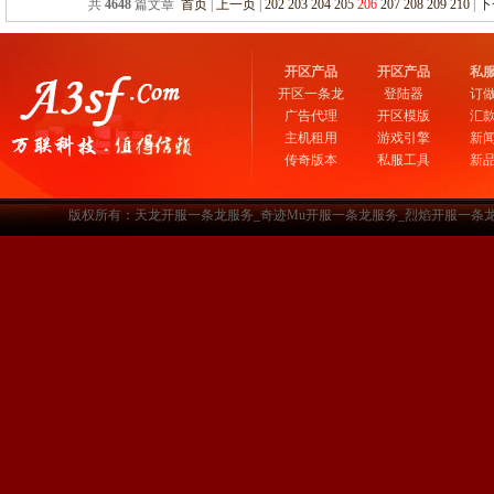
共
4648
篇文章
首页
|
上一页
|
202
203
204
205
206
207
208
209
210
|
下
开区产品
开区产品
私
开区一条龙
登陆器
订
广告代理
开区模版
汇
主机租用
游戏引擎
新
传奇版本
私服工具
新
版权所有：天龙开服一条龙服务_奇迹Mu开服一条龙服务_烈焰开服一条龙服务-www.a3sf.c