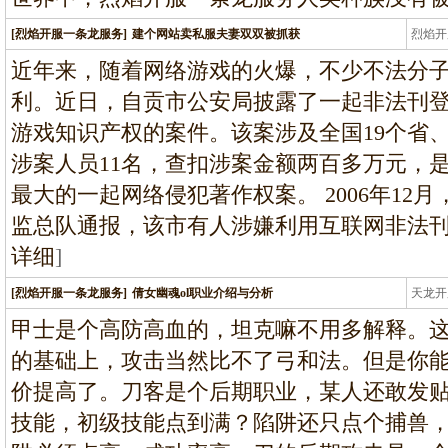
[烈焰开服一条龙服务]
建个网站卖私服夫妻双双被抓获
烈焰开
龙
近年来，随着网络游戏的火爆，不少不法分
利。近日，自贡市公安局披露了一起非法刊
游戏知识产权的案件。该案涉及全国19个省
涉案人员11名，查扣涉案金额两百多万元，
最大的一起网络侵犯著作权案。 2006年12
监总队通报，该市有人涉嫌利用互联网非法
详细
]
[烈焰开服一条龙服务]
倩女幽魂ol职业介绍与分析
天龙开
龙
甲士是个高防高血的，坦克嘛不用多解释。
的基础上，攻击当然比不了弓和法。但是你能
价提高了。刀客是个后期职业，某人还敢发
技能，初级技能点到满？陷阱还只点个捕兽