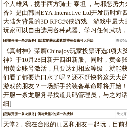
个人雄风，携手西方骑士 泰坦 ，与邪恶势
香》是由韩国EYA Interactive Ltd开
大陆为背景的3D RPG武侠游戏。游戏中最
玩家可以自由选用各种武器、学习任何武功
[烈焰开服一条龙服务]
1级就能获蓝装真封神黄金账号大升级
奇迹M
条龙
《真封神》荣膺Chinajoy玩家投票评选3
神》于10月28日新开四组新服。同时，黄金
用黄金账号激活，只要达到相应等级，就能
们看了都要流口水了呢？还不赶快将这天大
游戏的朋友？一场新手的装备革命即将开始！
开服一条龙服务寻找道具码管理员，与之对话
细
]
[烈焰开服一条龙服务]
偶与天堂2的第一次接触
天龙开
龙
天堂2，我在台服的11区和朋友一起玩，目前