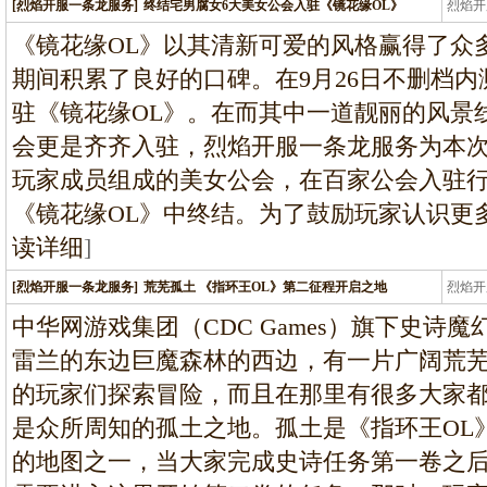
[烈焰开服一条龙服务]
终结宅男腐女6大美女公会入驻《镜花缘OL》
烈焰开
龙
《镜花缘OL》以其清新可爱的风格赢得了众
期间积累了良好的口碑。在9月26日不删档
驻《镜花缘OL》。在而其中一道靓丽的风景线
会更是齐齐入驻，烈焰开服一条龙服务为本
玩家成员组成的美女公会，在百家公会入驻
《镜花缘OL》中终结。为了鼓励玩家认识更
读详细
]
[烈焰开服一条龙服务]
荒芜孤土 《指环王OL》第二征程开启之地
烈焰开
龙
中华网游戏集团（CDC Games）旗下史诗
雷兰的东边巨魔森林的西边，有一片广阔荒
的玩家们探索冒险，而且在那里有很多大家
是众所周知的孤土之地。孤土是《指环王OL
的地图之一，当大家完成史诗任务第一卷之后