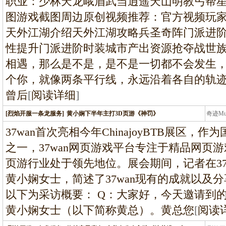
职业：少林天龙峨眉武当逍遥天山明教丐帮
图游戏截图周边原创视频推荐：官方视频玩
天外江湖介绍天外江湖攻略兵圣奇阵门派进
性提升门派进阶时装城市产出资源抢夺战世
相遇，那么是不是，是不是一切都不会发生
个你，就像两条平行线，永远沿着各自的轨
曾后
[
阅读详细
]
[烈焰开服一条龙服务]
黄小娴下半年主打3D页游《神罚》
奇迹M
条龙
37wan首次亮相今年ChinajoyBTB展区
之一，37wan网页游戏平台专注于精品网页
页游行业处于领先地位。展会期间，记者在37w
黄小娴女士，简述了37wan现有的成就以及
以下为采访概要： Q：大家好，今天邀请到的
黄小娴女士（以下简称黄总）。黄总您
[
阅读