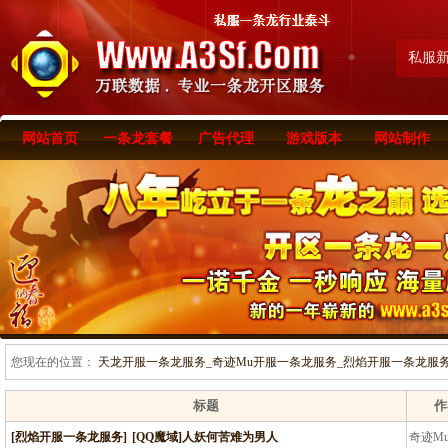
私服
网站首页
一条龙套餐
广告代理
游戏版本
网站制作
您现在的位置：
天龙开服一条龙服务_奇迹Mu开服一条龙服务_烈焰开服一条龙服务-www
标题
作
[烈焰开服一条龙服务]
[QQ魔域]人妖何苦难为男人
奇迹M