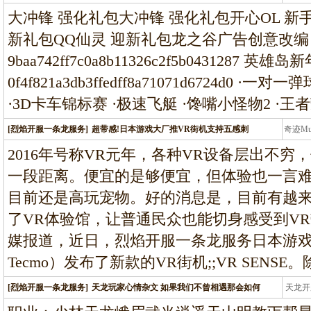
条龙
大冲锋 强化礼包大冲锋 强化礼包开心OL 新手
新礼包QQ仙灵 迎新礼包龙之谷广告创意改
9baa742ff7c0a8b11326c2f5b04312
0f4f821a3db3ffedff8a71071d6724d0
·3D卡车锦标赛 ·极速飞艇 ·馋嘴小怪物2 ·王
[烈焰开服一条龙服务]
超带感!日本游戏大厂推VR街机支持五感刺
奇迹M
条龙
2016年号称VR元年，各种VR设备层出不
一段距离。便宜的是够便宜，但体验也一言
目前还是高玩宠物。好的消息是，目前有越
了VR体验馆，让普通民众也能切身感受到V
媒报道，近日，烈焰开服一条龙服务日本游戏大
Tecmo）发布了新款的VR街机;;VR SENSE。
[烈焰开服一条龙服务]
天龙玩家心情杂文 如果我们不曾相遇那会如何
天龙开
龙