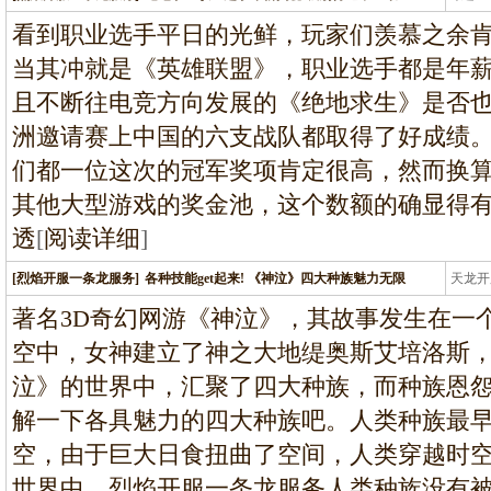
条龙
看到职业选手平日的光鲜，玩家们羡慕之余
当其冲就是《英雄联盟》，职业选手都是年
且不断往电竞方向发展的《绝地求生》是否
洲邀请赛上中国的六支战队都取得了好成绩
们都一位这次的冠军奖项肯定很高，然而换算
其他大型游戏的奖金池，这个数额的确显得
透
[
阅读详细
]
[烈焰开服一条龙服务]
各种技能get起来! 《神泣》四大种族魅力无限
天龙开
龙
著名3D奇幻网游《神泣》，其故事发生在一个名
空中，女神建立了神之大地缇奥斯艾培洛斯
泣》的世界中，汇聚了四大种族，而种族恩
解一下各具魅力的四大种族吧。人类种族最早生
空，由于巨大日食扭曲了空间，人类穿越时空被
世界中，烈焰开服一条龙服务人类种族没有