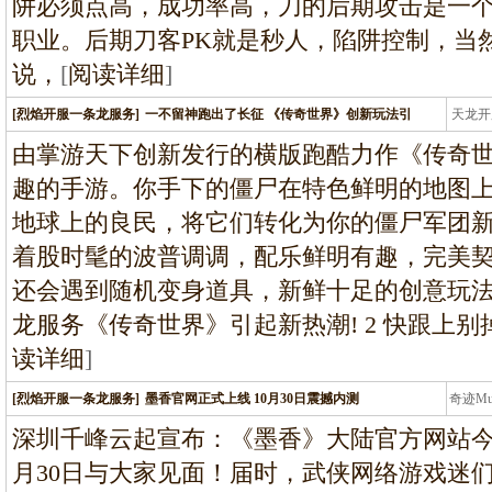
阱必须点高，成功率高，刀的后期攻击是一
职业。后期刀客PK就是秒人，陷阱控制，当
说，
[
阅读详细
]
[烈焰开服一条龙服务]
一不留神跑出了长征 《传奇世界》创新玩法引
天龙开
龙
由掌游天下创新发行的横版跑酷力作《传奇
趣的手游。你手下的僵尸在特色鲜明的地图
地球上的良民，将它们转化为你的僵尸军团新
着股时髦的波普调调，配乐鲜明有趣，完美
还会遇到随机变身道具，新鲜十足的创意玩
龙服务《传奇世界》引起新热潮! 2 快跟上别
读详细
]
[烈焰开服一条龙服务]
墨香官网正式上线 10月30日震撼内测
奇迹M
条龙
深圳千峰云起宣布：《墨香》大陆官方网站今
月30日与大家见面！届时，武侠网络游戏迷