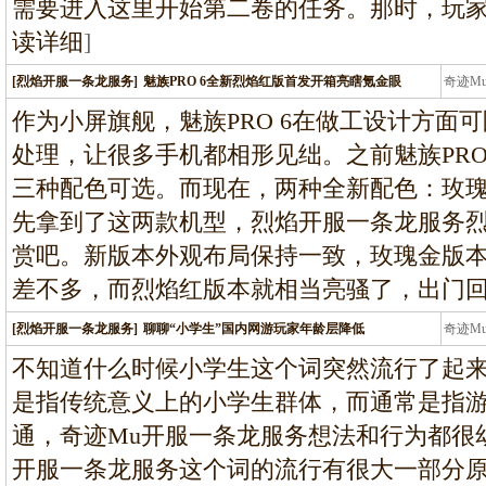
需要进入这里开始第二卷的任务。那时，玩
读详细
]
[烈焰开服一条龙服务]
魅族PRO 6全新烈焰红版首发开箱亮瞎氪金眼
奇迹M
条龙
作为小屏旗舰，魅族PRO 6在做工设计方面
处理，让很多手机都相形见绌。之前魅族PRO
三种配色可选。而现在，两种全新配色：玫
先拿到了这两款机型，烈焰开服一条龙服务
赏吧。新版本外观布局保持一致，玫瑰金版本的颜
差不多，而烈焰红版本就相当亮骚了，出门回头
[烈焰开服一条龙服务]
聊聊“小学生”国内网游玩家年龄层降低
奇迹M
条龙
不知道什么时候小学生这个词突然流行了起
是指传统意义上的小学生群体，而通常是指
通，奇迹Mu开服一条龙服务想法和行为都很
开服一条龙服务这个词的流行有很大一部分