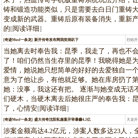
铸和锻造功能类似，只是需要去白日门重铸
变成新的武器。重铸后原有装备消失，重新
的
[
阅读详细
]
[奇迹Musf一条龙]
新开传奇发布网我笑得趴下
烈焰开
龙
当她离去时奉告我：昆季，我走了，再也不
了！咱们仍然当生存里的昆季！我晓得她是
爱情，她说她只想简单的好好的去爱独自一
意为了他让步，有他就足够。她在库房扔了第
她：没事，我这还有把。 逐渐与她变成无话
们硬木，当硬木离去后她很庄严的奉告我：
了，心情安
[
阅读详细
]
[奇迹Musf一条龙]
盛大传奇沈阳私服案开审暴赚4.2亿
天龙开
龙
涉案金额高达4.2亿元，涉案人数多达23人