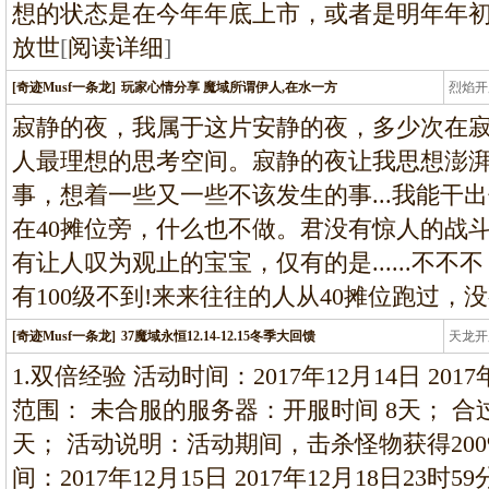
想的状态是在今年年底上市，或者是明年年
放世
[
阅读详细
]
[奇迹Musf一条龙]
玩家心情分享 魔域所谓伊人,在水一方
烈焰开
龙
寂静的夜，我属于这片安静的夜，多少次在
人最理想的思考空间。寂静的夜让我思想澎
事，想着一些又一些不该发生的事...我能干
在40摊位旁，什么也不做。君没有惊人的战
有让人叹为观止的宝宝，仅有的是......不
有100级不到!来来往往的人从40摊位跑过，
[奇迹Musf一条龙]
37魔域永恒12.14-12.15冬季大回馈
天龙开
龙
1.双倍经验 活动时间：2017年12月14日 2017
范围： 未合服的服务器：开服时间 8天； 合
天； 活动说明：活动期间，击杀怪物获得200%
间：2017年12月15日 2017年12月18日23