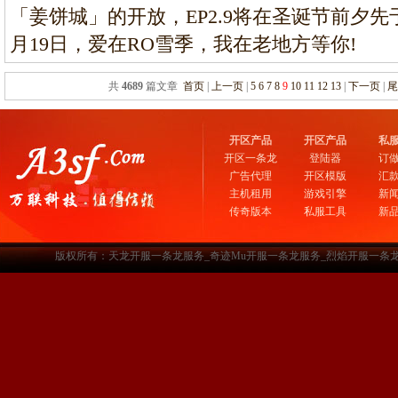
「姜饼城」的开放，EP2.9将在圣诞节前夕先于
月19日，爱在RO雪季，我在老地方等你
共
4689
篇文章
首页
|
上一页
|
5
6
7
8
9
10
11
12
13
|
下一页
|
开区产品
开区产品
私
开区一条龙
登陆器
订
广告代理
开区模版
汇
主机租用
游戏引擎
新
传奇版本
私服工具
新
版权所有：天龙开服一条龙服务_奇迹Mu开服一条龙服务_烈焰开服一条龙服务-www.a3sf.c