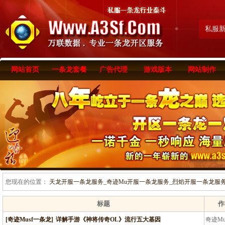
私服
网站首页
一条龙套餐
广告代理
游戏版本
网站制作
您现在的位置：
天龙开服一条龙服务_奇迹Mu开服一条龙服务_烈焰开服一条龙服务-www
标题
作
[奇迹Musf一条龙]
详解手游《神将传奇OL》流行五大基因
奇迹M