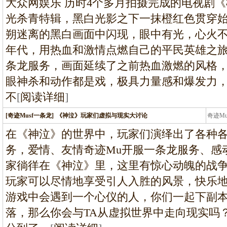
大众网娱乐 历时4个多月拍摄完成的电视剧
光杀青特辑，黑白光影之下一抹橙红色贯穿
朔迷离的黑白画面中闪现，眼中有光，心火
年代，用热血和激情点燃自己的平民英雄之旅
条龙服务，画面延续了之前热血激燃的风格
眼神杀和动作都是戏，极具力量感和爆发力
不
[
阅读详细
]
[奇迹Musf一条龙]
《神泣》玩家们虚拟与现实大讨论
奇迹M
条龙
在《神泣》的世界中，玩家们演绎出了各种
务，爱情、友情奇迹Mu开服一条龙服务、感
家徜徉在《神泣》里，这里有惊心动魄的战
玩家可以尽情地享受引人入胜的风景，快乐
游戏中会遇到一个心仪的人，你们一起下副
落，那么你会与TA从虚拟世界中走向现实吗