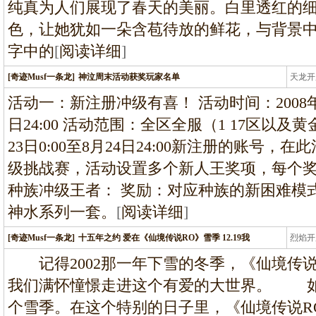
纯真为人们展现了春天的美丽。白里透红的
色，让她犹如一朵含苞待放的鲜花，与背景
字中的
[
阅读详细
]
[奇迹Musf一条龙]
神泣周末活动获奖玩家名单
天龙开
龙
活动一：新注册冲级有喜！ 活动时间：2008年08月2
日24:00 活动范围：全区全服（1 17区以及
23日0:00至8月24日24:00新注册的账号
级挑战赛，活动设置多个新人王奖项，每个
种族冲级王者： 奖励：对应种族的新困难模式
神水系列一套。
[
阅读详细
]
[奇迹Musf一条龙]
十五年之约 爱在《仙境传说RO》雪季 12.19我
烈焰开
龙
记得2002那一年下雪的冬季，《仙境传说on
我们满怀憧憬走进这个有爱的大世界。 如
个雪季。在这个特别的日子里，《仙境传说R