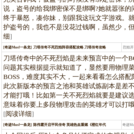
说，盗号的给我绑密保不是绑啊?她就嚣张的
终于暴怒，凑你妹，别跟我这玩文字游戏。
护盗号的，我也不是没花过钱啊，虽然少，
细
]
[奇迹Musf一条龙]
刀塔传奇不死烈焰阵容搭配攻略 刀塔传奇攻略
烈焰开
龙
刀塔传奇中的不死烈焰是未来预言中的一个B
问题其实根据提示就知道了，显然要用物理
BOSS，难度其实不大，一起来看看怎么搭
此次新版本的预言之池和英雄试炼副本是差
才能打哦！比如第一关不死烈焰就要是建议
意味着你要上多段物理攻击的英雄才可以打
[
阅读详细
]
[奇迹Musf一条龙]
陈伟霆开启平民传奇 英雄热血重燃《橙红年代
奇迹M
条龙