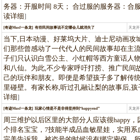
务器：开服时间 8天； 合过服的服务器：合服
读详细
]
[奇迹Musf一条龙]
有些民间故事说不定哪会儿就消失了
天龙开
龙
当下,日本动漫、好莱坞大片、迪士尼动画攻城
们那些曾感动了一代代人的民间故事却在主
子们只认识白雪公主、小红帽等西方童话人物
和八仙。为此,不少专家呼吁打捞、推广民间
己的玩伴和朋友。即便是希望孩子多了解传统
里碰壁。有家长称,听过孔融让梨的故事后,孩
详细
]
[奇迹Musf一条龙]
玩家心情是不是非得坚持到“happyend”
天龙开
龙
周三维护以后区里的大部分人应该很happy
个排名宝宝，7技能半成品血敏星娃，实用系血
完美告诉我，被盗号的时候没有绑定密保，