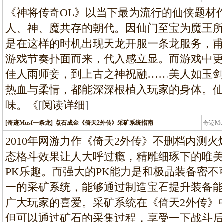
条龙
《神将传奇OL》以当下最为流行的仙侠题材
人、神、魔共存的朝代。因仙门至宝为魔王
是在这样的时机出现天龙开服一条龙服务，
游戏节奏扑面而来，代入感立显。而游戏中
佳人雨师妾，到上古之神祝融……美人如玉
热血与柔情，都能深深根植入玩家的身体。
味。《
[
阅读详细
]
[奇迹Musf一条龙]
点石成金《倚天2外传》采矿系统指南
奇迹M
条龙
2010年网游力作《倚天2外传》不删档内测
态格斗效果让人大呼过瘾，精雕细琢下的唯
PK乐趣。而强大的PK能力是和极品装备密
一的采矿系统，能够通过制造宝石提升装备
广大玩家的喜爱。采矿系统在《倚天2外传》
但可以通过矿石的采集过程，享受一下战斗