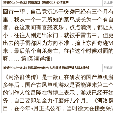
[奇迹Musf一条龙]
网络游戏《突袭OL》心情故事
天龙开
龙
回首一望，自己竟沉迷于突袭已经有三个月
里，我从一个一无所知的菜鸟成长为一个有
者。在这期间有喜怒哀乐，点点滴滴，都让
小，往往人刚走出家门，就被手雷击中。但
出去的手雷都因为方向不准，撞上东西奇迹M
来，最后落个自杀身亡。往往这个时候对面
呀…… 第
[
阅读详细
]
[奇迹Musf一条龙]
河洛群侠传制作人发微博 游戏已进入版本测试
烈焰开
龙
《河洛群侠传》是一款正在研发的国产单机游
多年后，国产古风单机游戏是否能迎来第二
的制作人徐昌隆在微博上表示，游戏已经开
务，自己要卯足全力打磨好几个月。《河洛群
目，在今年5月正式公布，当时徐大在接受采