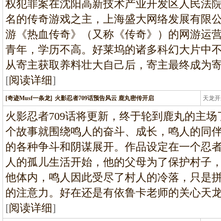
权犯罪案在沈阳高新技术产业开发区人民法
名的传奇游戏之主，上海盛大网络发展有限
游《热血传奇》（又称《传奇》）的网游运营
青年，学历不高。好莱坞的诸多科幻大片中
从寄主获取养料壮大自己后，寄主最终成为
[
阅读详细
]
[奇迹Musf一条龙]
火影忍者709话预告风云 鹿丸密传开启
天龙开
龙
火影忍者709话将更新，终于轮到鹿丸的主场
个故事就围绕鸣人的奋斗、成长，鸣人的同
的各种争斗和阴谋展开。作品设定在一个忍
人的孤儿生活开始，他的父母为了保护村子
他体内，鸣人因此受尽了村人的冷落，只是
的注意力。好在还是有依鲁卡老师的关心天
[
阅读详细
]