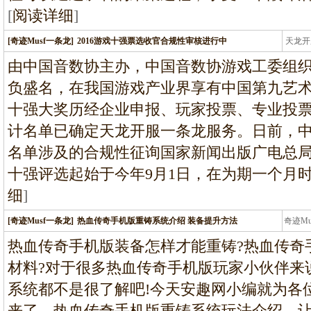
[
阅读详细
]
[奇迹Musf一条龙]
2016游戏十强票选收官合规性审核进行中
天龙开
龙
由中国音数协主办，中国音数协游戏工委组织
负盛名，在我国游戏产业界享有中国第九艺术封
十强大奖历经企业申报、玩家投票、专业投
计名单已确定天龙开服一条龙服务。日前，
名单涉及的合规性征询国家新闻出版广电总局数
十强评选起始于今年9月1日，在为期一个月时
细
]
[奇迹Musf一条龙]
热血传奇手机版重铸系统介绍 装备提升方法
奇迹M
条龙
热血传奇手机版装备怎样才能重铸?热血传奇
材料?对于很多热血传奇手机版玩家小伙伴来
系统都不是很了解吧!今天安趣网小编就为各
来了，热血传奇手机版重铸系统玩法介绍，让