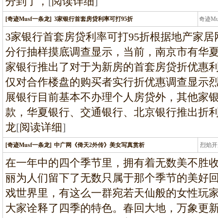
分到了，
[
阅读详细
]
[奇迹Musf一条龙]
3家银行首套房贷利率可打95折
奇迹M
条龙
3家银行首套房贷利率可打95折根据地产家
分行抽样摸底调查显示，当前，南京市有华
家银行推出了对于为新房的首套房贷折优惠
仅对合作楼盘的购买者实行折优惠调查显示
展银行目前基本不办理个人房贷外，其他家
款，华夏银行、交通银行、北京银行推出折利
龙
[
阅读详细
]
[奇迹Musf一条龙]
中广网《倚天2外传》美女写真赏析
烈焰开
龙
在一年中的四个季节里，拥有着无数美不胜
丽为人们留下了无数只属于那个季节的美好回
戏世界里，有这么一群宛若天仙般的女性玩
大家诠释了四季的特色。春回大地，万象更