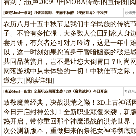
看到了;伍声2009中国MOBA传奇;的宣传图
[
[奇迹Musf一条龙]
月饼加咖啡、美丽中秋醉 《美丽世界》中秋狂
烈焰开
龙
农历八月十五中秋节是我们中华民族的传统
子。不管有多忙碌，大多数人会回到家人身
尝月饼，有兴者还可对月吟诗，这是一年中
以，这一时刻如果您置身于昏暗幽森的破烂
共同品茗赏月，岂不是让您大倒胃口？时尚网
网落游戏中从未体验的一切！中秋佳节之际
邀您共
[
阅读详细
]
[奇迹Musf一条龙]
全新职业颠覆来袭 4399《蛮荒战神》今日开启
奇迹M
条龙
致敬魔兽经典，决战洪荒之巅！3D上古神话网
今日开启封神公测！全新职业颠覆来袭，新版
热开启，带你重回那个神魔混战的洪荒世界
次公测新版本，重做归来的祭祀女神将彻底