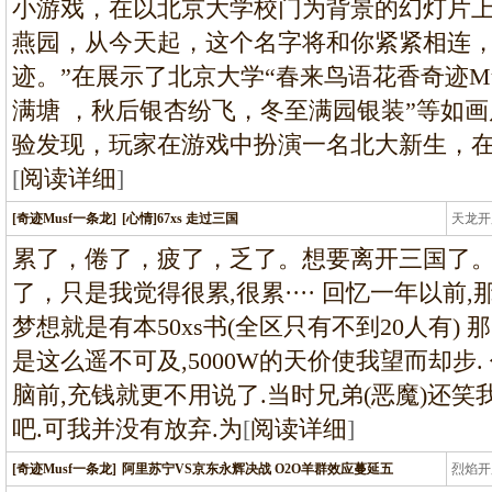
小游戏，在以北京大学校门为背景的幻灯片上
燕园，从今天起，这个名字将和你紧紧相连
迹。”在展示了北京大学“春来鸟语花香奇迹
满塘 ，秋后银杏纷飞，冬至满园银装”等如
验发现，玩家在游戏中扮演一名北大新生，
[
阅读详细
]
[奇迹Musf一条龙]
[心情]67xs 走过三国
天龙开
龙
累了，倦了，疲了，乏了。想要离开三国了
了，只是我觉得很累,很累···· 回忆一年以前
梦想就是有本50xs书(全区只有不到20人有) 那
是这么遥不可及,5000W的天价使我望而却步
脑前,充钱就更不用说了.当时兄弟(恶魔)还笑我
吧.可我并没有放弃.为
[
阅读详细
]
[奇迹Musf一条龙]
阿里苏宁VS京东永辉决战 O2O羊群效应蔓延五
烈焰开