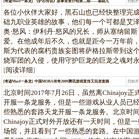
[奇迹Musf一条龙]
《炉石传说》故事背景介绍第二期——基础九
烈焰开
龙
各位小伙伴大家好，黑石山也已经快整理完
础九职业英雄的故事，他们每一个可都是艾
奥·怒风：伊利丹·怒风的兄长，师从塞纳留斯
爱。在他成年后不久，也就是距今一万年前
斯为代表的腐朽贵族妄图将萨格拉斯带到这
烧军团的入侵，使用守护巨龙的巨龙之魂对
[
阅读详细
]
[奇迹Musf一条龙]
中国MOBA传奇2009腾讯游戏宣传又玩老套路
烈焰开
龙
北京时间2017年7月26日，虽然离Chinaj
开服一条龙服务，但是一些游戏从业人员已
些熟悉的套路天龙开服一条龙服务。北京时间20
Chinajoy正式对外开放还有一天时间，但
场馆，并且看到了一些熟悉的套路。在中国