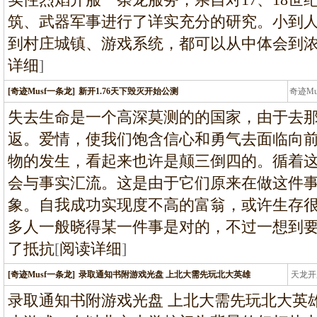
筑、武器军事进行了详实充分的研究。小到人
到村庄城镇、游戏系统，都可以从中体会到
详细
]
[奇迹Musf一条龙]
新开1.76天下毁灭开始公测
奇迹M
条龙
失去生命是一个高深莫测的的国家，由于去
返。爱情，使我们饱含信心和勇气去面临向前
物的发生，看起来也许是颠三倒四的。循着
会与事实汇流。这是由于它们原来在做这件
象。自我成功实现度不高的富翁，或许生存很
多人一般晓得某一件事是对的，不过一想到
了抵抗
[
阅读详细
]
[奇迹Musf一条龙]
录取通知书附游戏光盘 上北大需先玩北大英雄
天龙开
龙
录取通知书附游戏光盘 上北大需先玩北大英