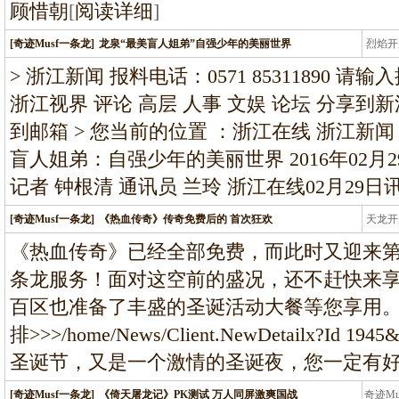
顾惜朝
[
阅读详细
]
[奇迹Musf一条龙]
龙泉“最美盲人姐弟”自强少年的美丽世界
烈焰开
龙
> 浙江新闻 报料电话：0571 85311890 
浙江视界 评论 高层 人事 文娱 论坛 分享到
到邮箱 > 您当前的位置 ：浙江在线 浙江新闻
盲人姐弟：自强少年的美丽世界 2016年02月29日
记者 钟根清 通讯员 兰玲 浙江在线02月29日讯
[奇迹Musf一条龙]
《热血传奇》传奇免费后的 首次狂欢
天龙开
龙
《热血传奇》已经全部免费，而此时又迎来第
条龙服务！面对这空前的盛况，还不赶快来
百区也准备了丰盛的圣诞活动大餐等您享用
排>>>/home/News/Client.NewDetailx?Id 1
圣诞节，又是一个激情的圣诞夜，您一定有
[奇迹Musf一条龙]
《倚天屠龙记》PK测试 万人同屏激爽国战
奇迹M