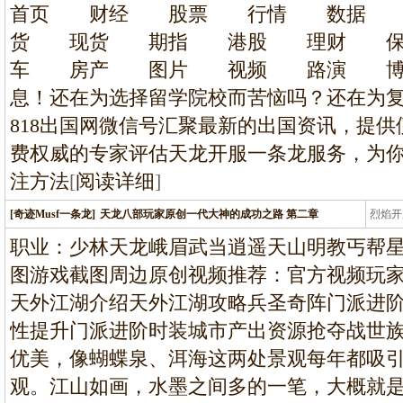
龙
首页 财经 股票 行情 数据 
货 现货 期指 港股 理财 
车 房产 图片 视频 路演 博
息！还在为选择留学院校而苦恼吗？还在为
818出国网微信号汇聚最新的出国资讯，提
费权威的专家评估天龙开服一条龙服务，为
注方法
[
阅读详细
]
[奇迹Musf一条龙]
天龙八部玩家原创一代大神的成功之路 第二章
烈焰开
龙
职业：少林天龙峨眉武当逍遥天山明教丐帮
图游戏截图周边原创视频推荐：官方视频玩
天外江湖介绍天外江湖攻略兵圣奇阵门派进
性提升门派进阶时装城市产出资源抢夺战世
优美，像蝴蝶泉、洱海这两处景观每年都吸
观。江山如画，水墨之间多的一笔，大概就