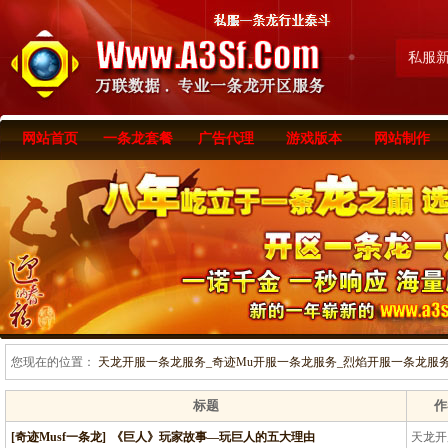
私服
网站首页
一条龙套餐
广告代理
游戏版本
网站制作
您现在的位置：
天龙开服一条龙服务_奇迹Mu开服一条龙服务_烈焰开服一条龙服务-www
标题
作
[奇迹Musf一条龙]
《巨人》玩家故事—玩巨人的五大理由
天龙开