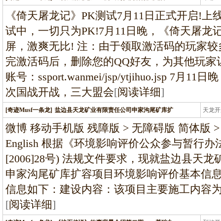
条龙
《倚天屠龙记》PK测试7月11日正式开启!
试中，一切只为PK!7月11日晚，《倚天屠
屏，激爽无比! 注：由于领取激活码的玩家
完激活码后，删除您的QQ好友，为其他玩家
账号：ssport.wanmei/jsp/ytjihuo.js
次国战开战，三大盟会
[
阅读详细
]
[奇迹Musf一条龙]
盐边县天龙矿业有限责任公司申家沟尾矿库扩
天龙开
龙
微博 移动手机版 残障版 > 无障碍版 简体版 > 
English 根据《环境影响评价公众参与暂行
[2006]28号) 法规文件要求，现就盐边县
申家沟尾矿库扩容项目环境影响评价基本信
信息如下：建设内容：该项目主要施工内容为尾
[
阅读详细
]