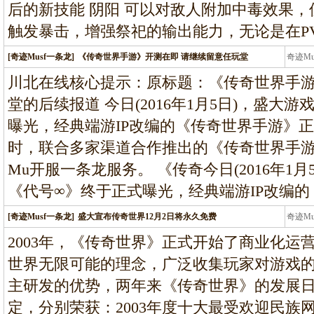
后的新技能 阴阳 可以对敌人附加中毒效果
触发暴击，增强祭祀的输出能力，无论是在PV
[奇迹Musf一条龙]
《传奇世界手游》开测在即 请继续留意任玩堂
奇迹M
条龙
川北在线核心提示：原标题：《传奇世界手游
堂的后续报道 今日(2016年1月5日)，盛
曝光，经典端游IP改编的《传奇世界手游》
时，联合多家渠道合作推出的《传奇世界手游
Mu开服一条龙服务。 《传奇今日(2016年1
《代号∞》终于正式曝光，经典端游IP改编的
[奇迹Musf一条龙]
盛大宣布传奇世界12月2日将永久免费
奇迹M
条龙
2003年，《传奇世界》正式开始了商业化运
世界无限可能的理念，广泛收集玩家对游戏
主研发的优势，两年来《传奇世界》的发展
定，分别荣获：2003年度十大最受欢迎民族网