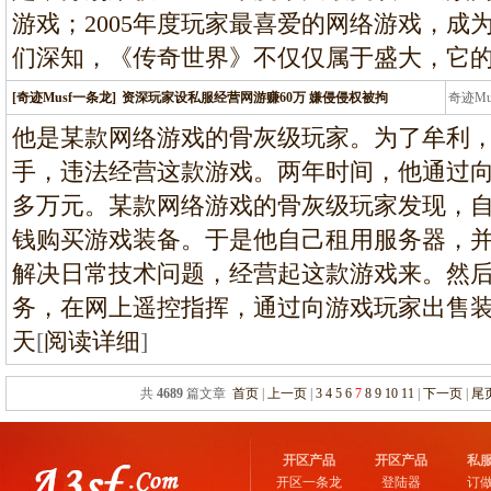
游戏；2005年度玩家最喜爱的网络游戏，成
们深知，《传奇世界》不仅仅属于盛大，它
[奇迹Musf一条龙]
资深玩家设私服经营网游赚60万 嫌侵侵权被拘
奇迹M
条龙
他是某款网络游戏的骨灰级玩家。为了牟利
手，违法经营这款游戏。两年时间，他通过向
多万元。某款网络游戏的骨灰级玩家发现，
钱购买游戏装备。于是他自己租用服务器，
解决日常技术问题，经营起这款游戏来。然
务，在网上遥控指挥，通过向游戏玩家出售装
天
[
阅读详细
]
共
4689
篇文章
首页
|
上一页
|
3
4
5
6
7
8
9
10
11
|
下一页
|
尾
开区产品
开区产品
私
开区一条龙
登陆器
订