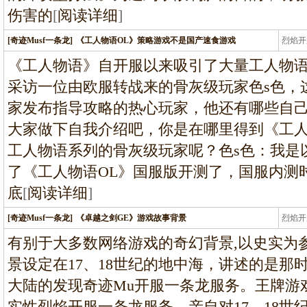
伤害的
[
阅读详细
]
[奇迹Musf一条龙]
《工人物语OL》策略游戏不是国产速食游戏
烈焰开
龙
《工人物语》自开服以来吸引了大量工人物
采访一位由欧服转战来的骨灰级玩家色s色，
家发布指导攻略的热心玩家，他还有哪些自己
大家做下自我介绍吧，你是在哪里得到《工人
工人物语系列的骨灰级玩家呢？色s色：我是
了《工人物语OL》国服版开测了，国服内测
底
[
阅读详细
]
[奇迹Musf一条龙]
《卓越之剑GE》游戏故事背景
烈焰开
龙
有别于大多数网络游戏的奇幻背景,以史实为
景设定在17、18世纪的地中海，讲述的是那
大陆的发现奇迹Mu开服一条龙服务。王牌游
实性烈焰开服一条龙服务，亲自对17、18世