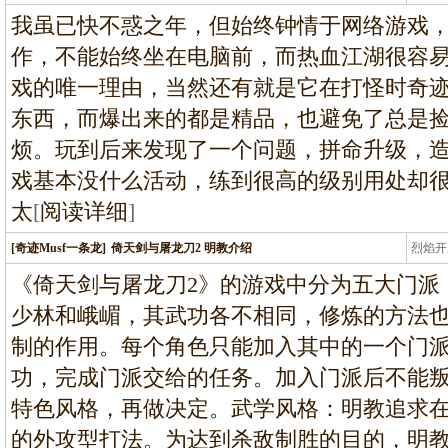
龙
我虽已快不惑之年，但始终钟情于网络游戏
作，不能始终坐在电脑前，而热血江湖很容
戏的唯一理由，当然还有就是它在打怪时奇迹
东西，而爆出来的都是精品，也避免了总是捡
烦。玩到后来发现了一个问题，拼命升级，造
戏基本没什么活动，练到很高的级别用处却很
太
[
阅读详细
]
[奇迹Musf一条龙]
倚天剑与屠龙刀2 明教介绍
烈焰开
龙
《倚天剑与屠龙刀2》的游戏中分为五大门派
少林和峨嵋，其武功各不相同，修炼的方法
制的作用。每个角色只能加入其中的一个门
功，完成门派交给的任务。加入门派后不能
特色风格，再做决定。武学风格：明教追求
的外攻型打法。为达到杀敌制胜的目的，明