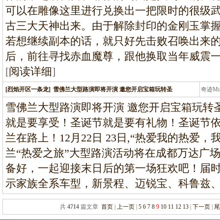
可以在雕像这里进行兑换出一把限时的很级
古三大天神出来。由于解除封印的金刚玉掌
若想继续副本的话，就只好先击败召唤出来
后，前往寻找赤血魔尊，跟他换取当年威震
[
阅读详细
]
[烈焰开区一条龙]
雪佛兰大型路演即将开演 邀您开启宝箱玩转圣
奇迹M
条龙
雪佛兰大型路演即将开演 邀您开启宝箱玩转圣
就是要享受！圣诞节就是要有礼物！圣诞节
兰在路上！12月22日 23日,“热爱我的热爱
兰“热爱之旅”大型路演活动将在成都万达广场举
备好，一起迎接末日后的第一场狂欢吧！届
示家族全系车型，新景程、迈锐宝、科鲁兹
共
4714
篇文章
首页
|
上一页
|
5
6
7
8
9
10
11
12
13
|
下一页
|