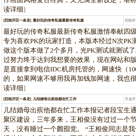
读详细
]
[烈焰开区一条龙]
最好玩的传奇私服最新传奇私服
烈焰开
龙
最好玩的传奇私服最新传奇私服激情奉献四级
专为喜欢PK的玩家打造，本版本经过N次P
做这个版本做了2个多月，光PK测试就测试了
过努力终于达到我想要的效果，现在网站和版
是直接拿到电信IDC机房托管的，网速快（1
的，如果网速不够用我再加钱加网速，我也
读详细
]
[烈焰开区一条龙]
儿结婚母出殡他都在忙工作
天龙开
龙
儿结婚母出殡他都在忙工作本报记者段宝生
聚区建设，三年多来，王相俊没有过过一个
天，没有睡过一个囫囵觉。 “王相俊同志是