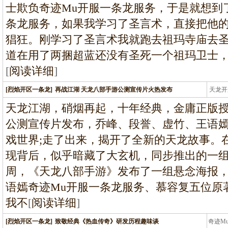
士欺负奇迹Mu开服一条龙服务，于是就想到
条龙服务，如果我学习了圣言术，直接把他
猖狂。刚学习了圣言术我就跑去祖玛寺庙去
道在用了两捆超蓝还没有圣死一个祖玛卫士
[
阅读详细
]
[烈焰开区一条龙]
再战江湖 天龙八部手游公测宣传片火热发布
天龙开
龙
天龙江湖，硝烟再起，十年经典，金庸正版
公测宣传片发布，乔峰、段誉、虚竹、王语
戏世界;走了出来，揭开了全新的天龙故事。
现背后，似乎暗藏了大玄机，同步推出的一
周，《天龙八部手游》发布了一组悬念海报
语嫣奇迹Mu开服一条龙服务、慕容复五位原
我不
[
阅读详细
]
[烈焰开区一条龙]
致敬经典《热血传奇》研发历程趣味谈
奇迹M