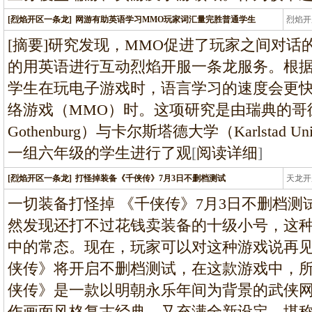
[烈焰开区一条龙]
网游有助英语学习MMO玩家词汇量完胜普通学生
烈焰开
龙
[摘要]研究发现，MMO促进了玩家之间对
的用英语进行互动烈焰开服一条龙服务。根
学生在玩电子游戏时，语言学习的速度会更
络游戏（MMO）时。这项研究是由瑞典的哥德堡大学（
Gothenburg）与卡尔斯塔德大学（Karlstad 
一组六年级的学生进行了观
[
阅读详细
]
[烈焰开区一条龙]
打怪掉装备《千侠传》7月3日不删档测试
天龙开
龙
一切装备打怪掉 《千侠传》7月3日不删档测
然发现还打不过花钱卖装备的十级小号，这
中的常态。现在，玩家可以对这种游戏说再见
侠传》将开启不删档测试，在这款游戏中，所
侠传》是一款以明朝永乐年间为背景的武侠
作画面风格复古经典，又充满全新设定，堪称