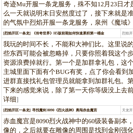
奇迹Mu开服一条龙服务，殊不知12月23日
么一天就说明末日安然度过了，接下来就是
的气氛中烈焰开服一条龙服务，泉州《魔域
[烈焰开区一条龙]
《传奇世界》H5版前期如何快速累积第一桶金
烈焰开
龙
我玩的时间不长，不能和大神们比。这里说
些东西可能会被忽略掉，只要你照着我这个
资源浪费掉就行。第一个是加群拿礼包，这
主城里面下面有个BUG有奖，点了你会看到加官方
进群直接找礼包管理员就能拿到加群礼包。
下来的感觉来说，除了第一天你等级没上去
详细
]
[烈焰开区一条龙]
寻找魔剑 8090《烈火战神》勇闯赤血魔宫
天龙开
龙
赤血魔宫是8090烈火战神中的60级装备副
像的，之后就要在雕像的周围是找到金刚强