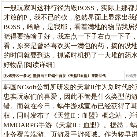
条龙
一般玩家叫这种行径为毁BOSS，实际上那
才放的P，我不已的砍，忽然界面上显露出我
BOSS，哈哈，是我耶，看着满地的物品我
晓得要拣啥子好，我左点一下子右点一下子
看，原来是曾经喜欢买一满包的药，搞的没
的时间就要到达，抓紧时机扔了一大堆的药
好物品
[
阅读详细
]
[烈焰开区一条龙]
坚持自主IP蜗牛首发《天堂II血盟》迎新世代
烈焰开
龙
韩国NCsoft公司所研发的天堂II作为划时
忠实玩家们的喜爱，因此不管是什么类型的
错。而就在今日，蜗牛游戏宣布已经获得了韩国NC
权，同时发布了《天堂II：血盟》概念站，并
MMOARPG手游《天堂II：血盟》。据悉，
业务覆盖端游、页游及手游领域。作为较早进