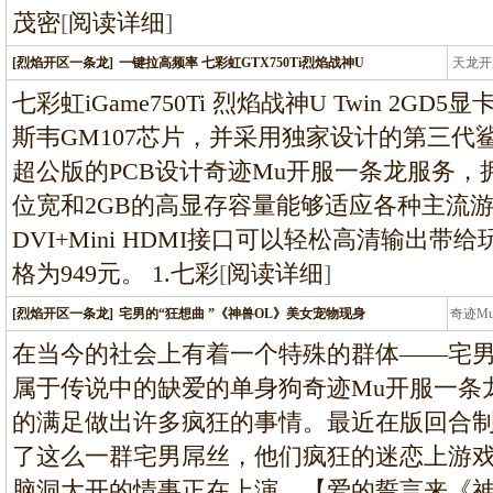
茂密
[
阅读详细
]
[烈焰开区一条龙]
一键拉高频率 七彩虹GTX750Ti烈焰战神U
天龙开
龙
七彩虹iGame750Ti 烈焰战神U Twin 2G
斯韦GM107芯片，并采用独家设计的第三代
超公版的PCB设计奇迹Mu开服一条龙服务，拥
位宽和2GB的高显存容量能够适应各种主流
DVI+Mini HDMI接口可以轻松高清输出
格为949元。 1.七彩
[
阅读详细
]
[烈焰开区一条龙]
宅男的“狂想曲 ”《神兽OL》美女宠物现身
奇迹M
条龙
在当今的社会上有着一个特殊的群体——宅
属于传说中的缺爱的单身狗奇迹Mu开服一条
的满足做出许多疯狂的事情。最近在版回合
了这么一群宅男屌丝，他们疯狂的迷恋上游
脑洞大开的情事正在上演。【爱的誓言来《