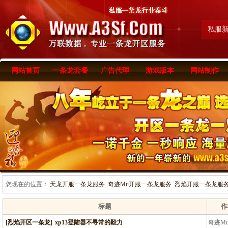
私服
网站首页
一条龙套餐
广告代理
游戏版本
网站制作
您现在的位置：
天龙开服一条龙服务_奇迹Mu开服一条龙服务_烈焰开服一条龙服务-www
标题
作
[烈焰开区一条龙]
xp13登陆器不寻常的毅力
奇迹M