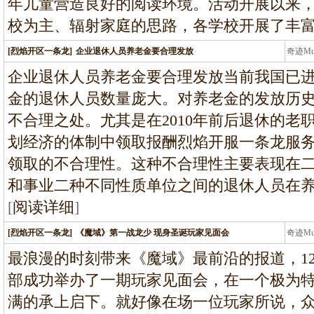
年儿童营造良好的阅读环境。活动开展以来
校为主、辐射家庭的思路，各学校开展了丰
[烈焰开区一条龙]
企业退休人员养老金要合理发放
奇迹M
条龙
企业退休人员养老金要合理发放当前我国已
金的退休人员数量庞大。对养老金的发放历
不合理之处。尤其是在2010年前后退休的老
划经济的体制中领取报酬烈焰开服一条龙服
领取的不合理性。这种不合理性主要表现在
和事业二种不同性质单位之间的退休人员在
[
阅读详细
]
[烈焰开区一条龙]
《魔域》第一战龙少 现身圣诞玩家见面会
奇迹M
条龙
最浪漫的时刻带来《魔域》最前沿的报道，12
部成功举办了一期玩家见面会，在一个极为
满的承上启下。就好像在场一位玩家所说，众人都