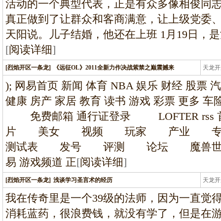
活动的一个典型代表，正是有众多像相俊同
真正做到了让群众和客商满意，让上级党委、
天阳说。儿子结婚，他还在上班 1月19日，
[
阅读详细
]
[烈焰开区一条龙]
《远征OL》2011全新力作决战紫禁之巅震撼来
天龙开
龙
); 网易首页 新闻 体育 NBA 娱乐 财经 股票 
健康 房产 家居 教育 读书 游戏 彩票 更多
免费邮箱 通行证登录 LOFTER r
片 美女 视频 玩家 产业 
测试表 发号 评测 论坛 魔兽世
易 游戏频道 正
[
阅读详细
]
[烈焰开区一条龙]
浅谈学习圣言术的经历
天龙开
龙
我在传奇里是一个39级的法师，因为一直觉
消耗蓝药，很浪费钱，就没有学了，但是在