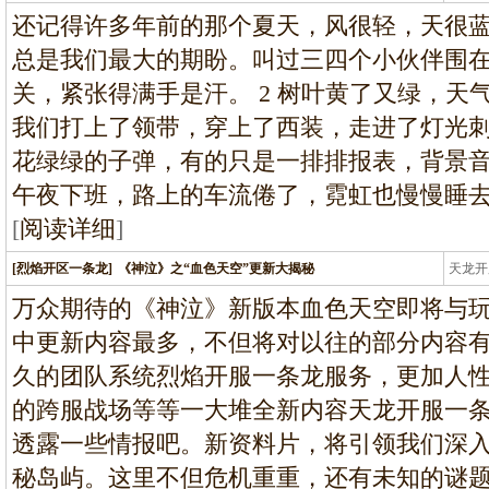
条龙
还记得许多年前的那个夏天，风很轻，天很
总是我们最大的期盼。叫过三四个小伙伴围
关，紧张得满手是汗。 2 树叶黄了又绿，天
我们打上了领带，穿上了西装，走进了灯光
花绿绿的子弹，有的只是一排排报表，背景
午夜下班，路上的车流倦了，霓虹也慢慢睡
[
阅读详细
]
[烈焰开区一条龙]
《神泣》之“血色天空”更新大揭秘
天龙开
龙
万众期待的《神泣》新版本血色天空即将与
中更新内容最多，不但将对以往的部分内容
久的团队系统烈焰开服一条龙服务，更加人
的跨服战场等等一大堆全新内容天龙开服一
透露一些情报吧。新资料片，将引领我们深
秘岛屿。这里不但危机重重，还有未知的谜