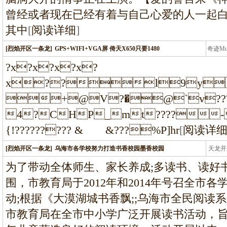
曾经或者现在已经有着与自己心爱的人一起
其中
[
阅读详细
]
[烈焰开区一条龙]
GPS+WIFI+VGA屏 倚天X650只要1480
奇迹M
条龙
?x?x?x?x?
x??l9y
+@V?�@`v????
4?CHP_mt????-}????
{!????????? & &???%P]hr
[
阅读详
[烈焰开区一条龙]
乌海市各学校努力打造书香校园墨香校园
天龙开
龙
为了带动全体师生、家长养成;多读书、读好
围，市教育局于2012年和2014年号召全市各
动;根据《大漠湖城书香飘;;乌海市全民阅读系
市教育局在全市中小学广泛开展读书活动，