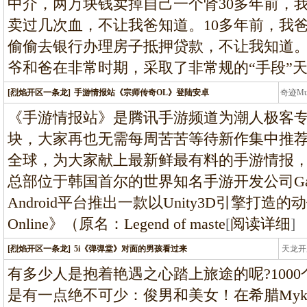
中介，两万块钱卖掉自己一个肾30多年前，
卖过几次血，不让我爸知道。10多年前，我
偷偷去银行办理房子抵押贷款，不让我知道
爷和爸在非常时期，采取了非常规的“手段”
[烈焰开区一条龙]
手游情报站《宗师传奇OL》登陆安卓
奇迹M
条龙
《手游情报站》是腾讯手游频道为潮人极客
块，大家再也无需每周苦苦等待新作集中推
全球，为大家献上最新鲜最有料的手游情报
总部位于韩国首尔的世界知名手游开发公司Gam
Android平台推出一款以Unity3D引擎打造
Online》（原名：Legend of maste
[
阅读详细
]
[烈焰开区一条龙]
5i《弹弹堂》对面的男孩看过来
天龙开
龙
有多少人是抱着艳遇之心踏上旅途的呢?1000
是有一点绝不可少：俊男和美女！在希腊Myk