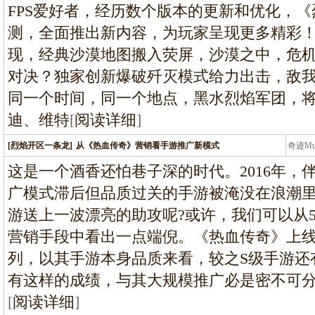
FPS爱好者，经历数个版本的更新和优化，
测，全面推出新内容，为玩家呈现更多精彩
现，经典沙漠地图搬入荧屏，沙漠之中，危
对决？独家创新爆破歼灭模式给力出击，敌
同一个时间，同一个地点，黑水烈焰军团，
迪、维特
[
阅读详细
]
[烈焰开区一条龙]
从《热血传奇》营销看手游推广新模式
奇迹M
条龙
这是一个酒香还怕巷子深的时代。2016年，
广模式滞后但品质过关的手游被淹没在浪潮
游送上一波漂亮的助攻呢?或许，我们可以从
营销手段中看出一点端倪。《热血传奇》上
列，以其手游本身品质来看，较之S级手游还
有这样的成绩，与其大规模推广必是密不可
[
阅读详细
]