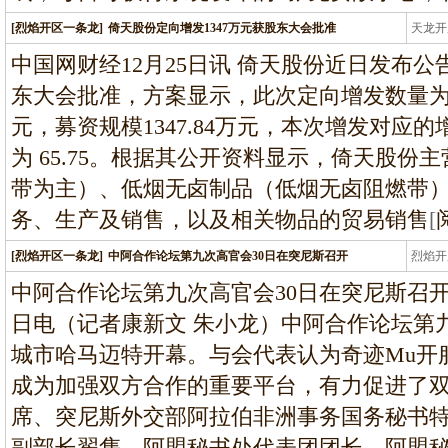
[烈焰开区一条龙]
倚天股份定向增发1347万元获股东大会批准
天龙开
龙
中国网财经12月25日讯 倚天股份近日发布
东大会批准，方案显示，此次定向增发数量为269
元，募资规模1347.84万元，本次增发对应的
为 65.75。根据其公开资料显示，倚天股
带为主）、低烟无卤制品（低烟无卤阻燃带）
务、生产及销售，以及相关物品的贸易销售
[
[烈焰开区一条龙]
中阿合作论坛第九次高官会30日在突尼斯召开
烈焰开
龙
中阿合作论坛第九次高官会30日在突尼斯召开
日电（记者康新文 朱小龙）中阿合作论坛第
城市哈马迈特开幕。与会代表认为奇迹Mu开
成为加强双方合作的重要平台，有力促进了
席、突尼斯外交部阿拉伯非洲事务国务秘书
副部长翟隽，阿盟秘书处代表团团长、阿盟