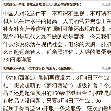
[烈焰开区一条龙]
你这么贪吃,是因为大脑还停留在石器时代
天龙开
龙
中国人对吃这件事，不可谓不重视，不可谓
和人民生活水平的提高，人们的营养观念正
补充补充营养这样的嘱咐可能还出现在饭桌
观念却是现代人最不缺的就是营养。今天我
什么你说你活在现代社会，但你的大脑、肝
么比起远亲智人、近亲黑猩猩，人类的脸蛋
33
[
阅读详细
]
[烈焰开区一条龙]
《梦幻西游2》再发力，在线送豪礼
天龙开
龙
《梦幻西游2》暑期再度发力，8月4日下午12：
礼！想要超萌的《梦幻西游2》超级神兽？令
品？还是超值实用的150级书铁组合？抑或
有物品？没问题，只要8月4日下午12：30—
能属于你奇迹Mu开服一条龙服务！狂欢的暑