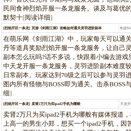
民间食神烈焰开服一条龙服务。谈及与葛优
默契十
[
阅读详细
]
[烈焰开区一条龙]
页游《剑雨江湖》攻略如何通关灵羽进阶副本
奇迹M
条龙
在萌乐网《剑雨江湖》中，玩家每天可以通
丹等道具奖励烈焰开服一条龙服务，让自己
副本怎么玩吗?话不多说，快跟着小编去游戏里
中天龙开服一条龙服务，灵羽进阶副本难度
日常副本。玩家达到70级之后可以参与灵羽
图内所有怪物与BOSS即为通关。击杀BOS
细
]
[烈焰开区一条龙]
卖肾2万只为买ipad2手机为哪般
天龙开
龙
卖肾2万只为买ipad2手机为哪般有媒体报道
上高一的男生小郑，想买一个ipad2手机，因