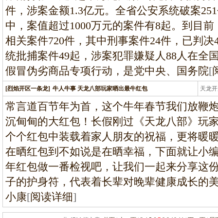
件，涉案金额1.3亿元。全省公安系统破案251
中，案值超过1000万元的案件有8起。到目
相关案件720件，其中刑事案件24件，已判决
统批捕案件49起，涉案犯罪嫌疑人88人在全
假冒伪劣商品专项行动，是党中央、国务院
[
[烈焰开区一条龙]
牛人牛事 天龙八部玩家晒出最牛红包
天龙开
龙
常言道百节年为首，这个牛年春节我们放鞭
沉甸甸的大红包！长假刚过《天龙八部》玩
个个红包中装载着家人朋友的祝福，更将暖
在晒红包到不如说是在晒幸福，下面就让小
年红包做一番检视吧，让我们一起来分享这
子的护身符，代表着长辈对晚辈健康成长的
小康
[
阅读详细
]