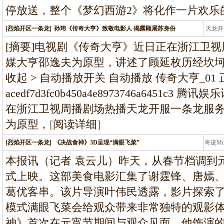
停放送，整个《梦幻西游2》将化作一片欢乐
[烈焰开区一条龙]
孙玮《传奇大亨》致敬电影人 揭露顾屠苏身份
天龙开
龙
[摘要]电视剧《传奇大亨》近日正在浙江卫
媒大亨邵逸夫为原型，讲述了顾延枚历经坎
收起 > 自动播放开关 自动播放 传奇大亨_01
acedf7d3fc0b450a4e8973746a6451
在浙江卫视周播剧场热播天龙开服一条龙服
为原型，
[
阅读详细
]
[烈焰开区一条龙]
《决战食神》3D呈现“满眼飞菜”
奇迹M
条龙
本报讯（记者 袁云儿）昨天，从春节档调到
式上映。这部美食电影汇集了谢霆锋、唐嫣
葛优客串。该片导演叶伟民透露，影片探索了
模式满眼飞菜会给观众带来非常独特的观影
神》首次在元宵节期间与观众见面，他饰演