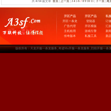
共
4714
篇文章
首页
|
上一页
|
3
4
5
6
7
8
9
10
11
|
下一页
|
尾
开区产品
开区产品
私
开区一条龙
登陆器
订
广告代理
开区模版
汇
主机租用
游戏引擎
新
传奇版本
私服工具
新
版权所有：天龙开服一条龙服务_奇迹Mu开服一条龙服务_烈焰开服一条龙服务-www.a3sf.c