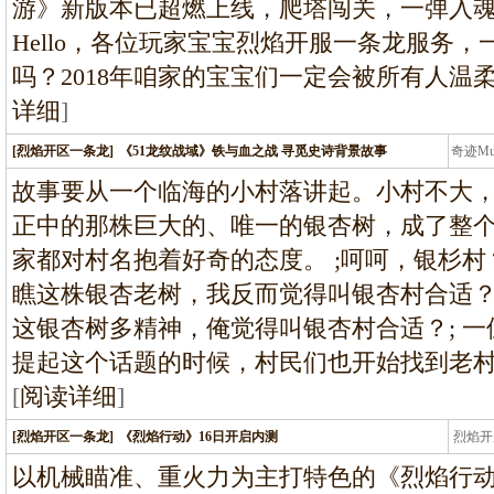
游》新版本已超燃上线，爬塔闯关，一弹入
Hello，各位玩家宝宝烈焰开服一条龙服务
吗？2018年咱家的宝宝们一定会被所有人温
详细
]
[烈焰开区一条龙]
《51龙纹战域》铁与血之战 寻觅史诗背景故事
奇迹M
条龙
故事要从一个临海的小村落讲起。小村不大
正中的那株巨大的、唯一的银杏树，成了整
家都对村名抱着好奇的态度。 ;呵呵，银杉
瞧这株银杏老树，我反而觉得叫银杏村合适？
这银杏树多精神，俺觉得叫银杏村合适？; 
提起这个话题的时候，村民们也开始找到老
[
阅读详细
]
[烈焰开区一条龙]
《烈焰行动》16日开启内测
烈焰开
龙
以机械瞄准、重火力为主打特色的《烈焰行