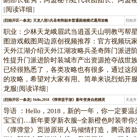
[
阅读详细
]
[烈焰开区一条龙]
天龙八部3兵圣奇阵副本普通困难模式通用攻略
烈焰开
龙
职业：少林天龙峨眉武当逍遥天山明教丐帮
图游戏截图周边原创视频推荐：官方视频玩
天外江湖介绍天外江湖攻略兵圣奇阵门派进
性提升门派进阶时装城市产出资源抢夺战世
已经很熟悉了，各类攻略也有很多，通过这
的攻略，希望对大家有用。简单来说烈焰开服
龙服
[
阅读详细
]
[烈焰开区一条龙]
Hello,2018 《弹弹堂手游》新年变身自然精灵
天龙开
龙
导语 ：Hello，2018，新的一年，你一定
宝宝们…新年要穿新衣服~全新橙色时装带你
《弹弹堂》页游原班人马倾情打造，腾讯首