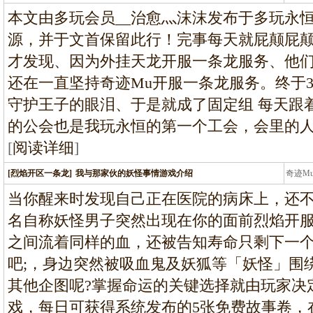
龙
本文由多玩会员__治愈灬沫沫发布于多玩永
源，并于文首保留此行！完事每天就屁颠屁
才发现、因为外挂天龙开服一条龙服务、他
还在一直坚持奇迹Mu开服一条龙服务。终于
守护王子的眼泪、于是就成了固定组 每天跟
的公会也是我玩永恒的第一个工会，会里的
[
阅读详细
]
[烈焰开区一条龙]
我与那家伙的妖怪事情游戏介绍
奇迹M
条龙
当你醒来时发现自己正在医院的病床上，还
名自称妖怪男子突然出现在你的面前烈焰开
之间流着同样的血，还被告知寿命只剩下一个月..
吧;，身边突然被吸血鬼及妖狐等「妖怪」围
其他企图呢?掌握命运的关键选择就由玩家决定
戏，每日可获得系统发布的5张免费故事卷，