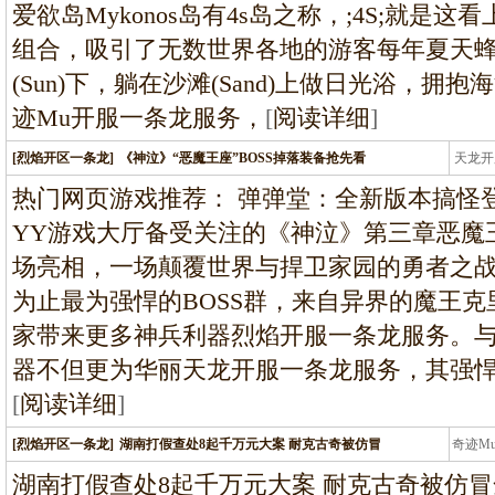
爱欲岛Mykonos岛有4s岛之称，;4S;就
组合，吸引了无数世界各地的游客每年夏天
(Sun)下，躺在沙滩(Sand)上做日光浴，拥抱海洋
迹Mu开服一条龙服务，
[
阅读详细
]
[烈焰开区一条龙]
《神泣》“恶魔王座”BOSS掉落装备抢先看
天龙开
龙
热门网页游戏推荐： 弹弹堂：全新版本搞怪
YY游戏大厅备受关注的《神泣》第三章恶魔
场亮相，一场颠覆世界与捍卫家园的勇者之
为止最为强悍的BOSS群，来自异界的魔王
家带来更多神兵利器烈焰开服一条龙服务。
器不但更为华丽天龙开服一条龙服务，其强
[
阅读详细
]
[烈焰开区一条龙]
湖南打假查处8起千万元大案 耐克古奇被仿冒
奇迹M
条龙
湖南打假查处8起千万元大案 耐克古奇被仿冒