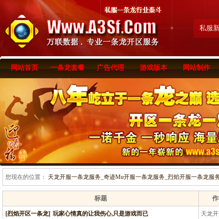
私服
网站首页
一条龙套餐
广告代理
游戏版本
网站制作
您现在的位置：
天龙开服一条龙服务_奇迹Mu开服一条龙服务_烈焰开服一条龙服务-www
标题
作
[烈焰开区一条龙]
玩家心情真的让我伤心,只是游戏而已
天龙开