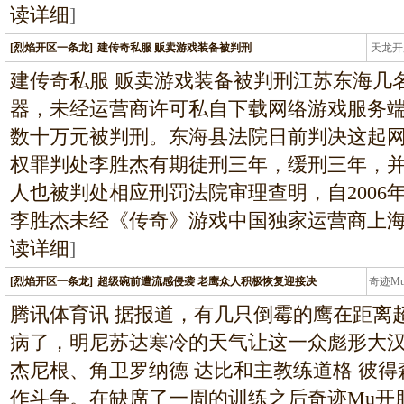
读详细
]
[烈焰开区一条龙]
建传奇私服 贩卖游戏装备被判刑
天龙开
龙
建传奇私服 贩卖游戏装备被判刑江苏东海几
器，未经运营商许可私自下载网络游戏服务
数十万元被判刑。东海县法院日前判决这起
权罪判处李胜杰有期徒刑三年，缓刑三年，并
人也被判处相应刑罚法院审理查明，自2006
李胜杰未经《传奇》游戏中国独家运营商上
读详细
]
[烈焰开区一条龙]
超级碗前遭流感侵袭 老鹰众人积极恢复迎接决
奇迹M
条龙
腾讯体育讯 据报道，有几只倒霉的鹰在距离
病了，明尼苏达寒冷的天气让这一众彪形大
杰尼根、角卫罗纳德 达比和主教练道格 彼
作斗争。在缺席了一周的训练之后奇迹Mu开