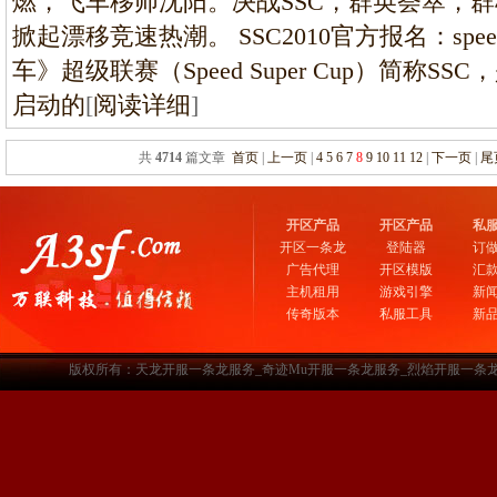
燃，飞车移师沈阳。决战SSC，群英荟萃，
掀起漂移竞速热潮。 SSC2010官方报名：speed.qq/
车》超级联赛（Speed Super Cup）简称SS
启动的
[
阅读详细
]
共
4714
篇文章
首页
|
上一页
|
4
5
6
7
8
9
10
11
12
|
下一页
|
尾
开区产品
开区产品
私
开区一条龙
登陆器
订
广告代理
开区模版
汇
主机租用
游戏引擎
新
传奇版本
私服工具
新
版权所有：天龙开服一条龙服务_奇迹Mu开服一条龙服务_烈焰开服一条龙服务-www.a3sf.c