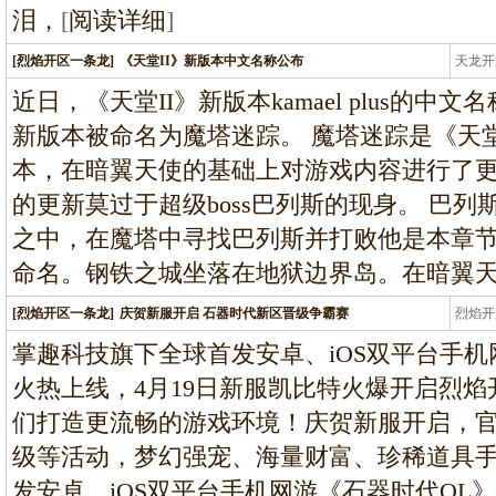
泪，
[
阅读详细
]
[烈焰开区一条龙]
《天堂II》新版本中文名称公布
天龙开
龙
近日，《天堂II》新版本kamael plus的
新版本被命名为魔塔迷踪。 魔塔迷踪是《天堂
本，在暗翼天使的基础上对游戏内容进行了
的更新莫过于超级boss巴列斯的现身。 巴
之中，在魔塔中寻找巴列斯并打败他是本章
命名。钢铁之城坐落在地狱边界岛。在暗翼
[烈焰开区一条龙]
庆贺新服开启 石器时代新区晋级争霸赛
烈焰开
龙
掌趣科技旗下全球首发安卓、iOS双平台手机网
火热上线，4月19日新服凯比特火爆开启烈
们打造更流畅的游戏环境！庆贺新服开启，
级等活动，梦幻强宠、海量财富、珍稀道具
发安卓、iOS双平台手机网游《石器时代OL》