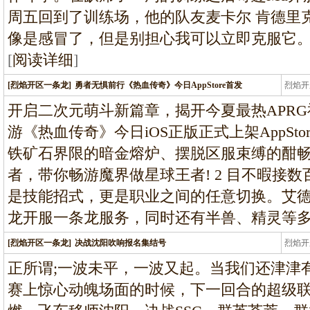
周五回到了训练场，他的队友麦卡尔 肯德里
像是感冒了，但是别担心我可以立即克服它
[
阅读详细
]
[烈焰开区一条龙]
勇者无惧前行《热血传奇》今日AppStore首发
烈焰开
龙
开启二次元萌斗新篇章，揭开今夏最热APR
游《热血传奇》今日iOS正版正式上架AppSt
铁矿石界限的暗金熔炉、摆脱区服束缚的酣
者，带你畅游魔界做星球王者! 2 目不暇接数
是技能招式，更是职业之间的任意切换。艾
龙开服一条龙服务，同时还有半兽、精灵等
[烈焰开区一条龙]
决战沈阳吹响报名集结号
烈焰开
龙
正所谓;一波未平，一波又起。当我们还津津有
赛上惊心动魄场面的时候，下一回合的超级