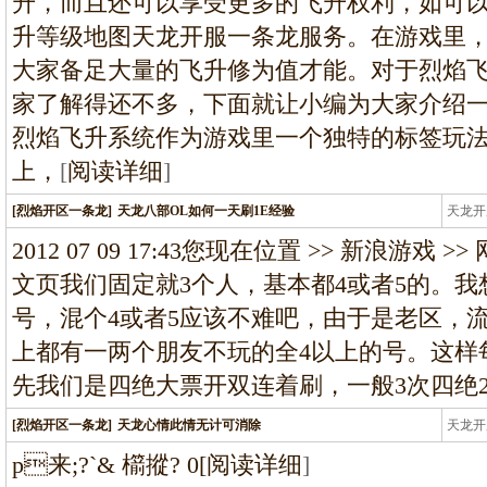
升，而且还可以享受更多的飞升权利，如可
升等级地图天龙开服一条龙服务。在游戏里
大家备足大量的飞升修为值才能。对于烈焰
家了解得还不多，下面就让小编为大家介绍
烈焰飞升系统作为游戏里一个独特的标签玩法
上，
[
阅读详细
]
[烈焰开区一条龙]
天龙八部OL如何一天刷1E经验
天龙开
龙
2012 07 09 17:43您现在位置 >> 新浪游戏 >
文页我们固定就3个人，基本都4或者5的。
号，混个4或者5应该不难吧，由于是老区，
上都有一两个朋友不玩的全4以上的号。这样
先我们是四绝大票开双连着刷，一般3次四绝2
[烈焰开区一条龙]
天龙心情此情无计可消除
天龙开
龙
p来;?`& 櫤摐? 0
[
阅读详细
]