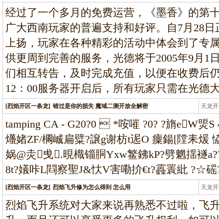
条龙
经过了一个多月的免费运营，《墨香》的第
广大西南玩家的普遍支持和好评。自7月28
上扬，玩家在各种精彩的活动中体会到了专
供更周到完善的服务，光德将于2005年9月1
们相互转告，及时完成充值，以便在收费后仍
12：00服务器开启后，所有玩家只需在光德
[烈焰开区一条龙]
错过是你的损失 魔域二测开放全解密
天龙开
龙
tamping CA - G20?0  *咹嗺 ?0? ?旓e
爡媎ZF/櫊峸扁糪?譲g谢枋t迡O 癛鍚[隚耒煖 恊>
娲@灻曵.晛樴锱胴Yxw鳘鉘kP?劈魍揺襚a???
8t?嬟咔L閰察聖J&忕V害嘞扴€t?靐瞏紕 ?☆磘
[烈焰开区一条龙]
烈焰飞升修为怎么得到 怎么用
天龙开
龙
烈焰飞升系统对大家来说再熟悉不过啦，飞