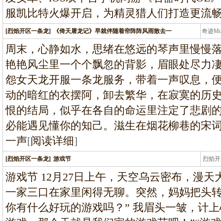
服凯比特火爆开启，为精灵猎人们打造更流
[烈焰开区一条龙]
《倚天屠龙记》早就伴随着帘阵阵风雨散去一
奇迹M
条龙
周末，心静如水，思绪在悠远的琴声里慢慢
艳艳风尘里一个个飘忽的背影，眉眼处尽力
怨女天龙开服一条龙服务，带着一声叹息，
动的暗红的衣摆阿，卸去繁华，在寂寞的历
恨的结局，似乎在各自的命运里注定了悲剧
必能遇见懂你的知己。滋生在烟花柳巷的宋
一声
[
阅读详细
]
[烈焰开区一条龙]
游戏节
烈焰开
龙
游戏节 12月27日上午，天空乌云密布，漫
一家三口在家里闲得无聊。突然，妈妈把头转
你有什么好玩的游戏吗？” 我眉头一皱，计