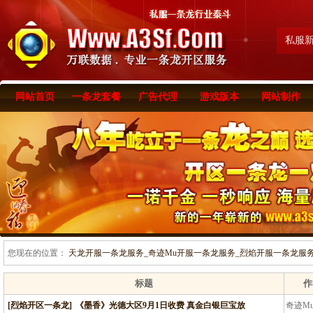
私服
网站首页
一条龙套餐
广告代理
游戏版本
网站制作
您现在的位置：
天龙开服一条龙服务_奇迹Mu开服一条龙服务_烈焰开服一条龙服务-www
标题
作
[烈焰开区一条龙]
《墨香》光德大区9月1日收费 真金白银巨宝放
奇迹M