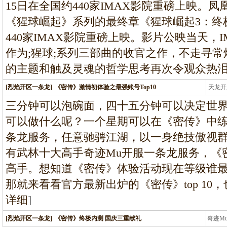
15日在全国约440家IMAX影院重磅上映。
《猩球崛起》系列的最终章《猩球崛起3：终极
440家IMAX影院重磅上映。影片公映当天，
作为;猩球;系列三部曲的收官之作，不走寻常
的主题和触及灵魂的哲学思考再次令观众热
[烈焰开区一条龙]
《密传》激情初体验之最强账号Top10
天龙开
龙
三分钟可以泡碗面，四十五分钟可以决定世
可以做什么呢？一个星期可以在《密传》中
条龙服务，任意驰骋江湖，以一身绝技傲视
有武林十大高手奇迹Mu开服一条龙服务，《
高手。想知道《密传》体验活动现在等级谁最
那就来看看官方最新出炉的《密传》top 10
详细
]
[烈焰开区一条龙]
《密传》终极内测 国庆三重献礼
奇迹M