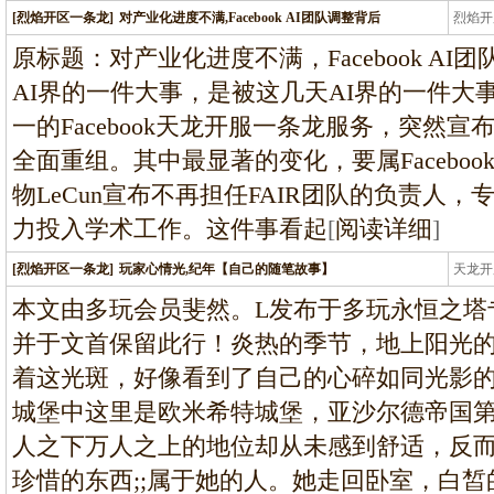
[烈焰开区一条龙]
对产业化进度不满,Facebook AI团队调整背后
烈焰开
龙
原标题：对产业化进度不满，Facebook A
AI界的一件大事，是被这几天AI界的一件大
一的Facebook天龙开服一条龙服务，突然
全面重组。其中最显著的变化，要属Facebo
物LeCun宣布不再担任FAIR团队的负责人
力投入学术工作。这件事看起
[
阅读详细
]
[烈焰开区一条龙]
玩家心情光,纪年【自己的随笔故事】
天龙开
龙
本文由多玩会员斐然。L发布于多玩永恒之塔
并于文首保留此行！炎热的季节，地上阳光
着这光斑，好像看到了自己的心碎如同光影
城堡中这里是欧米希特城堡，亚沙尔德帝国
人之下万人之上的地位却从未感到舒适，反
珍惜的东西;;属于她的人。她走回卧室，白