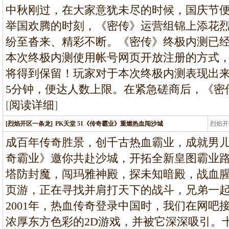
条龙
中秋刚过，在大家意犹未尽的时候，国庆节
举国欢腾的时刻，《密传》运营组锦上添花
纷至沓来、精彩不断。《密传》终极内测已经于
本次终极内测使用帐号网页开放注册的方式
将得到保留！玩家对于本次终极内测表现出
5分钟，便达人数上限。在紧急磋商后，《密
[
阅读详细
]
[烈焰开区一条龙]
PK天堂 51《传奇霸业》重燃热血闯沙城
烈焰开
龙
成百年传奇胜景，创千古热血霸业，成就男儿
奇霸业》邀你共赴沙城，开拓全新皇图霸业路
塔防封魔，闯玛雅神殿，探未知暗殿，战血
页游，正在寻找并肩打天下的战斗，兄弟一
2001年，热血传奇登录中国时，我们在网吧
浓厚东方色彩的2D游戏，并被它深深吸引。