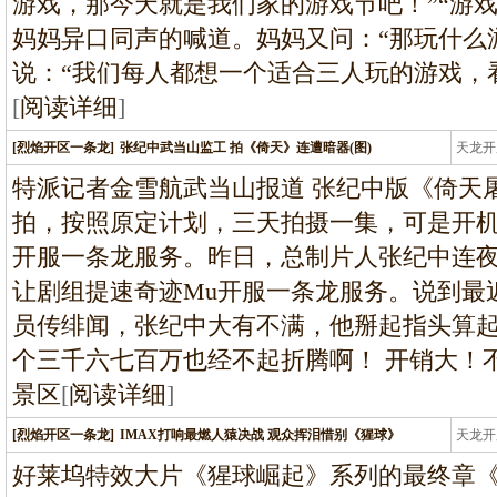
游戏，那今天就是我们家的游戏节吧！”“游
妈妈异口同声的喊道。妈妈又问：“那玩什么
说：“我们每人都想一个适合三人玩的游戏，
[
阅读详细
]
[烈焰开区一条龙]
张纪中武当山监工 拍《倚天》连遭暗器(图)
天龙开
龙
特派记者金雪航武当山报道 张纪中版《倚天
拍，按照原定计划，三天拍摄一集，可是开
开服一条龙服务。昨日，总制片人张纪中连
让剧组提速奇迹Mu开服一条龙服务。说到最
员传绯闻，张纪中大有不满，他掰起指头算
个三千六七百万也经不起折腾啊！ 开销大！
景区
[
阅读详细
]
[烈焰开区一条龙]
IMAX打响最燃人猿决战 观众挥泪惜别《猩球》
天龙开
龙
好莱坞特效大片《猩球崛起》系列的最终章《