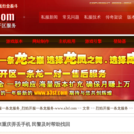
私服新闻
常见问题
私服技术
传奇架设
版
游戏版本
网站制作
主机租用
游戏引擎
登陆器
条龙服务_烈焰开服一条龙服务-www.a3sf.com
>>
文章
>>
烈焰开服一条龙服务
>>
来重庆弄丢手机 民警及时帮助找回