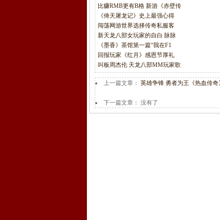
比赚RMB更有B格 新游《赤壁传
《倚天屠龙记》史上最强心得
闯荡网游世界选择传奇私服客
新天龙八部女玩家的自白 脉脉
《墨香》茶馆第一篇“我在F1
回报玩家《红月》感恩节厚礼
叫板周杰伦 天龙八部MM玩家歌
上一篇文章：
英雄争锋 勇者为王《热血传奇
下一篇文章： 没有了