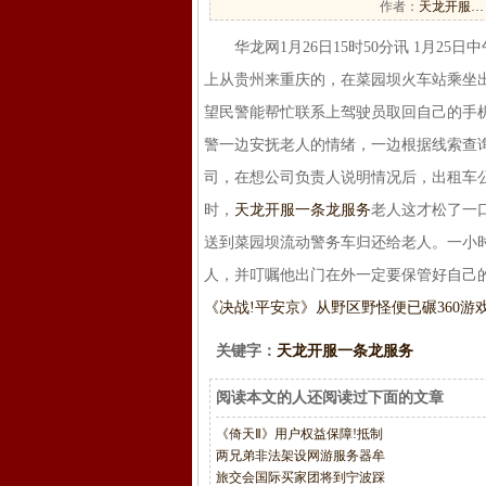
作者：
天龙开服…
华龙网1月26日15时50分讯 1月2
上从贵州来重庆的，在菜园坝火车站乘坐
望民警能帮忙联系上驾驶员取回自己的手
警一边安抚老人的情绪，一边根据线索查
司，在想公司负责人说明情况后，出租车
时，
天龙开服一条龙服务
老人这才松了一
送到菜园坝流动警务车归还给老人。一小
人，并叮嘱他出门在外一定要保管好自己
《决战!平安京》从野区野怪便已碾
360
关键字：
天龙开服一条龙服务
阅读本文的人还阅读过下面的文章
《倚天Ⅱ》用户权益保障!抵制
两兄弟非法架设网游服务器牟
旅交会国际买家团将到宁波踩