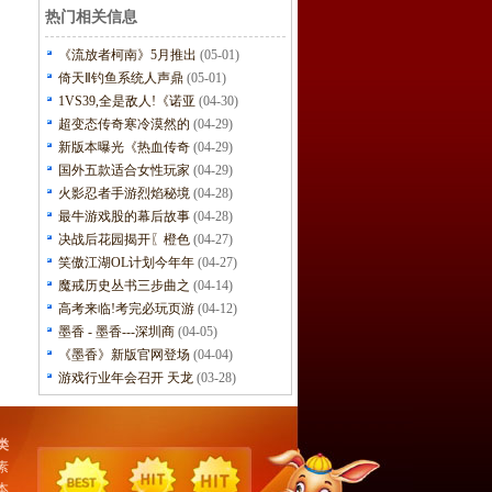
热门相关信息
《流放者柯南》5月推出
(05-01)
倚天Ⅱ钓鱼系统人声鼎
(05-01)
1VS39,全是敌人!《诺亚
(04-30)
超变态传奇寒冷漠然的
(04-29)
新版本曝光《热血传奇
(04-29)
国外五款适合女性玩家
(04-29)
火影忍者手游烈焰秘境
(04-28)
最牛游戏股的幕后故事
(04-28)
决战后花园揭开〖橙色
(04-27)
笑傲江湖OL计划今年年
(04-27)
魔戒历史丛书三步曲之
(04-14)
高考来临!考完必玩页游
(04-12)
墨香 - 墨香---深圳商
(04-05)
《墨香》新版官网登场
(04-04)
游戏行业年会召开 天龙
(03-28)
类
素
本