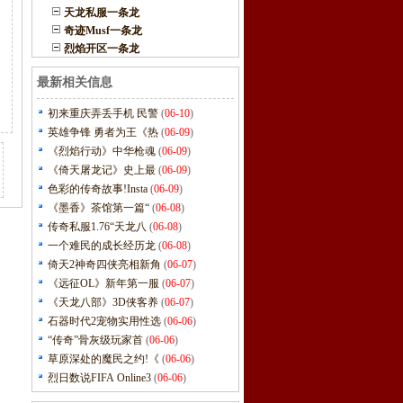
天龙私服一条龙
奇迹Musf一条龙
烈焰开区一条龙
最新相关信息
初来重庆弄丢手机 民警
(
06-10
)
英雄争锋 勇者为王《热
(
06-09
)
《烈焰行动》中华枪魂
(
06-09
)
《倚天屠龙记》史上最
(
06-09
)
色彩的传奇故事!Insta
(
06-09
)
《墨香》茶馆第一篇“
(
06-08
)
传奇私服1.76“天龙八
(
06-08
)
一个难民的成长经历龙
(
06-08
)
倚天2神奇四侠亮相新角
(
06-07
)
《远征OL》新年第一服
(
06-07
)
《天龙八部》3D侠客养
(
06-07
)
石器时代2宠物实用性选
(
06-06
)
“传奇”骨灰级玩家首
(
06-06
)
草原深处的魔民之约!《
(
06-06
)
烈日数说FIFA Online3
(
06-06
)