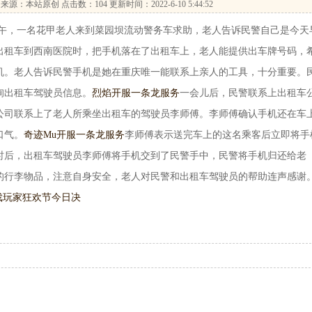
来源：本站原创 点击数：
104 更新时间：2022-6-10 5:44:52
5日中午，一名花甲老人来到菜园坝流动警务车求助，老人告诉民警自己是今天
出租车到西南医院时，把手机落在了出租车上，老人能提供出车牌号码，
机。老人告诉民警手机是她在重庆唯一能联系上亲人的工具，十分重要。
询出租车驾驶员信息。
烈焰开服一条龙服务
一会儿后，民警联系上出租车
公司联系上了老人所乘坐出租车的驾驶员李师傅。李师傅确认手机还在车
口气。
奇迹Mu开服一条龙服务
李师傅表示送完车上的这名乘客后立即将手
时后，出租车驾驶员李师傅将手机交到了民警手中，民警将手机归还给老
的行李物品，注意自身安全，老人对民警和出租车驾驶员的帮助连声感谢
游戏玩家狂欢节今日决