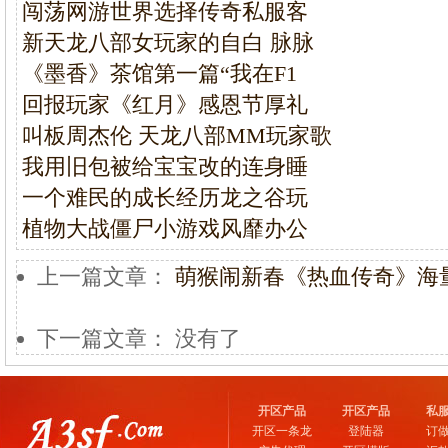
闯荡网游世界选择传奇私服客
新天龙八部女玩家的自白 脉脉
《墨香》茶馆第一篇“我在F1
回报玩家《红月》感恩节厚礼
叫板周杰伦 天龙八部MM玩家歌
我用旧包被给宝宝改的连身睡
一个难民的成长经历龙之谷玩
植物大战僵尸小游戏风靡办公
上一篇文章：
萌猴闹新春《热血传奇》海
下一篇文章： 没有了
开区产品
开区产品
私
开区一条龙
登陆器
订