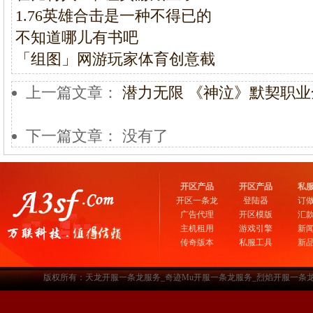
1.76英雄合击是一种不得已的
不知道哪儿有书吧
「组图」网游玩家体育创意截
上一篇文章：
潜力无限 《神泣》默契职业
下一篇文章： 没有了
开区产品
开区产品
私
开区一条龙
登陆器
订
广告代理
开区模版
汇
主机租用
游戏引擎
新
传奇版本
私服工具
新
版权所有：天龙开服一条龙服务_奇迹Mu开服一条龙服务_烈焰开服一条龙服务-www.a3sf.c