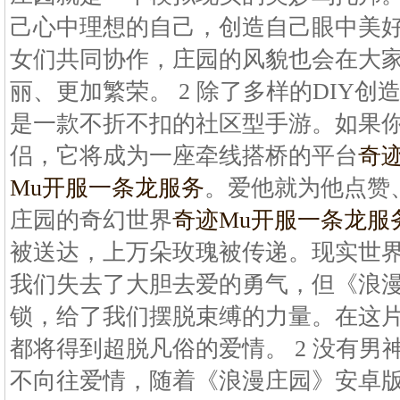
己心中理想的自己，创造自己眼中美
女们共同协作，庄园的风貌也会在大
丽、更加繁荣。 2 除了多样的DIY
是一款不折不扣的社区型手游。如果
侣，它将成为一座牵线搭桥的平台
奇
Mu开服一条龙服务
。爱他就为他点赞
庄园的奇幻世界
奇迹Mu开服一条龙服
被送达，上万朵玫瑰被传递。现实世
我们失去了大胆去爱的勇气，但《浪
锁，给了我们摆脱束缚的力量。在这
都将得到超脱凡俗的爱情。 2 没有男
不向往爱情，随着《浪漫庄园》安卓