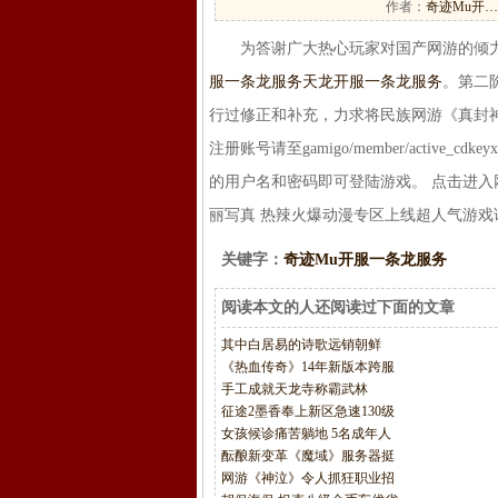
作者：
奇迹Mu开…
为答谢广大热心玩家对国产网游的倾力支持
服一条龙服务
天龙开服一条龙服务
。第二
行过修正和补充，力求将民族网游《真封神》最真实完
注册账号请至gamigo/member/active_cd
的用户名和密码即可登陆游戏。 点击进入
丽写真 热辣火爆动漫专区上线超人气游戏
关键字：
奇迹Mu开服一条龙服务
阅读本文的人还阅读过下面的文章
其中白居易的诗歌远销朝鲜
《热血传奇》14年新版本跨服
手工成就天龙寺称霸武林
征途2墨香奉上新区急速130级
女孩候诊痛苦躺地 5名成年人
酝酿新变革《魔域》服务器挺
网游《神泣》令人抓狂职业招