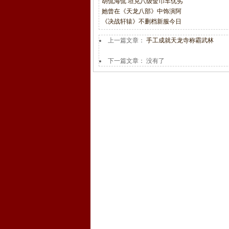
胡侃海侃 坦克八级金币车优劣
她曾在《天龙八部》中饰演阿
《决战轩辕》不删档新服今日
上一篇文章：
手工成就天龙寺称霸武林
下一篇文章： 没有了