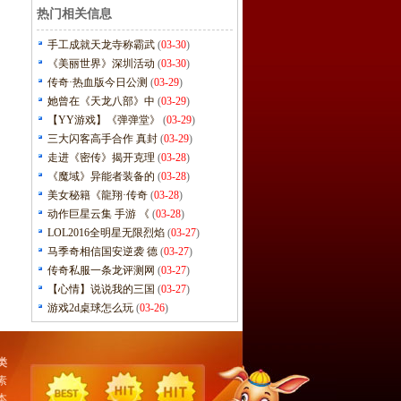
热门相关信息
手工成就天龙寺称霸武
(
03-30
)
《美丽世界》深圳活动
(
03-30
)
传奇·热血版今日公测
(
03-29
)
她曾在《天龙八部》中
(
03-29
)
【YY游戏】《弹弹堂》
(
03-29
)
三大闪客高手合作 真封
(
03-29
)
走进《密传》揭开克理
(
03-28
)
《魔域》异能者装备的
(
03-28
)
美女秘籍《龍翔·传奇
(
03-28
)
动作巨星云集 手游 《
(
03-28
)
LOL2016全明星无限烈焰
(
03-27
)
马季奇相信国安逆袭 德
(
03-27
)
传奇私服一条龙评测网
(
03-27
)
【心情】说说我的三国
(
03-27
)
游戏2d桌球怎么玩
(
03-26
)
类
素
本