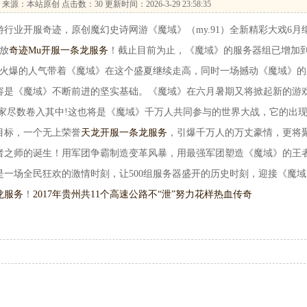
来源：本站原创 点击数：
30 更新时间：2026-3-29 23:58:35
业开服奇迹，原创魔幻史诗网游《魔域》（my.91）全新精彩大戏6月
放
奇迹Mu开服一条龙服务
！截止目前为止，《魔域》的服务器组已增加
续火爆的人气带着《魔域》在这个盛夏继续走高，同时一场撼动《魔域》的
容是《魔域》不断前进的坚实基础。《魔域》在六月暑期又将掀起新的游
万玩家尽数卷入其中!这也将是《魔域》千万人共同参与的世界大战，它的出
目标，一个无上荣誉
天龙开服一条龙服务
，引爆千万人的万丈豪情，更将
者之师的诞生！用军团争霸制造变革风暴，用最强军团塑造《魔域》的王
一场全民狂欢的激情时刻，让500组服务器盛开的历史时刻，迎接《魔域
龙服务
！
2017年贵州共11个高速公路
不“泄”努力花样热血传奇