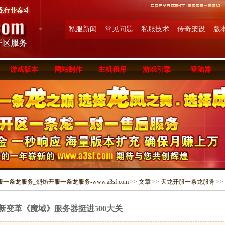
私服新闻
常见问题
私服技术
传奇架设
版
游戏版本
网站制作
主机租用
游戏引擎
登陆器
条龙服务_烈焰开服一条龙服务-www.a3sf.com
>>
文章
>>
天龙开服一条龙服务
>>
新变革《魔域》服务器挺进500大关