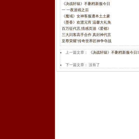
《决战轩辕》不删档新服今日
一 一夜游戏之后
《魔域》女神客服遭本土土豪
《墨香》欢渡元宵 温馨大礼免
百万征代言,情感页游《爱都》
三大闪客高手合作 真封神代言
至尊荣耀!传奇世界匠神争夺战
上一篇文章：
《决战轩辕》不删档新服今日1
下一篇文章： 没有了