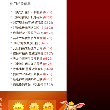
热门相关信息
《决战轩辕》不删档新
(
03-29
)
《炉石传说》乱斗冠军
(
03-29
)
10万现金独享 悬赏顶级
(
03-28
)
37游戏极光网络CEO 《
(
03-28
)
台湾新游《贝拉传说OL
(
03-28
)
会讲故事优势多甚至能
(
03-28
)
399小游戏摩尔庄园
(
03-27
)
元旦的由来起源来历介
(
03-27
)
摆摊有秘诀 魔域玩家当
(
03-27
)
天龙心情医生需要职业
(
03-26
)
《魔域》玩家评分最受
(
03-26
)
才华比拼 墨香公测服务
(
03-26
)
揭秘职业游戏玩家收入
(
03-25
)
新版神奇四侠15年上映
(
03-25
)
高逼格的享受 《热血传
(
03-25
)
类
素
本