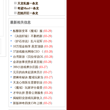
天龙私服一条龙
奇迹Musf一条龙
烈焰开区一条龙
最新相关信息
酝酿新变革《魔域》服
(
03-29
)
《决战轩辕》不删档新
(
03-29
)
《炉石传说》乱斗冠军
(
03-29
)
10万现金独享 悬赏顶级
(
03-28
)
37游戏极光网络CEO 《
(
03-28
)
台湾新游《贝拉传说OL
(
03-28
)
会讲故事优势多甚至能
(
03-28
)
399小游戏摩尔庄园
(
03-27
)
元旦的由来起源来历介
(
03-27
)
摆摊有秘诀 魔域玩家当
(
03-27
)
天龙心情医生需要职业
(
03-26
)
《魔域》玩家评分最受
(
03-26
)
才华比拼 墨香公测服务
(
03-26
)
揭秘职业游戏玩家收入
(
03-25
)
新版神奇四侠15年上映
(
03-25
)