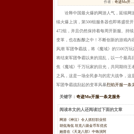
作者：
奇迹Mu开…
诠释中国最火爆的网游人气，延续网游行
续火爆上演，第500组服务器也即将盛世开
472组，并且仍然保持着每周开新服。持
变革，也在酝酿之中！不断创新的游戏内
风潮 军团争霸战，将《魔域》的5500
将结束军团争霸以来的混乱，以一个最高
焦《魔域》千万玩家的目光，共同期待王
之风，这是一场全民参与的宏大战争，这是
军团争霸战刮起的变革风暴
烈焰开服一条
关键字：
奇迹Mu开服一条龙服务
阅读本文的人还阅读过下面的文章
网游《神泣》令人抓狂职业招
胡侃海侃 坦克八级金币车优劣
她曾在《天龙八部》中饰演阿