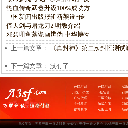
热血传奇武器升级100%成功方
中国新闻出版报斩断架设“传
倚天剑与屠龙刀2 明教介绍
邓碧珊鱼藻瓷画辨伪 中华博物
上一篇文章：
《真封神》第二次封闭测试
下一篇文章： 没有了
开区产品
开区产品
私
开区一条龙
登陆器
订
广告代理
开区模版
汇
主机租用
游戏引擎
新
传奇版本
私服工具
新
版权所有：天龙开服一条龙服务_奇迹Mu开服一条龙服务_烈焰开服一条龙服务-www.a3sf.c