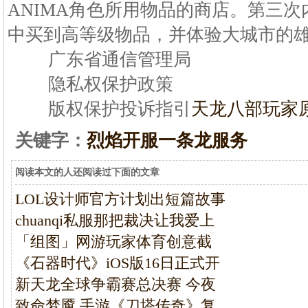
ANIMA角色所用物品的商店。第三
中买到高等级物品，并体验大城市的雄伟。粤
广东省通信管理局
隐私权保护政策
版权保护投诉指引
天龙八部玩家
关键字：
烈焰开服一条龙服务
阅读本文的人还阅读过下面的文章
LOL设计师官方计划出短篇故事
chuanqi私服那把裁决让我爱上
「组图」网游玩家体育创意截
《石器时代》iOS版16日正式开
新天龙全球争霸赛总决赛 今夜
致命梦魇 手游《刀塔传奇》复