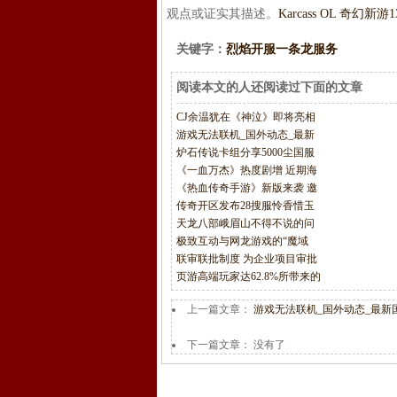
观点或证实其描述。
Karcass OL 奇幻新游
关键字：
烈焰开服一条龙服务
阅读本文的人还阅读过下面的文章
CJ余温犹在《神泣》即将亮相
游戏无法联机_国外动态_最新
炉石传说卡组分享5000尘国服
《一血万杰》热度剧增 近期海
《热血传奇手游》新版来袭 邀
传奇开区发布28搜服怜香惜玉
天龙八部峨眉山不得不说的问
极致互动与网龙游戏的“魔域
联审联批制度 为企业项目审批
页游高端玩家达62.8%所带来的
上一篇文章：
游戏无法联机_国外动态_最新
下一篇文章： 没有了