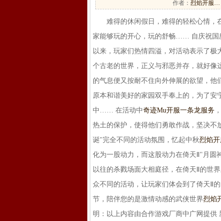
作者：
烈焰开服…
难得的休闲假日，难得的轻松心情，在这
家能够玩的开心，玩的舒畅…… 自庆祝国
以来，玩家们热情四溢，对活动表示了极
个古老的世界，正义与邪恶并存，就好像
的气息便又按耐不住向外伸展的欲望，他们
原本和谐美好的家园双手奉上的，为了安
中…… 在活动中
奇迹Mu开服一条龙服务
热土的保护，使得他们勇敢作战，坚决不
诞"完全不同的活动氛围，忆起中秋
烈焰开
化为一股动力，而这股动力在倚天Ⅱ"月圆
以往的杀戮场面大相庭径，在倚天Ⅱ的世
众不同的活动，让玩家们体会到了倚天Ⅱ的
节，陪伴您的是激情动感的武侠世界
烈焰
明：以上内容由合作游戏厂商中广网提供