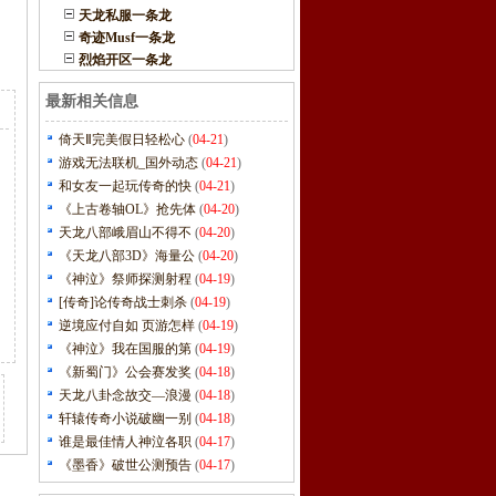
天龙私服一条龙
奇迹Musf一条龙
烈焰开区一条龙
最新相关信息
倚天Ⅱ完美假日轻松心
(
04-21
)
游戏无法联机_国外动态
(
04-21
)
和女友一起玩传奇的快
(
04-21
)
《上古卷轴OL》抢先体
(
04-20
)
天龙八部峨眉山不得不
(
04-20
)
《天龙八部3D》海量公
(
04-20
)
《神泣》祭师探测射程
(
04-19
)
[传奇]论传奇战士刺杀
(
04-19
)
逆境应付自如 页游怎样
(
04-19
)
《神泣》我在国服的第
(
04-19
)
《新蜀门》公会赛发奖
(
04-18
)
天龙八卦念故交—浪漫
(
04-18
)
轩辕传奇小说破幽一别
(
04-18
)
谁是最佳情人神泣各职
(
04-17
)
《墨香》破世公测预告
(
04-17
)