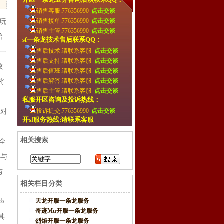
销售客服:776356990
点击交谈
销售接单:776356990
点击交谈
玩
销售主管:776356990
点击交谈
始
sf一条龙技术售后联系QQ：
售后技术:请联系客服
点击交谈
一
售后支持:请联系客服
点击交谈
败
售后值班:请联系客服
点击交谈
售后解答:请联系客服
点击交谈
将
售后主管:请联系客服
点击交谈
私服开区咨询及投诉热线：
投诉提交:776356990
点击交谈
，对
开sf服务热线:请联系客服
相关搜索
全
，与
与
相关栏目分类
天龙开服一条龙服务
声
奇迹Mu开服一条龙服务
其
烈焰开服一条龙服务