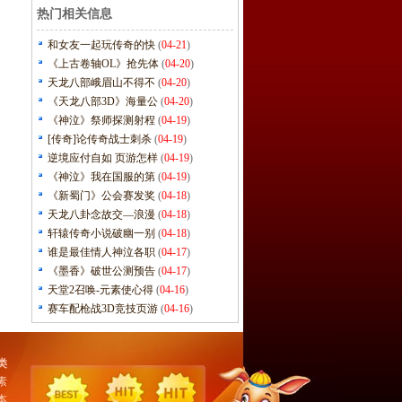
热门相关信息
和女友一起玩传奇的快
(
04-21
)
《上古卷轴OL》抢先体
(
04-20
)
天龙八部峨眉山不得不
(
04-20
)
《天龙八部3D》海量公
(
04-20
)
《神泣》祭师探测射程
(
04-19
)
[传奇]论传奇战士刺杀
(
04-19
)
逆境应付自如 页游怎样
(
04-19
)
《神泣》我在国服的第
(
04-19
)
《新蜀门》公会赛发奖
(
04-18
)
天龙八卦念故交—浪漫
(
04-18
)
轩辕传奇小说破幽一别
(
04-18
)
谁是最佳情人神泣各职
(
04-17
)
《墨香》破世公测预告
(
04-17
)
天堂2召唤-元素使心得
(
04-16
)
赛车配枪战3D竞技页游
(
04-16
)
类
素
本