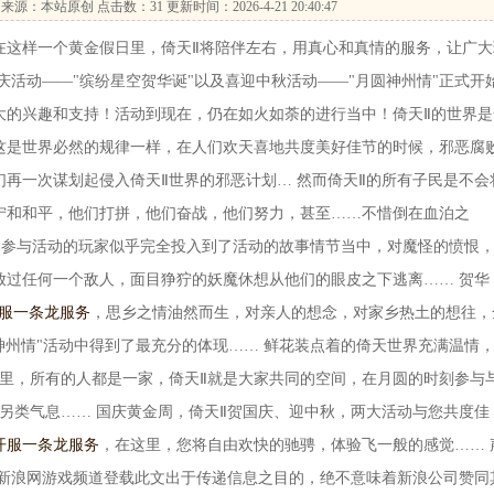
来源：本站原创 点击数：
31 更新时间：2026-4-21 20:40:47
样一个黄金假日里，倚天Ⅱ将陪伴左右，用真心和真情的服务，让广大
庆活动――"缤纷星空贺华诞"以及喜迎中秋活动――"月圆神州情"正式开
大的兴趣和支持！活动到现在，仍在如火如荼的进行当中！倚天Ⅱ的世界是
这是世界必然的规律一样，在人们欢天喜地共度美好佳节的时候，邪恶腐
再一次谋划起侵入倚天Ⅱ世界的邪恶计划… 然而倚天Ⅱ的所有子民是不会
宁和和平，他们打拼，他们奋战，他们努力，甚至……不惜倒在血泊之
，参与活动的玩家似乎完全投入到了活动的故事情节当中，对魔怪的愤恨
放过任何一个敌人，面目狰狞的妖魔休想从他们的眼皮之下逃离…… 贺华
服一条龙服务
，思乡之情油然而生，对亲人的想念，对家乡热土的想往，
神州情"活动中得到了最充分的体现…… 鲜花装点着的倚天世界充满温情
界里，所有的人都是一家，倚天Ⅱ就是大家共同的空间，在月圆的时刻参与
另类气息…… 国庆黄金周，倚天Ⅱ贺国庆、迎中秋，两大活动与您共度佳
开服一条龙服务
，在这里，您将自由欢快的驰骋，体验飞一般的感觉…… 
 新浪网游戏频道登载此文出于传递信息之目的，绝不意味着新浪公司赞同