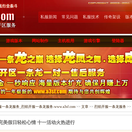
私服新闻
常见问题
私服技术
传奇架设
版
游戏版本
网站制作
主机租用
游戏引擎
登陆器
条龙服务_烈焰开服一条龙服务-www.a3sf.com
>>
文章
>>
烈焰开服一条龙服务
>>
完美假日轻松心情 十一活动火热进行