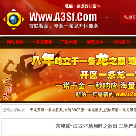
私服
网站首页
一条龙套餐
广告代理
游戏版本
网站制作
您现在的位置：
天龙开服一条龙服务_奇迹Mu开服一条龙服务_烈焰开服一条龙服务-www
京津冀“1555N”格局呼之欲出 三地