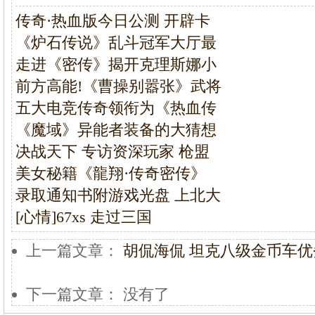
传奇·热血版今日公测 开辟卡
《炉石传说》乱斗冠军大厅最
走进《密传》揭开克理斯娜小
前方高能!《曹操别嚣张》武将
五大电竞传奇领衔为《热血传
《魔域》异能者装备的大猜想
决战天下 专访资深玩家 枪盟
美女秘籍《龍翔·传奇密传》
录取通知书附游戏光盘 上北大
[心情]67xs 走过三国
上一篇文章：
胡侃海侃 坦克八级金币车
下一篇文章： 没有了