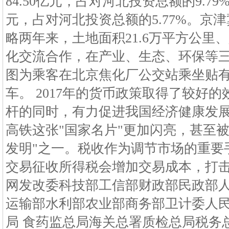
84.50亿元，占对河北投资总额的9.79
元，占对河北投资总额的5.77%。京
略两年来，土地面积21.6万平方公里
化交流合作，在产业、生态、环保等
图为乘客在北京焦化厂公交站乘坐贴有
车。 2017年的货币政策取得了较好
杆的同时，有力促进我国经济健康发
高铁这张"国家名片"更加闪亮，甚至
发明"之一。税收作为调节市场的重要
交易征收所得税会增加交易成本，打
网发改委科技部工信部财政部民政部人
运输部水利部农业部商务部卫计委人
局 食药监总局海关总署质检总局税务