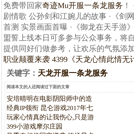
免费带回家
奇迹Mu开服一条龙服务
！
剧情歌 公孙剑和江婉儿的故事 ·《剑网
首测 实景画面首曝 ·《御龙在天手游
盟誓上线本日可多参与公众事务，将
提供同好们做参考，让欢乐的气氛添加一些
职业颠覆来袭 4399《
天龙心情此情无
关键字：
天龙开服一条龙服务
阅读本文的人还阅读过下面的文章
安培晴明在电影阴阳师中的造
经典IP领衔 昆仑游戏2017年七
玩家心情真的让我伤心,只是游
399小游戏摩尔庄园