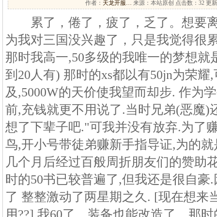
作者：
天龙开服…
来源：本站原创 点击数：
32 更新
累了，倦了，疲了，乏了。想要离
为我对三国没兴趣了，只是我觉得很累,很
那时我高一,50多级的我唯一的梦想就是
到20人有) 那时的xs都以有50jn为荣
及,5000W的天价使我望而却步. 作
前,充钱就更不用说了.当时兄弟(恶魔)还
想了下辈子吧."可我并没有放弃.为了赚
鸟,开小号带徒弟赚新手指导证,为的就是
几个月后经过百般周折朋友们的赞助花了4
时的50书已较普遍了,但我还是很自豪
了 整整激动了两星期之久. [现在想
用??] 我60了，装备也能改造了。