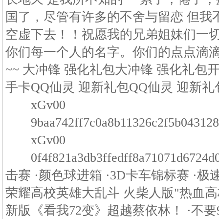
国了，尽管有许多的不舍与留恋 但我
空虚下去！！祝愿我的兄弟姐妹们一
你们每一个人的名字。你们的点点滴
~~ 大冲锋 强化礼包大冲锋 强化礼包开
手卡QQ仙灵 迎新礼包QQ仙灵 迎新
xGv00
9baa742ff7c0a8b11326c2f5b0
xGv00
0f4f821a3db3ffedff8a71071d6
击赛 ·颜色球进箱 ·3D卡车锦标赛 ·极
荣耀高校英雄大乱斗 火柴人版"热血高校
新版《看我72变》超越蔡依林！ ·不要9