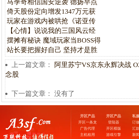
马季奇相信国安逆袭 德扬早点
倚天股份定向增发1347万元获
玩家在游戏内被哄抢《诺亚传
【心情】说说我的三国风云经
摆摊有秘诀 魔域玩家当BOSS得
站长要把握好自己 坚持才是胜
上一篇文章：
阿里苏宁VS京东永辉决战 
念股
下一篇文章： 没有了
开区产品
开区产品
私
开区一条龙
登陆器
订
广告代理
开区模版
汇
主机租用
游戏引擎
新