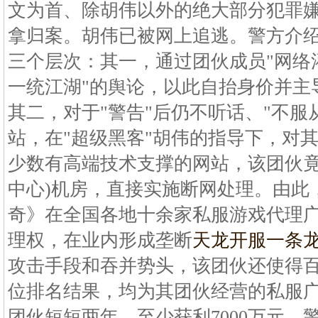
文为首、除胡伟以外的绝大部分犯罪
拿归案。胡伟已被网上追逃。警方介绍
三个层次：其一，通过团伙成员"网络
一统江湖"的舆论，以此自抬身价并主
其二，对于"警告"后仍不听话、"不服
站，在"超级黑客"胡伟的指导下，对
少数有高端技术支撑的网站，该团伙竟买
中心)机房，直接实施断网处理。由此
奇》在全国各地十余家私服游戏代理
理权，在业内形成垄断
天龙开服一条
攻击手段和吞并势头，该团伙还使得百度
位排名结果，均为其团伙经营的私服
团伙短短两年，至少获利7000万元。