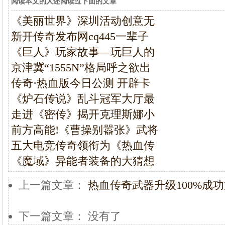
阅读本文的人还阅读过下面的文章
《美丽世界》深圳活动创意无
新开传奇发布网cq445一辈子
《巨人》玩家故事—玩巨人的
京津冀“1555N”格局呼之欲出
传奇·热血版今日公测 开辟卡
《炉石传说》乱斗冠军大厅最
走进《密传》揭开克理斯娜小
前方高能!《曹操别嚣张》武将
五大电竞传奇领衔为《热血传
《魔域》异能者装备的大猜想
上一篇文章：
热血传奇武器升级100%成
下一篇文章： 没有了