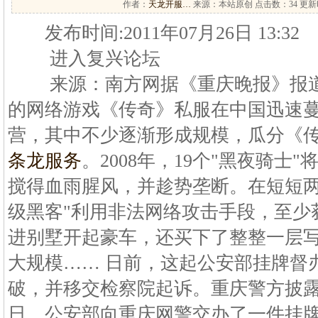
作者：
天龙开服…
来源：本站原创 点击数：
34 更新时
发布时间:2011年07月26日 13:32
进入复兴论坛
来源：南方网据《重庆晚报》报道 2
的网络游戏《传奇》私服在中国迅速
营，其中不少逐渐形成规模，瓜分《
条龙服务
。2008年，19个"黑夜骑士
搅得血雨腥风，并趁势垄断。在短短两
级黑客"利用非法网络攻击手段，至少获
进别墅开起豪车，还买下了整整一层
大规模…… 日前，这起公安部挂牌督
破，并移交检察院起诉。重庆警方披露
日，公安部向重庆网警交办了一件挂牌